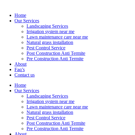
Home
Our Services
Landscaping Services
Irrigation system near me
Lawn maintenance care near me
Natural grass installation
Pest Control Service
Post Construction Anti Termite
Pre Construction Anti Termite
About
Faq’s
Contact us
Home
Our Services
Landscaping Services
Irrigation system near me
Lawn maintenance care near me
Natural grass installation
Pest Control Service
Post Construction Anti Termite
Pre Construction Anti Termite
About