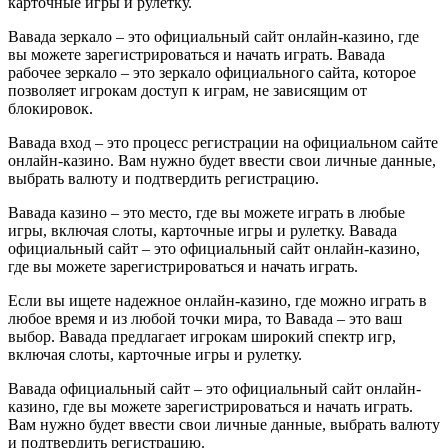
карточные игры и рулетку.
Вавада зеркало – это официальный сайт онлайн-казино, где
вы можете зарегистрироваться и начать играть. Вавада
рабочее зеркало – это зеркало официального сайта, которое
позволяет игрокам доступ к играм, не зависящим от
блокировок.
Вавада вход – это процесс регистрации на официальном сайте
онлайн-казино. Вам нужно будет ввести свои личные данные,
выбрать валюту и подтвердить регистрацию.
Вавада казино – это место, где вы можете играть в любые
игры, включая слоты, карточные игры и рулетку. Вавада
официальный сайт – это официальный сайт онлайн-казино,
где вы можете зарегистрироваться и начать играть.
Если вы ищете надежное онлайн-казино, где можно играть в
любое время и из любой точки мира, то Вавада – это ваш
выбор. Вавада предлагает игрокам широкий спектр игр,
включая слоты, карточные игры и рулетку.
Вавада официальный сайт – это официальный сайт онлайн-
казино, где вы можете зарегистрироваться и начать играть.
Вам нужно будет ввести свои личные данные, выбрать валюту
и подтвердить регистрацию.