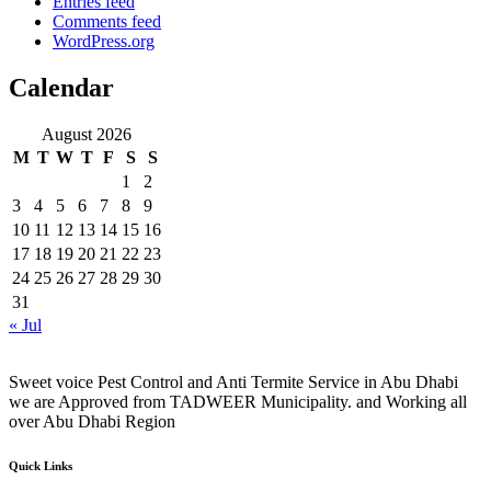
Entries feed
Comments feed
WordPress.org
Calendar
August 2026
M
T
W
T
F
S
S
1
2
3
4
5
6
7
8
9
10
11
12
13
14
15
16
17
18
19
20
21
22
23
24
25
26
27
28
29
30
31
« Jul
Sweet voice Pest Control and Anti Termite Service in Abu Dhabi
we are Approved from TADWEER Municipality. and Working all
over Abu Dhabi Region
Quick Links