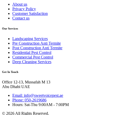
About us
Privacy Policy
Customer Satisfaction
Contact us
Our Services
Landscaping Services
Pre Construction Anti Termite
Post Construction Anti Termite
Residential Pest Control
Commercial Pest Control
Deep Cleaning Services
Get In Touch
Office 12-13, Mussafah M 13
Abu Dhabi UAE
Email: info@sweetvoicepest.ae
Phone: 050-2619686
Hours: Sat-Thu 9:00AM - 7:00PM
© 2026 All Rights Reserved.