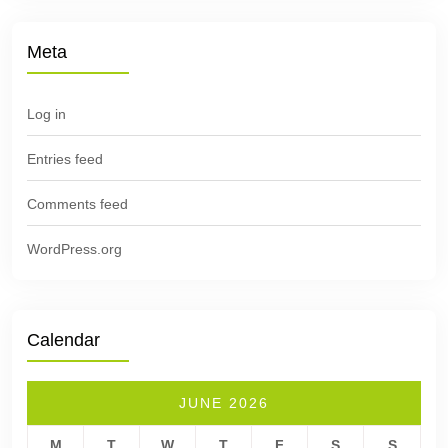
Meta
Log in
Entries feed
Comments feed
WordPress.org
Calendar
JUNE 2026
M
T
W
T
F
S
S