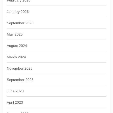
February 2026
January 2026
September 2025
May 2025
August 2024
March 2024
November 2023
September 2023
June 2023
April 2023