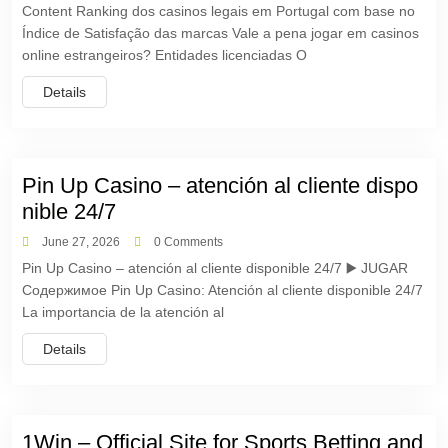
Content Ranking dos casinos legais em Portugal com base no
Índice de Satisfação das marcas Vale a pena jogar em casinos
online estrangeiros? Entidades licenciadas O
Details
Pin Up Casino – atención al cliente dispo
nible 24/7
June 27, 2026
0 Comments
Pin Up Casino – atención al cliente disponible 24/7 ▶️ JUGAR
Содержимое Pin Up Casino: Atención al cliente disponible 24/7
La importancia de la atención al
Details
1Win – Official Site for Sports Betting and