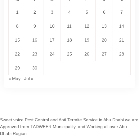
1
2
3
4
5
6
7
8
9
10
11
12
13
14
15
16
17
18
19
20
21
22
23
24
25
26
27
28
29
30
« May
Jul »
Sweet voice Pest Control and Anti Termite Service in Abu Dhabi we are
Approved from TADWEER Municipality. and Working all over Abu
Dhabi Region