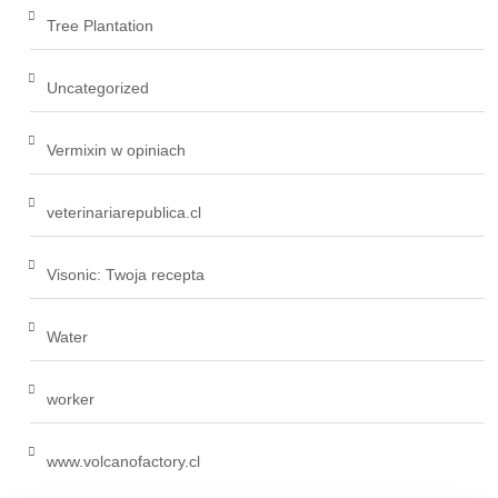
Tree Plantation
Uncategorized
Vermixin w opiniach
veterinariarepublica.cl
Visonic: Twoja recepta
Water
worker
www.volcanofactory.cl