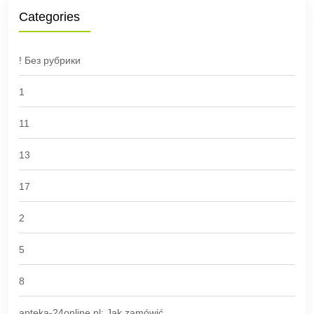
Categories
! Без рубрики
1
11
13
17
2
5
8
apteka-24online.pl: Jak zamówić