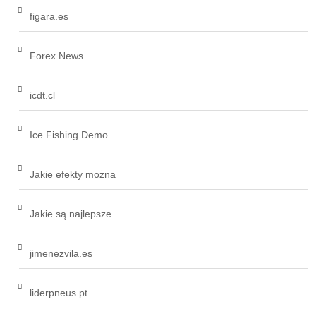
figara.es
Forex News
icdt.cl
Ice Fishing Demo
Jakie efekty można
Jakie są najlepsze
jimenezvila.es
liderpneus.pt