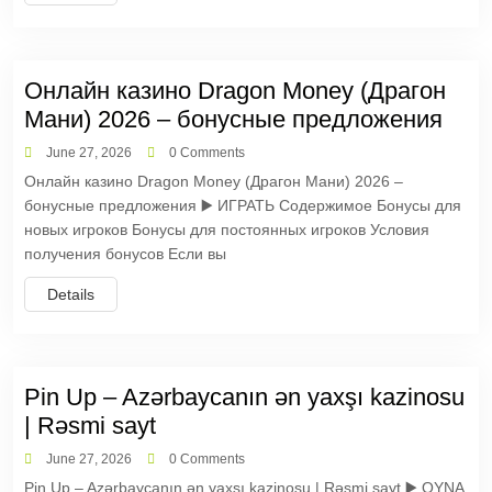
Онлайн казино Dragon Money (Драгон
Мани) 2026 – бонусные предложения
June 27, 2026
0 Comments
Онлайн казино Dragon Money (Драгон Мани) 2026 –
бонусные предложения ▶️ ИГРАТЬ Содержимое Бонусы для
новых игроков Бонусы для постоянных игроков Условия
получения бонусов Если вы
Details
Pin Up – Azərbaycanın ən yaxşı kazinosu
| Rəsmi sayt
June 27, 2026
0 Comments
Pin Up – Azərbaycanın ən yaxşı kazinosu | Rəsmi sayt ▶️ OYNA