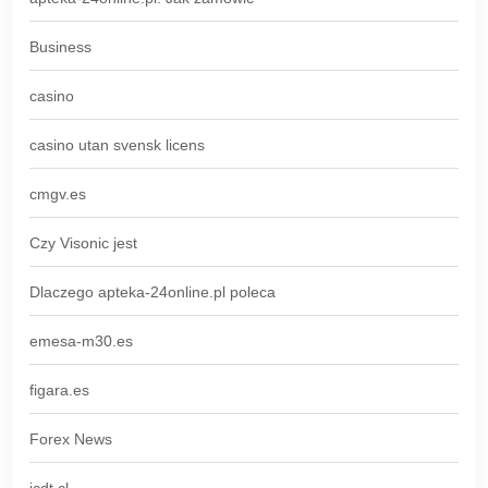
Business
casino
casino utan svensk licens
cmgv.es
Czy Visonic jest
Dlaczego apteka-24online.pl poleca
emesa-m30.es
figara.es
Forex News