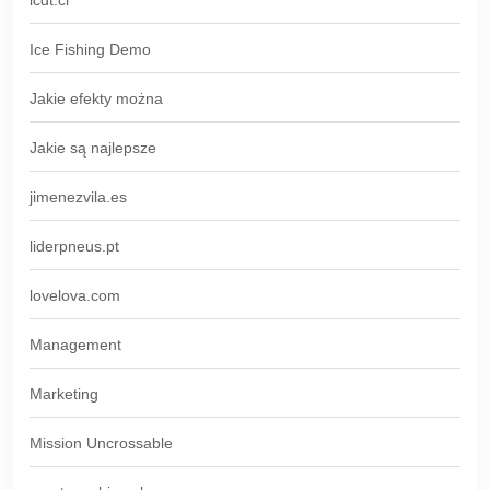
icdt.cl
Ice Fishing Demo
Jakie efekty można
Jakie są najlepsze
jimenezvila.es
liderpneus.pt
lovelova.com
Management
Marketing
Mission Uncrossable