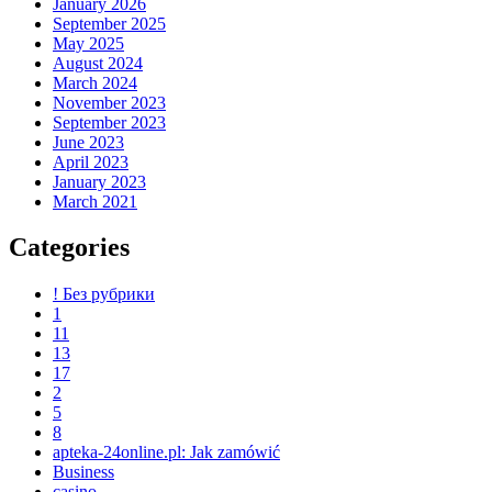
January 2026
September 2025
May 2025
August 2024
March 2024
November 2023
September 2023
June 2023
April 2023
January 2023
March 2021
Categories
! Без рубрики
1
11
13
17
2
5
8
apteka-24online.pl: Jak zamówić
Business
casino