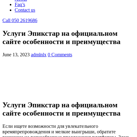
Faq’s
Contact us
Call 050 2619686
Услуги Эпикстар на официальном
сайте особенности и преимущества
June 13, 2023
admlnlx
0 Comments
Услуги Эпикстар на официальном
сайте особенности и преимущества
Если ищете возможности для увлекательного
времяпрепровождения и мелкие выигрыши, обратите