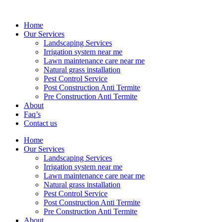
Home
Our Services
Landscaping Services
Irrigation system near me
Lawn maintenance care near me
Natural grass installation
Pest Control Service
Post Construction Anti Termite
Pre Construction Anti Termite
About
Faq’s
Contact us
Home
Our Services
Landscaping Services
Irrigation system near me
Lawn maintenance care near me
Natural grass installation
Pest Control Service
Post Construction Anti Termite
Pre Construction Anti Termite
About