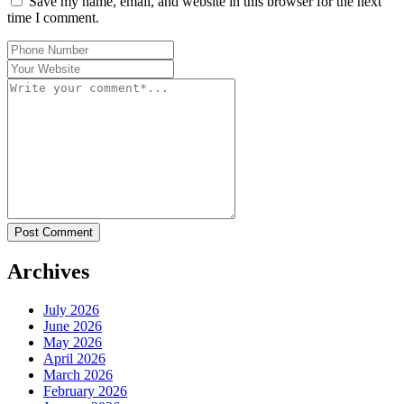
Save my name, email, and website in this browser for the next
time I comment.
Post Comment
Archives
July 2026
June 2026
May 2026
April 2026
March 2026
February 2026