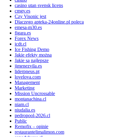
casino utan svensk licens
cmgv.es
Czy Visonic jest
Dlaczego apteka-24online.pl poleca
emesa-m30.es
figara.es
Forex News
icdt.cl
Ice Fishing Demo
Jakie efekty można
Jakie są najlepsze
jimenezvila.es
liderpneus.pt
lovelova.com
Management
Marketing
Mission Uncrossable
montanachina.cl
niam.cl
niudalia.es
pedropool-2026.cl
Public
Remofix – opinie
restaurantelimalimon.com