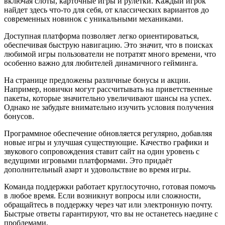
включая слоты, карточные игры и рулетки. Каждый игрок
найдет здесь что-то для себя, от классических вариантов до
современных новинок с уникальными механиками.
Доступная платформа позволяет легко ориентироваться,
обеспечивая быструю навигацию. Это значит, что в поисках
любимой игры пользователи не потратят много времени, что
особенно важно для любителей динамичного гейминга.
На странице предложены различные бонусы и акции.
Например, новички могут рассчитывать на приветственные
пакеты, которые значительно увеличивают шансы на успех.
Однако не забудьте внимательно изучить условия получения
бонусов.
Программное обеспечение обновляется регулярно, добавляя
новые игры и улучшая существующие. Качество графики и
звукового сопровождения ставит сайт на один уровень с
ведущими игровыми платформами. Это придаёт
дополнительный азарт и удовольствие во время игры.
Команда поддержки работает круглосуточно, готовая помочь
в любое время. Если возникнут вопросы или сложности,
обращайтесь в поддержку через чат или электронную почту.
Быстрые ответы гарантируют, что вы не останетесь наедине с
проблемами.