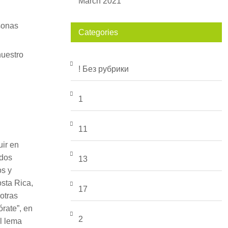
March 2021
sonas
Categories
nuestro
! Без рубрики
1
11
uir en
ados
13
os y
osta Rica,
17
otras
órate”, en
2
el lema