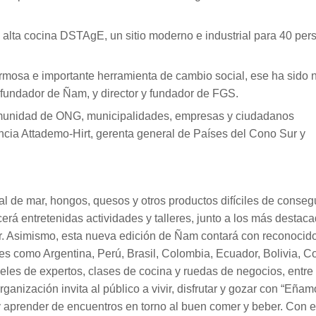
 alta cocina DSTAgE, un sitio moderno e industrial para 40 per
mosa e importante herramienta de cambio social, ese ha sido 
, fundador de Ñam, y director y fundador de FGS.
omunidad de ONG, municipalidades, empresas y ciudadanos
cia Attademo-Hirt, gerenta general de Países del Cono Sur y
l de mar, hongos, quesos y otros productos difíciles de conseg
erá entretenidas actividades y talleres, junto a los más destac
er. Asimismo, esta nueva edición de Ñam contará con reconocid
es como Argentina, Perú, Brasil, Colombia, Ecuador, Bolivia, C
les de expertos, clases de cocina y ruedas de negocios, entre 
ganización invita al público a vivir, disfrutar y gozar con “Eñam
r y aprender de encuentros en torno al buen comer y beber. Con 