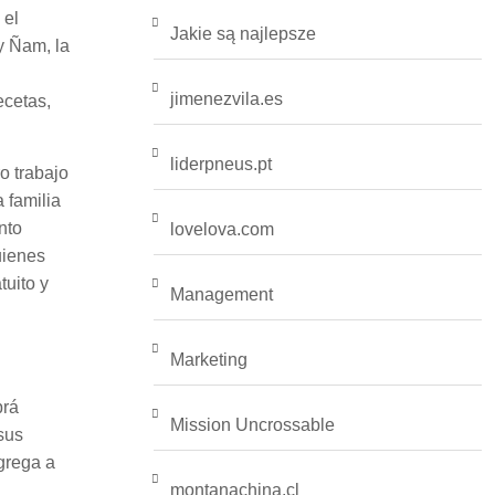
 el
Jakie są najlepsze
y Ñam, la
jimenezvila.es
ecetas,
liderpneus.pt
o trabajo
 familia
nto
lovelova.com
uienes
tuito y
Management
Marketing
brá
Mission Uncrossable
sus
grega a
montanachina.cl