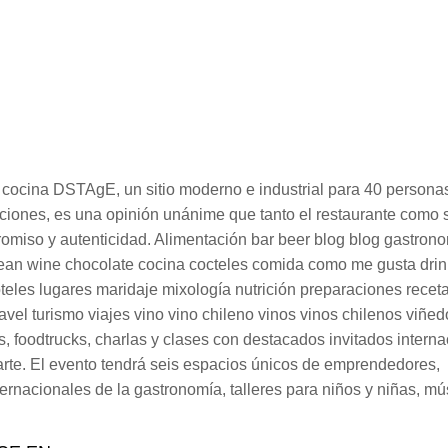
a cocina DSTAgE, un sitio moderno e industrial para 40 person
ciones, es una opinión unánime que tanto el restaurante como s
miso y autenticidad. Alimentación bar beer blog blog gastron
lean wine chocolate cocina cocteles comida como me gusta drin
eles lugares maridaje mixología nutrición preparaciones recet
turismo viajes vino vino chileno vinos vinos chilenos viñed
 foodtrucks, charlas y clases con destacados invitados interna
 arte. El evento tendrá seis espacios únicos de emprendedores,
ternacionales de la gastronomía, talleres para niños y niñas, mú