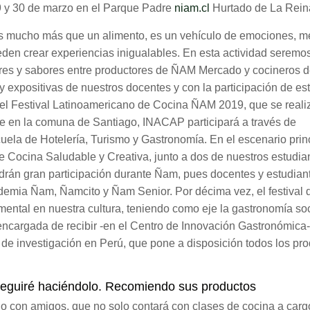
29 y 30 de marzo en el Parque Padre
niam.cl
Hurtado de La Rein
es mucho más que un alimento, es un vehículo de emociones, m
eden crear experiencias inigualables. En esta actividad seremo
s y sabores entre productores de ÑAM Mercado y cocineros 
 y expositivas de nuestros docentes y con la participación de es
del Festival Latinoamericano de Cocina ÑAM 2019, que se reali
ente en la comuna de Santiago, INACAP participará a través de
uela de Hotelería, Turismo y Gastronomía. En el escenario princ
e Cocina Saludable y Creativa, junto a dos de nuestros estudia
rán gran participación durante Ñam, pues docentes y estudian
ademia Ñam, Ñamcito y Ñam Senior. Por décima vez, el festival 
ental en nuestra cultura, teniendo como eje la gastronomía soc
ncargada de recibir -en el Centro de Innovación Gastronómica- 
o de investigación en Perú, que pone a disposición todos los pr
seguiré haciéndolo. Recomiendo sus productos
a o con amigos, que no solo contará con clases de cocina a carg