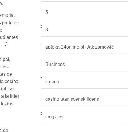
a.
5
emoria,
s parte de
8
de
tudiantes
zará
apteka-24online.pl: Jak zamówić
ipal,
Business
ntes.
tes de
de cocina
casino
ial, se
a la líder
casino utan svensk licens
oductos
cmgv.es
o de