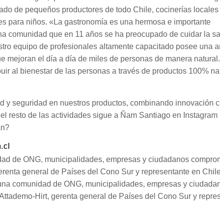
do de pequeños productores de todo Chile, cocinerías locales
ades para niños. «La gastronomía es una hermosa e importante
a comunidad que en 11 años se ha preocupado de cuidar la sal
stro equipo de profesionales altamente capacitado posee una 
que mejoran el día a día de miles de personas de manera natura
buir al bienestar de las personas a través de productos 100% na
dad y seguridad en nuestros productos, combinando innovación ci
y el resto de las actividades sigue a Ñam Santiago en Instagram
án?
.cl
idad de ONG, municipalidades, empresas y ciudadanos compro
gerenta general de Países del Cono Sur y representante en Chile
 una comunidad de ONG, municipalidades, empresas y ciudada
Attademo-Hirt, gerenta general de Países del Cono Sur y repre