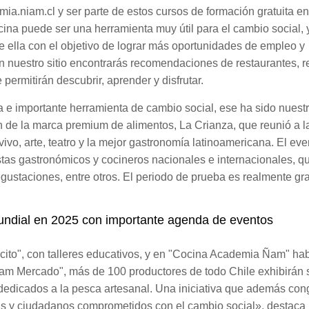
a.niam.cl y ser parte de estos cursos de formación gratuita en
cina puede ser una herramienta muy útil para el cambio social, 
e ella con el objetivo de lograr más oportunidades de empleo y
 nuestro sitio encontrarás recomendaciones de restaurantes, r
permitirán descubrir, aprender y disfrutar.
 importante herramienta de cambio social, ese ha sido nuestr
ón de la marca premium de alimentos, La Crianza, que reunió a la
ivo, arte, teatro y la mejor gastronomía latinoamericana. El eve
istas gastronómicos y cocineros nacionales e internacionales, q
, degustaciones, entre otros. El periodo de prueba es realmente gra
 mundial en 2025 con importante agenda de eventos
to", con talleres educativos, y en "Cocina Academia Ñam" ha
Ñam Mercado", más de 100 productores de todo Chile exhibirán 
dedicados a la pesca artesanal. Una iniciativa que además con
 y ciudadanos comprometidos con el cambio social», destaca