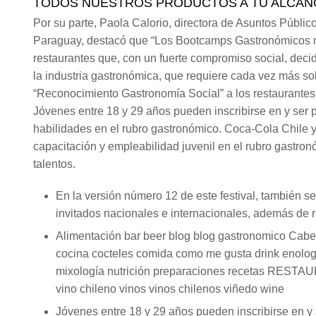
TODOS NUESTROS PRODUCTOS A TU ALCAN
Por su parte, Paola Calorio, directora de Asuntos Públi
Paraguay, destacó que “Los Bootcamps Gastronómicos no 
restaurantes que, con un fuerte compromiso social, deci
la industria gastronómica, que requiere cada vez más so
“Reconocimiento Gastronomía Social” a los restaurantes 
Jóvenes entre 18 y 29 años pueden inscribirse en y ser p
habilidades en el rubro gastronómico. Coca-Cola Chile y
capacitación y empleabilidad juvenil en el rubro gastr
talentos.
En la versión número 12 de este festival, también s
invitados nacionales e internacionales, además de r
Alimentación bar beer blog blog gastronomico Cabe
cocina cocteles comida como me gusta drink enolog
mixología nutrición preparaciones recetas RESTAU
vino chileno vinos vinos chilenos viñedo wine
Jóvenes entre 18 y 29 años pueden inscribirse en y s