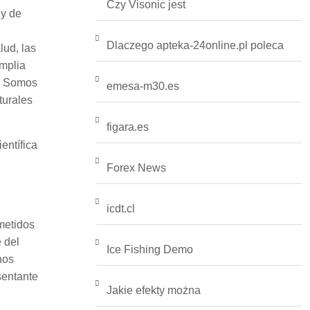
Czy Visonic jest
 y de
Dlaczego apteka-24online.pl poleca
ud, las
amplia
l. Somos
emesa-m30.es
turales
figara.es
entífica
Forex News
icdt.cl
metidos
 del
Ice Fishing Demo
nos
sentante
Jakie efekty można