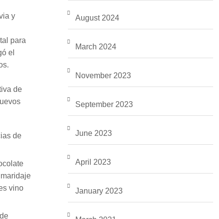
via y
August 2024
tal para
March 2024
gó el
os.
November 2023
tiva de
nuevos
September 2023
June 2023
cias de
April 2023
ocolate
 maridaje
es vino
January 2023
 de