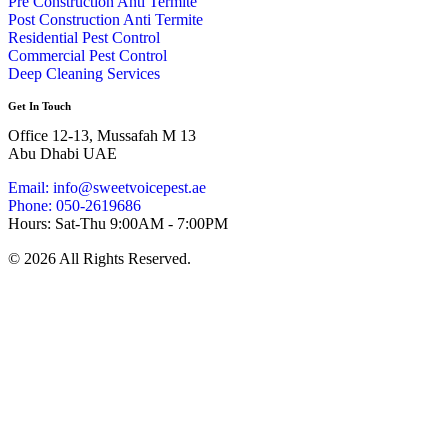
Pre Construction Anti Termite
Post Construction Anti Termite
Residential Pest Control
Commercial Pest Control
Deep Cleaning Services
Get In Touch
Office 12-13, Mussafah M 13
Abu Dhabi UAE
Email: info@sweetvoicepest.ae
Phone: 050-2619686
Hours: Sat-Thu 9:00AM - 7:00PM
© 2026 All Rights Reserved.