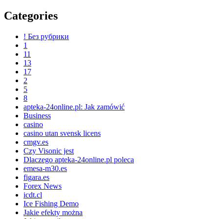
Categories
! Без рубрики
1
11
13
17
2
5
8
apteka-24online.pl: Jak zamówić
Business
casino
casino utan svensk licens
cmgv.es
Czy Visonic jest
Dlaczego apteka-24online.pl poleca
emesa-m30.es
figara.es
Forex News
icdt.cl
Ice Fishing Demo
Jakie efekty można