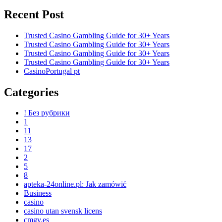
Recent Post
Trusted Casino Gambling Guide for 30+ Years
Trusted Casino Gambling Guide for 30+ Years
Trusted Casino Gambling Guide for 30+ Years
Trusted Casino Gambling Guide for 30+ Years
CasinoPortugal pt
Categories
! Без рубрики
1
11
13
17
2
5
8
apteka-24online.pl: Jak zamówić
Business
casino
casino utan svensk licens
cmgv.es