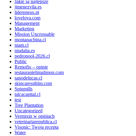
Jakie są najlepsze
jimenezvila.es
liderpneus.pt
lovelova.com
Management
Marketing
Mission Uncrossable
montanachina.cl
niam.cl
niudalia.es
pedropool-2026.cl
Public
Remofix – opinie
restaurantelimalimon.com
sanodelucas.cl
skincaressthlm.com
Spinmills
talcacapital.cl
test
Tree Plantation
Uncategorized
Vermixin w opiniach
veterinariarepublica.cl
Visonic: Twoja recepta
Water