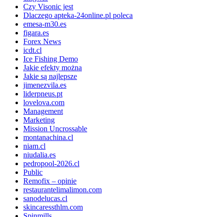
Czy Visonic jest
Dlaczego apteka-24online.pl poleca
emesa-m30.es
figara.es
Forex News
icdt.cl
Ice Fishing Demo
Jakie efekty można
Jakie są najlepsze
jimenezvila.es
liderpneus.pt
lovelova.com
Management
Marketing
Mission Uncrossable
montanachina.cl
niam.cl
niudalia.es
pedropool-2026.cl
Public
Remofix – opinie
restaurantelimalimon.com
sanodelucas.cl
skincaressthlm.com
Spinmills