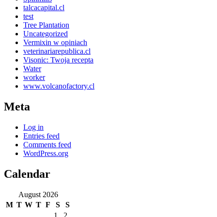
talcacapital.cl
test
Tree Plantation
Uncategorized
Vermixin w opiniach
veterinariarepublica.cl
Visonic: Twoja recepta
Water
worker
www.volcanofactory.cl
Meta
Log in
Entries feed
Comments feed
WordPress.org
Calendar
August 2026
M
T
W
T
F
S
S
1
2