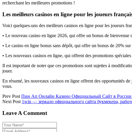
recherchant les meilleures promotions !
Les meilleurs casinos en ligne pour les joueurs françai
Voici quelques-uns des meilleurs casinos en ligne pour les joueurs fran
• Le nouveau casino en ligne 2026, qui offre un bonus de bienvenue 
• Le casino en ligne bonus sans dépôt, qui offre un bonus de 20% sur 
• Les nouveaux casinos en ligne, qui offrent des promotions spéciales 
Il est important de noter que ces promotions sont sujettes à modificat
jouer.
En résumé, les nouveaux casinos en ligne offrent des opportunités de 
vous.
Prev Post
Пин Ап Онлайн Казино Официальный Сайт в России 
Next Post
1win — зеркало официального сайта букмекера, рабоч
Leave A Comment