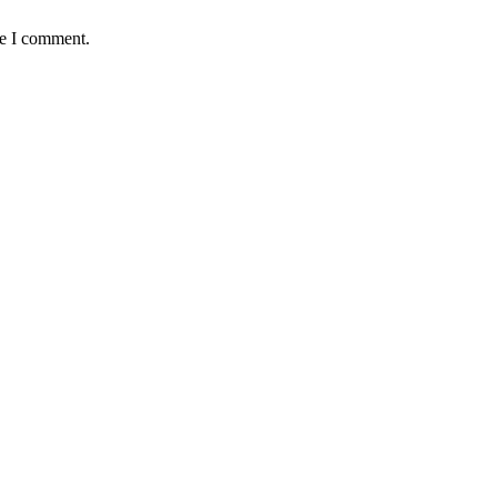
me I comment.