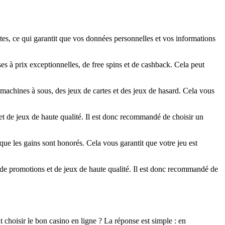
stes, ce qui garantit que vos données personnelles et vos informations
es à prix exceptionnelles, de free spins et de cashback. Cela peut
s machines à sous, des jeux de cartes et des jeux de hasard. Cela vous
 et de jeux de haute qualité. Il est donc recommandé de choisir un
t que les gains sont honorés. Cela vous garantit que votre jeu est
, de promotions et de jeux de haute qualité. Il est donc recommandé de
choisir le bon casino en ligne ? La réponse est simple : en