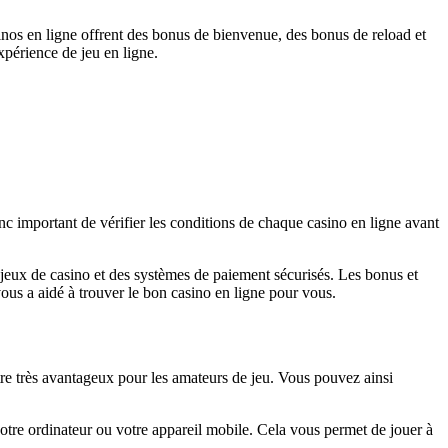
inos en ligne offrent des bonus de bienvenue, des bonus de reload et
xpérience de jeu en ligne.
onc important de vérifier les conditions de chaque casino en ligne avant
jeux de casino et des systèmes de paiement sécurisés. Les bonus et
ous a aidé à trouver le bon casino en ligne pour vous.
tre très avantageux pour les amateurs de jeu. Vous pouvez ainsi
votre ordinateur ou votre appareil mobile. Cela vous permet de jouer à