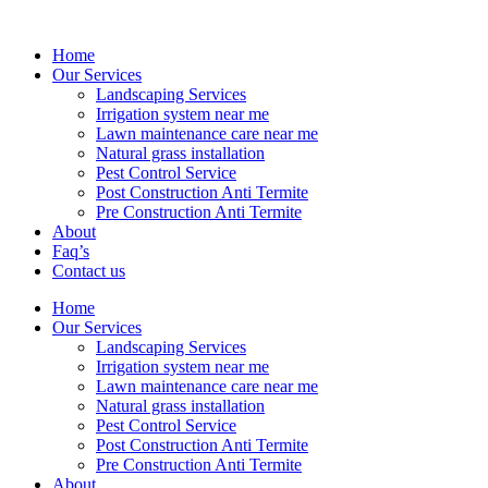
Home
Our Services
Landscaping Services
Irrigation system near me
Lawn maintenance care near me
Natural grass installation
Pest Control Service
Post Construction Anti Termite
Pre Construction Anti Termite
About
Faq’s
Contact us
Home
Our Services
Landscaping Services
Irrigation system near me
Lawn maintenance care near me
Natural grass installation
Pest Control Service
Post Construction Anti Termite
Pre Construction Anti Termite
About