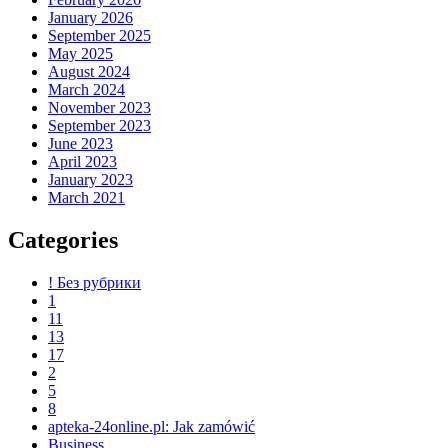
January 2026
September 2025
May 2025
August 2024
March 2024
November 2023
September 2023
June 2023
April 2023
January 2023
March 2021
Categories
! Без рубрики
1
11
13
17
2
5
8
apteka-24online.pl: Jak zamówić
Business