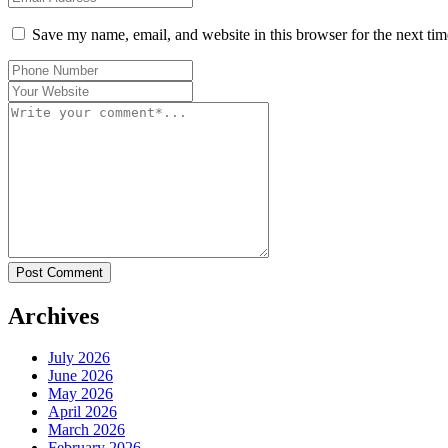
Save my name, email, and website in this browser for the next ti
Post Comment
Archives
July 2026
June 2026
May 2026
April 2026
March 2026
February 2026