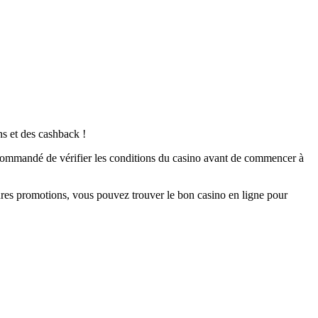
ns et des cashback !
 recommandé de vérifier les conditions du casino avant de commencer à
eures promotions, vous pouvez trouver le bon casino en ligne pour