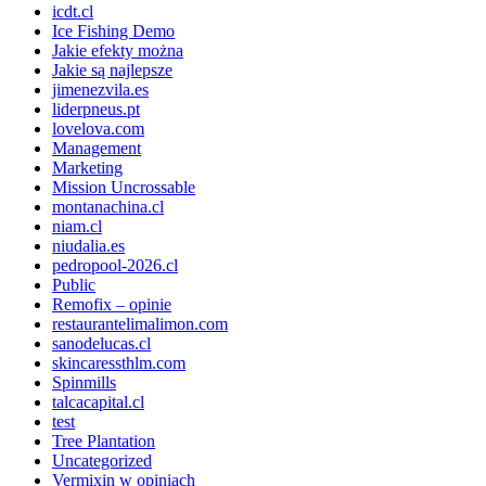
icdt.cl
Ice Fishing Demo
Jakie efekty można
Jakie są najlepsze
jimenezvila.es
liderpneus.pt
lovelova.com
Management
Marketing
Mission Uncrossable
montanachina.cl
niam.cl
niudalia.es
pedropool-2026.cl
Public
Remofix – opinie
restaurantelimalimon.com
sanodelucas.cl
skincaressthlm.com
Spinmills
talcacapital.cl
test
Tree Plantation
Uncategorized
Vermixin w opiniach