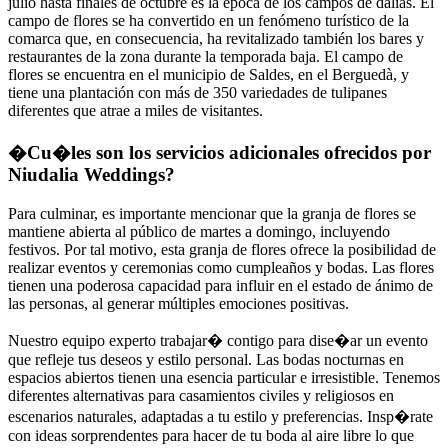
julio hasta finales de octubre es la época de los campos de dalias. El
campo de flores se ha convertido en un fenómeno turístico de la
comarca que, en consecuencia, ha revitalizado también los bares y
restaurantes de la zona durante la temporada baja. El campo de
flores se encuentra en el municipio de Saldes, en el Berguedà, y
tiene una plantación con más de 350 variedades de tulipanes
diferentes que atrae a miles de visitantes.
�Cu�les son los servicios adicionales ofrecidos por
Niudalia Weddings?
Para culminar, es importante mencionar que la granja de flores se
mantiene abierta al público de martes a domingo, incluyendo
festivos. Por tal motivo, esta granja de flores ofrece la posibilidad de
realizar eventos y ceremonias como cumpleaños y bodas. Las flores
tienen una poderosa capacidad para influir en el estado de ánimo de
las personas, al generar múltiples emociones positivas.
Nuestro equipo experto trabajar� contigo para dise�ar un evento
que refleje tus deseos y estilo personal. Las bodas nocturnas en
espacios abiertos tienen una esencia particular e irresistible. Tenemos
diferentes alternativas para casamientos civiles y religiosos en
escenarios naturales, adaptadas a tu estilo y preferencias. Insp�rate
con ideas sorprendentes para hacer de tu boda al aire libre lo que