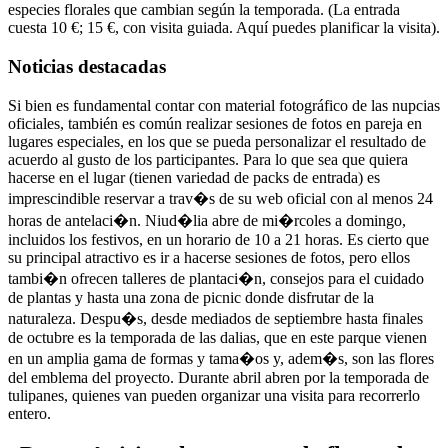
especies florales que cambian según la temporada. (La entrada
cuesta 10 €; 15 €, con visita guiada. Aquí puedes planificar la visita).
Noticias destacadas
Si bien es fundamental contar con material fotográfico de las nupcias
oficiales, también es común realizar sesiones de fotos en pareja en
lugares especiales, en los que se pueda personalizar el resultado de
acuerdo al gusto de los participantes. Para lo que sea que quiera
hacerse en el lugar (tienen variedad de packs de entrada) es
imprescindible reservar a trav�s de su web oficial con al menos 24
horas de antelaci�n. Niud�lia abre de mi�rcoles a domingo,
incluidos los festivos, en un horario de 10 a 21 horas. Es cierto que
su principal atractivo es ir a hacerse sesiones de fotos, pero ellos
tambi�n ofrecen talleres de plantaci�n, consejos para el cuidado
de plantas y hasta una zona de picnic donde disfrutar de la
naturaleza. Despu�s, desde mediados de septiembre hasta finales
de octubre es la temporada de las dalias, que en este parque vienen
en un amplia gama de formas y tama�os y, adem�s, son las flores
del emblema del proyecto. Durante abril abren por la temporada de
tulipanes, quienes van pueden organizar una visita para recorrerlo
entero.