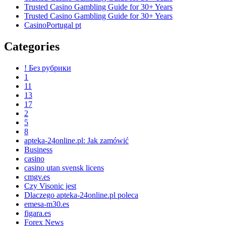
Trusted Casino Gambling Guide for 30+ Years
Trusted Casino Gambling Guide for 30+ Years
CasinoPortugal pt
Categories
! Без рубрики
1
11
13
17
2
5
8
apteka-24online.pl: Jak zamówić
Business
casino
casino utan svensk licens
cmgv.es
Czy Visonic jest
Dlaczego apteka-24online.pl poleca
emesa-m30.es
figara.es
Forex News