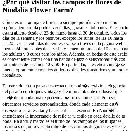
¿Por qué visitar los campos de flores de
Niudalia Flower Farm?
Cómo es una granja de flores no siempre podréis ver lo mismo
según la temporada podéis ver dalias, girasoles, tulipanes. El espacio
estará abierto desde el 23 de marzo hasta el 30 de octubre, todos los
días de la semana y los festivos, excepto los lunes, de las 10 hasta
las 20 h, y las entradas deben reservarse a través de la página web al
menos 24 horas antes de la visita y tienen un precio de 10 euros para
los adultos y 8 euros para los niños. Además, en bodas de este estilo
es conveniente contar con una banda de jazz o seleccionar clásicos
románticos de los años 40 y 50. En particular, la estética vintage se
puede lograr con elementos antiguos, detalles románticos y un toque
nostálgico.
Enmarcado en un paisaje espectacular, podr�s revivir la elegancia
del pasado con toques vintage y crear un ambiente exclusivo que
har� de tu boda una experiencia �nica y con estilo. Por eso,
ofrecemos servicios personalizados, donde cada elemento est�
dise�ado para resaltar y hacer brillar tu esencia. En Niud�lia,
entendemos la importancia de reflejar tu estilo en cada detalle de tu
boda. En abril y marzo es el turno de los campos de los tulipanes,
los meses de junio y septiembre de los campos de girasoles y desde