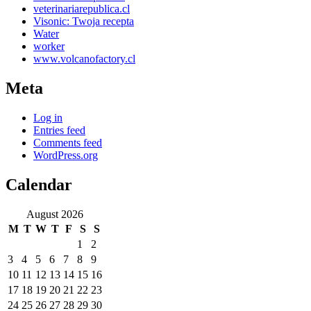
veterinariarepublica.cl
Visonic: Twoja recepta
Water
worker
www.volcanofactory.cl
Meta
Log in
Entries feed
Comments feed
WordPress.org
Calendar
August 2026
M
T
W
T
F
S
S
1
2
3
4
5
6
7
8
9
10
11
12
13
14
15
16
17
18
19
20
21
22
23
24
25
26
27
28
29
30