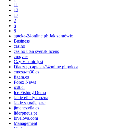
11
13
17
2
5
8
apteka-24online.pl: Jak zamówić
Business
casino
casino utan svensk licens
cmgv.es
Czy Visonic jest
Dlaczego apteka-24online.pl poleca
emesa-m30.es
figara.es
Forex News
icdt.cl
Ice Fishing Demo
Jakie efekty można
Jakie są najlepsze
jimenezvila.es
liderpneus.pt
lovelova.com
Management