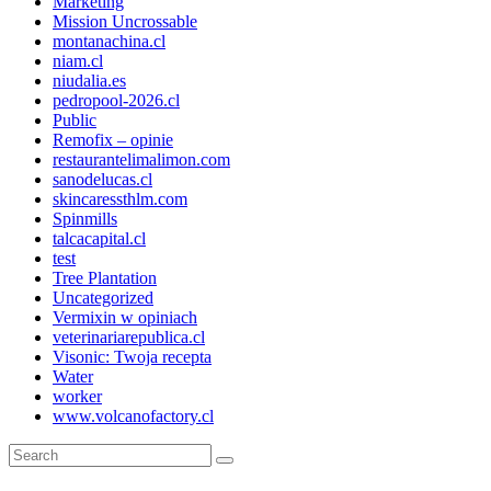
Marketing
Mission Uncrossable
montanachina.cl
niam.cl
niudalia.es
pedropool-2026.cl
Public
Remofix – opinie
restaurantelimalimon.com
sanodelucas.cl
skincaressthlm.com
Spinmills
talcacapital.cl
test
Tree Plantation
Uncategorized
Vermixin w opiniach
veterinariarepublica.cl
Visonic: Twoja recepta
Water
worker
www.volcanofactory.cl