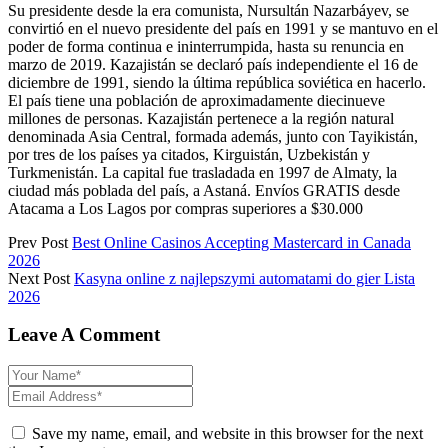
Su presidente desde la era comunista, Nursultán Nazarbáyev, se
convirtió en el nuevo presidente del país en 1991 y se mantuvo en el
poder de forma continua e ininterrumpida, hasta su renuncia en
marzo de 2019. Kazajistán se declaró país independiente el 16 de
diciembre de 1991, siendo la última república soviética en hacerlo.
El país tiene una población de aproximadamente diecinueve
millones de personas. Kazajistán pertenece a la región natural
denominada Asia Central, formada además, junto con Tayikistán,
por tres de los países ya citados, Kirguistán, Uzbekistán y
Turkmenistán. La capital fue trasladada en 1997 de Almaty, la
ciudad más poblada del país, a Astaná. Envíos GRATIS desde
Atacama a Los Lagos por compras superiores a $30.000
Prev Post
Best Online Casinos Accepting Mastercard in Canada
2026
Next Post
Kasyna online z najlepszymi automatami do gier Lista
2026
Leave A Comment
Save my name, email, and website in this browser for the next