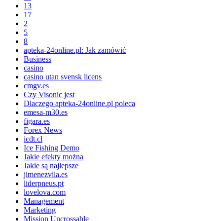
13
17
2
5
8
apteka-24online.pl: Jak zamówić
Business
casino
casino utan svensk licens
cmgv.es
Czy Visonic jest
Dlaczego apteka-24online.pl poleca
emesa-m30.es
figara.es
Forex News
icdt.cl
Ice Fishing Demo
Jakie efekty można
Jakie są najlepsze
jimenezvila.es
liderpneus.pt
lovelova.com
Management
Marketing
Mission Uncrossable