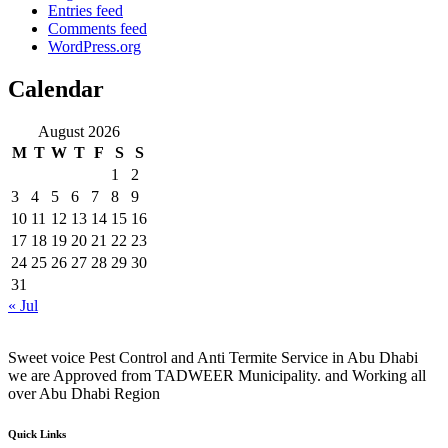
Entries feed
Comments feed
WordPress.org
Calendar
August 2026
M
T
W
T
F
S
S
1
2
3
4
5
6
7
8
9
10
11
12
13
14
15
16
17
18
19
20
21
22
23
24
25
26
27
28
29
30
31
« Jul
Sweet voice Pest Control and Anti Termite Service in Abu Dhabi
we are Approved from TADWEER Municipality. and Working all
over Abu Dhabi Region
Quick Links