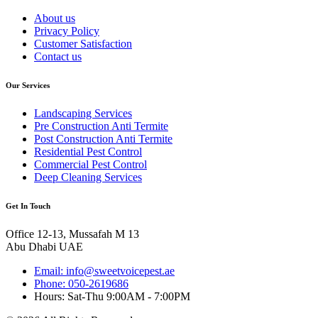
About us
Privacy Policy
Customer Satisfaction
Contact us
Our Services
Landscaping Services
Pre Construction Anti Termite
Post Construction Anti Termite
Residential Pest Control
Commercial Pest Control
Deep Cleaning Services
Get In Touch
Office 12-13, Mussafah M 13
Abu Dhabi UAE
Email: info@sweetvoicepest.ae
Phone: 050-2619686
Hours: Sat-Thu 9:00AM - 7:00PM