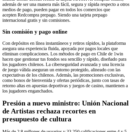
además de ser una manera más fácil, segura y rápida respecto a otros
medios de pago, pueden pagar en todos los comercios que
acepten Redcompra prepago. Siendo una tarjeta prepago
internacional gratis y sin comisiones.
Sin comisión y pago online
Con depósitos en línea instantáneos y retiros rápidos, la plataforma
asegura una experiencia fluida, apoyada por pagos locales que
eliminan complicaciones. Los métodos de pago en Chile de 1win
hacen que gestionar tus fondos sea sencillo y rápido, diseñado para
los jugadores chilenos. La ciberseguridad avanzada y una licencia
de juego válida aseguran un entorno protegido, alineado con las
expectativas de los chilenos. Además, las promociones exclusivas,
como bonos de bienvenida y ofertas periódicas, junto con tasas de
retorno altas en apuestas deportivas y juegos de casino, mantienen a
los jugadores enganchados.
Presión a nuevo ministro: Unión Nacional
de Artistas rechaza recortes en
presupuesto de cultura
Más de 2,8 millones de usuarios y 33,250 calificaciones entre 4 y 5