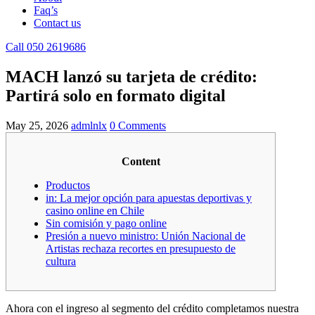
Faq’s
Contact us
Call 050 2619686
MACH lanzó su tarjeta de crédito:
Partirá solo en formato digital
May 25, 2026
admlnlx
0 Comments
Content
Productos
in: La mejor opción para apuestas deportivas y
casino online en Chile
Sin comisión y pago online
Presión a nuevo ministro: Unión Nacional de
Artistas rechaza recortes en presupuesto de
cultura
Ahora con el ingreso al segmento del crédito completamos nuestra