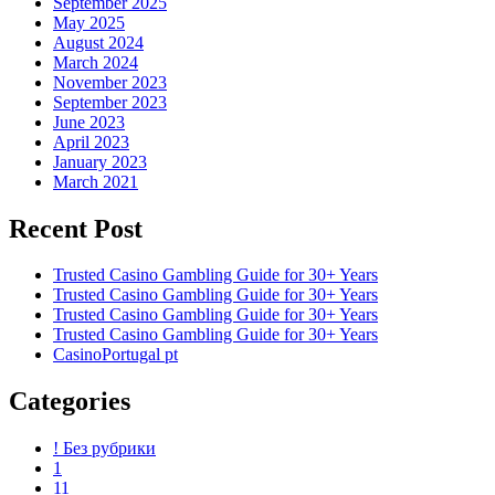
September 2025
May 2025
August 2024
March 2024
November 2023
September 2023
June 2023
April 2023
January 2023
March 2021
Recent Post
Trusted Casino Gambling Guide for 30+ Years
Trusted Casino Gambling Guide for 30+ Years
Trusted Casino Gambling Guide for 30+ Years
Trusted Casino Gambling Guide for 30+ Years
CasinoPortugal pt
Categories
! Без рубрики
1
11