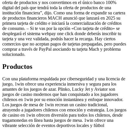
oferta de productos y nos convertimos en el único banco 100%
digital del país que tendrá toda la oferta de productos de una
institución financiera”, dijo. Como una forma de expandir su cartera
de productos financieros MACH anunció que lanzará en 2025 su
primera tarjeta de crédito e iniciará la comercialización de créditos
de consumo. – Si te vas por la opción «Con tarjeta de crédito» se
desplegará el sistema webpay one click donde deberás inscribir tu
tarjeta y una vez validada, podrás hacer la recarga. Hay ciertos
comercios que no aceptan pagos de tarjetas prepagadas, pero puedes
comprar a través de PayPal asociando tu tarjeta Mach y problema
solucionado.
Productos
Con una plataforma respaldada por ciberseguridad y una licencia de
juego, 1win ofrece una experiencia inmersiva y segura para los
amantes de los juegos de azar. Plinko, Lucky Jet y Aviator son
juegos de casino modernos que han conquistado a los jugadores
chilenos en 1win por su emoción instantánea y enfoque innovador.
Los juegos de mesa de 1win recrean un casino tradicional,
atrayendo a jugadores chilenos con emoción y estrategia. Los juegos
de casino en 1win ofrecen diversión para todos los chilenos, desde
tragamonedas en línea hasta juegos de mesa. 1win ofrece una
vibrante selección de eventos deportivos locales y fútbol