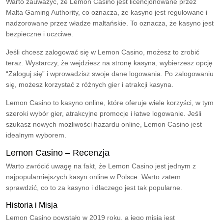
Warto zauważyć, że Lemon Casino jest licencjonowane przez
Malta Gaming Authority, co oznacza, że kasyno jest regulowane i
nadzorowane przez władze maltańskie. To oznacza, że kasyno jest
bezpieczne i uczciwe.
Jeśli chcesz zalogować się w Lemon Casino, możesz to zrobić
teraz. Wystarczy, że wejdziesz na stronę kasyna, wybierzesz opcję
“Zaloguj się” i wprowadzisz swoje dane logowania. Po zalogowaniu
się, możesz korzystać z różnych gier i atrakcji kasyna.
Lemon Casino to kasyno online, które oferuje wiele korzyści, w tym
szeroki wybór gier, atrakcyjne promocje i łatwe logowanie. Jeśli
szukasz nowych możliwości hazardu online, Lemon Casino jest
idealnym wyborem.
Lemon Casino – Recenzja
Warto zwrócić uwagę na fakt, że Lemon Casino jest jednym z
najpopularniejszych kasyn online w Polsce. Warto zatem
sprawdzić, co to za kasyno i dlaczego jest tak popularne.
Historia i Misja
Lemon Casino powstało w 2019 roku, a jego misją jest