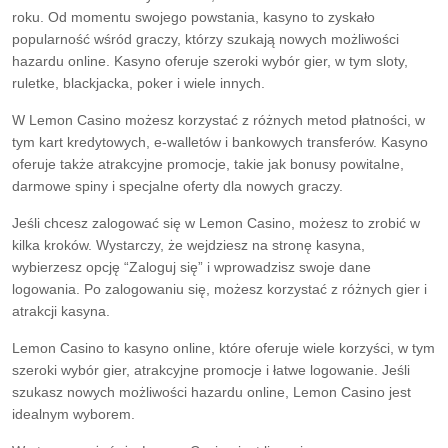
roku. Od momentu swojego powstania, kasyno to zyskało
popularność wśród graczy, którzy szukają nowych możliwości
hazardu online. Kasyno oferuje szeroki wybór gier, w tym sloty,
ruletke, blackjacka, poker i wiele innych.
W Lemon Casino możesz korzystać z różnych metod płatności, w
tym kart kredytowych, e-walletów i bankowych transferów. Kasyno
oferuje także atrakcyjne promocje, takie jak bonusy powitalne,
darmowe spiny i specjalne oferty dla nowych graczy.
Jeśli chcesz zalogować się w Lemon Casino, możesz to zrobić w
kilka kroków. Wystarczy, że wejdziesz na stronę kasyna,
wybierzesz opcję “Zaloguj się” i wprowadzisz swoje dane
logowania. Po zalogowaniu się, możesz korzystać z różnych gier i
atrakcji kasyna.
Lemon Casino to kasyno online, które oferuje wiele korzyści, w tym
szeroki wybór gier, atrakcyjne promocje i łatwe logowanie. Jeśli
szukasz nowych możliwości hazardu online, Lemon Casino jest
idealnym wyborem.