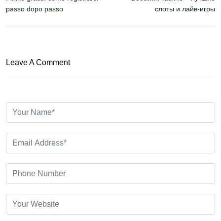
passo dopo passo
слоты и лайв-игры
Leave A Comment