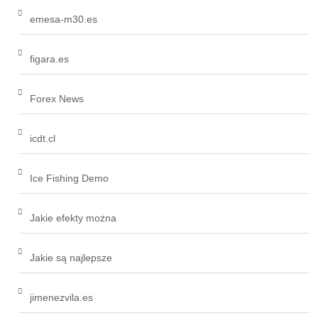
emesa-m30.es
figara.es
Forex News
icdt.cl
Ice Fishing Demo
Jakie efekty można
Jakie są najlepsze
jimenezvila.es