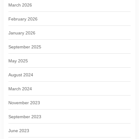
March 2026
February 2026
January 2026
September 2025
May 2025
August 2024
March 2024
November 2023
September 2023
June 2023