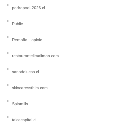
pedropool-2026.cl
Public
Remofix – opinie
restaurantelimalimon.com
sanodelucas.cl
skincaressthlm.com
Spinmills
talcacapital.cl