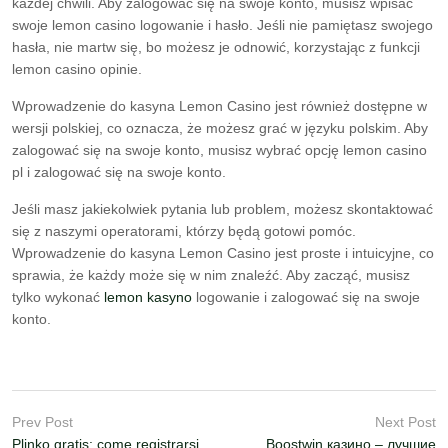
każdej chwili. Aby zalogować się na swoje konto, musisz wpisać
swoje lemon casino logowanie i hasło. Jeśli nie pamiętasz swojego
hasła, nie martw się, bo możesz je odnowić, korzystając z funkcji
lemon casino opinie.
Wprowadzenie do kasyna Lemon Casino jest również dostępne w
wersji polskiej, co oznacza, że możesz grać w języku polskim. Aby
zalogować się na swoje konto, musisz wybrać opcję lemon casino
pl i zalogować się na swoje konto.
Jeśli masz jakiekolwiek pytania lub problem, możesz skontaktować
się z naszymi operatorami, którzy będą gotowi pomóc.
Wprowadzenie do kasyna Lemon Casino jest proste i intuicyjne, co
sprawia, że każdy może się w nim znaleźć. Aby zacząć, musisz
tylko wykonać
lemon kasyno
logowanie i zalogować się na swoje
konto.
Prev Post
Next Post
Plinko gratis: come registrarsi
Boostwin казино – лучшие