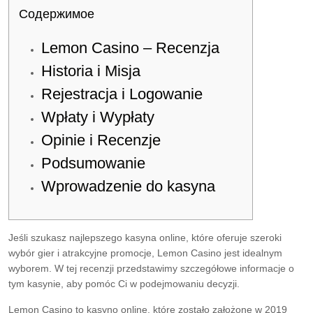
Содержимое
Lemon Casino – Recenzja
Historia i Misja
Rejestracja i Logowanie
Wpłaty i Wypłaty
Opinie i Recenzje
Podsumowanie
Wprowadzenie do kasyna
Jeśli szukasz najlepszego kasyna online, które oferuje szeroki
wybór gier i atrakcyjne promocje, Lemon Casino jest idealnym
wyborem. W tej recenzji przedstawimy szczegółowe informacje o
tym kasynie, aby pomóc Ci w podejmowaniu decyzji.
Lemon Casino to kasyno online, które zostało założone w 2019