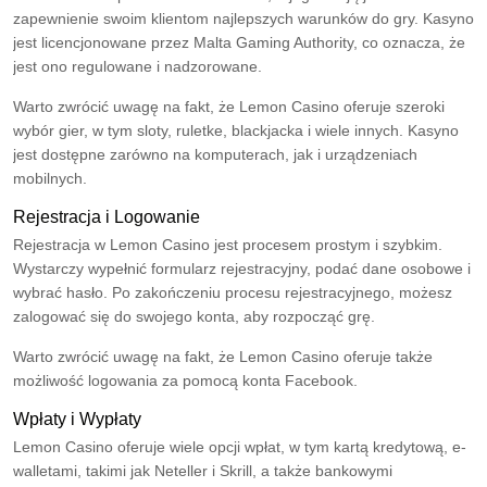
zapewnienie swoim klientom najlepszych warunków do gry. Kasyno
jest licencjonowane przez Malta Gaming Authority, co oznacza, że
jest ono regulowane i nadzorowane.
Warto zwrócić uwagę na fakt, że Lemon Casino oferuje szeroki
wybór gier, w tym sloty, ruletke, blackjacka i wiele innych. Kasyno
jest dostępne zarówno na komputerach, jak i urządzeniach
mobilnych.
Rejestracja i Logowanie
Rejestracja w Lemon Casino jest procesem prostym i szybkim.
Wystarczy wypełnić formularz rejestracyjny, podać dane osobowe i
wybrać hasło. Po zakończeniu procesu rejestracyjnego, możesz
zalogować się do swojego konta, aby rozpocząć grę.
Warto zwrócić uwagę na fakt, że Lemon Casino oferuje także
możliwość logowania za pomocą konta Facebook.
Wpłaty i Wypłaty
Lemon Casino oferuje wiele opcji wpłat, w tym kartą kredytową, e-
walletami, takimi jak Neteller i Skrill, a także bankowymi