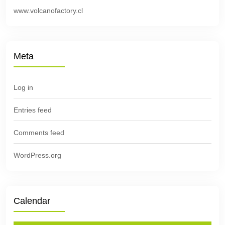
www.volcanofactory.cl
Meta
Log in
Entries feed
Comments feed
WordPress.org
Calendar