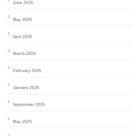
June 2026
May 2026
April 2026
March 2026
February 2026
January 2026
September 2025
May 2025