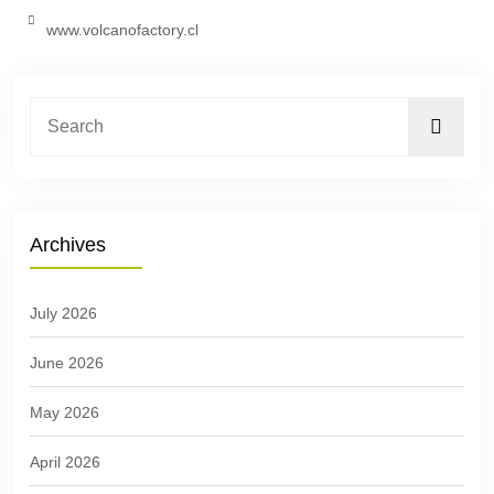
www.volcanofactory.cl
Archives
July 2026
June 2026
May 2026
April 2026