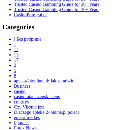
Trusted Casino Gambling Guide for 30+ Years
Trusted Casino Gambling Guide for 30+ Years
CasinoPortugal pt
Categories
! Без рубрики
1
11
13
17
2
5
8
apteka-24online.pl: Jak zamówić
Business
casino
casino utan svensk licens
cmgv.es
Czy Visonic jest
Dlaczego apteka-24online.pl poleca
emesa-m30.es
figara.es
Forex News