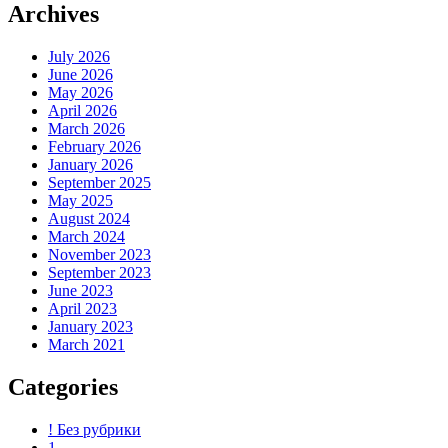
Archives
July 2026
June 2026
May 2026
April 2026
March 2026
February 2026
January 2026
September 2025
May 2025
August 2024
March 2024
November 2023
September 2023
June 2023
April 2023
January 2023
March 2021
Categories
! Без рубрики
1