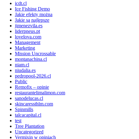
icdt.cl
Ice Fishing Demo
Jakie efekty można
Jakie są najlepsze
jimenezvila.es
liderpneus.pt
lovelova.com
Management
Marketing
Mission Uncrossable
montanachina.cl
niam.cl
niudalia.es
pedropool-2026.cl
Public
Remofix – opinie
restaurantelimalimon.com
sanodelucas.cl
skincaressthlm.com
Spinmills
talcacapital.cl
test
Tree Plantation
Uncategorized
Vermixin w opiniach