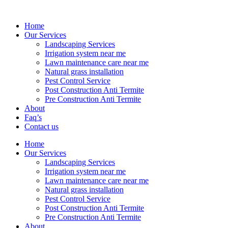
Home
Our Services
Landscaping Services
Irrigation system near me
Lawn maintenance care near me
Natural grass installation
Pest Control Service
Post Construction Anti Termite
Pre Construction Anti Termite
About
Faq’s
Contact us
Home
Our Services
Landscaping Services
Irrigation system near me
Lawn maintenance care near me
Natural grass installation
Pest Control Service
Post Construction Anti Termite
Pre Construction Anti Termite
About