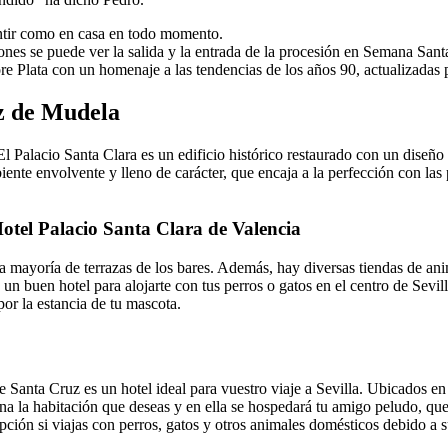
entir como en casa en todo momento.
nes se puede ver la salida y la entrada de la procesión en Semana Santa d
tore Plata con un homenaje a las tendencias de los años 90, actualizadas
z de Mudela
 El Palacio Santa Clara es un edificio histórico restaurado con un diseño
ente envolvente y lleno de carácter, que encaja a la perfección con las
Hotel Palacio Santa Clara de Valencia
 la mayoría de terrazas de los bares. Además, hay diversas tiendas de 
 buen hotel para alojarte con tus perros o gatos en el centro de Sevill
por la estancia de tu mascota.
e Santa Cruz es un hotel ideal para vuestro viaje a Sevilla. Ubicados en
ona la habitación que deseas y en ella se hospedará tu amigo peludo, q
ción si viajas con perros, gatos y otros animales domésticos debido a s