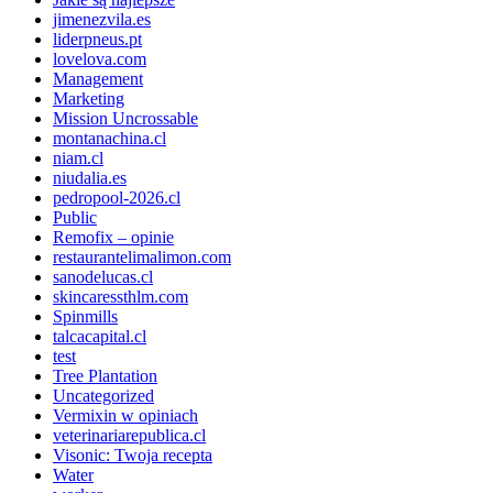
jimenezvila.es
liderpneus.pt
lovelova.com
Management
Marketing
Mission Uncrossable
montanachina.cl
niam.cl
niudalia.es
pedropool-2026.cl
Public
Remofix – opinie
restaurantelimalimon.com
sanodelucas.cl
skincaressthlm.com
Spinmills
talcacapital.cl
test
Tree Plantation
Uncategorized
Vermixin w opiniach
veterinariarepublica.cl
Visonic: Twoja recepta
Water