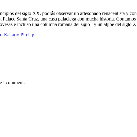
incipios del siglo XX, podrás observar un artesonado renacentista y con 
tit Palace Santa Cruz, una casa palaciega con mucha historia. Contamos 
vesas e incluso una columna romana del siglo I y un aljibe del siglo X
н Казино Pin Up
me I comment.