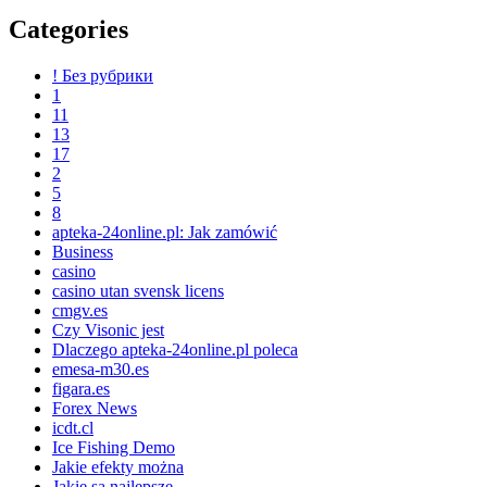
Categories
! Без рубрики
1
11
13
17
2
5
8
apteka-24online.pl: Jak zamówić
Business
casino
casino utan svensk licens
cmgv.es
Czy Visonic jest
Dlaczego apteka-24online.pl poleca
emesa-m30.es
figara.es
Forex News
icdt.cl
Ice Fishing Demo
Jakie efekty można
Jakie są najlepsze