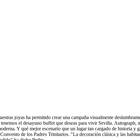
 nuestras joyas ha permitido crear una campaña visualmente deslumbrante,
enemos el desayuno buffet que deseas para vivir Sevilla. Autograph, nue
moderna. Y qué mejor escenario que un lugar tan cargado de historia y g
l Convento de los Padres Trinitarios. "La decoración clásica y las habita
endido" ha dicho Pedro.