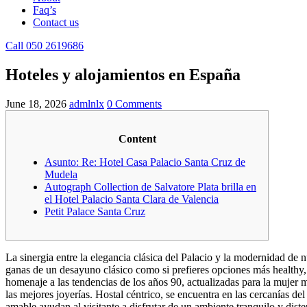
Faq’s
Contact us
Call 050 2619686
Hoteles y alojamientos en España
June 18, 2026
admlnlx
0 Comments
Content
Asunto: Re: Hotel Casa Palacio Santa Cruz de
Mudela
Autograph Collection de Salvatore Plata brilla en
el Hotel Palacio Santa Clara de Valencia
Petit Palace Santa Cruz
La sinergia entre la elegancia clásica del Palacio y la modernidad de
ganas de un desayuno clásico como si prefieres opciones más healthy, t
homenaje a las tendencias de los años 90, actualizadas para la mujer 
las mejores joyerías. Hostal céntrico, se encuentra en las cercanías de
amable ayudan al visitante a disfrutar de un ambiente tranquilo y dist