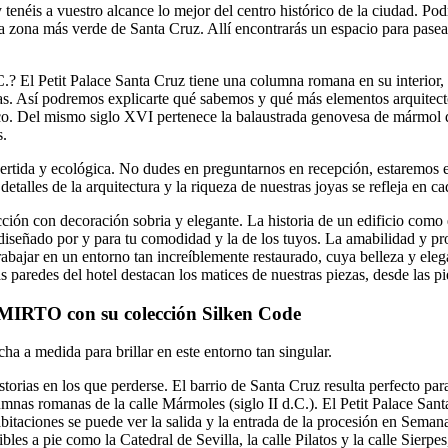
enéis a vuestro alcance lo mejor del centro histórico de la ciudad. Pod
a zona más verde de Santa Cruz. Allí encontrarás un espacio para pasear 
.? El Petit Palace Santa Cruz tiene una columna romana en su interior, 
itas. Así podremos explicarte qué sabemos y qué más elementos arquitect
nico. Del mismo siglo XVI pertenece la balaustrada genovesa de mármol d
s.
ivertida y ecológica. No dudes en preguntarnos en recepción, estaremos 
talles de la arquitectura y la riqueza de nuestras joyas se refleja en c
ucción con decoración sobria y elegante. La historia de un edificio como 
diseñado por y para tu comodidad y la de los tuyos. La amabilidad y pr
ajar en un entorno tan increíblemente restaurado, cuya belleza y elega
as paredes del hotel destacan los matices de nuestras piezas, desde las p
de MIRTO con su colección Silken Code
a a medida para brillar en este entorno tan singular.
torias en los que perderse. El barrio de Santa Cruz resulta perfecto para
olumnas romanas de la calle Mármoles (siglo II d.C.). El Petit Palace Sa
itaciones se puede ver la salida y la entrada de la procesión en Semana S
les a pie como la Catedral de Sevilla, la calle Pilatos y la calle Sierpe