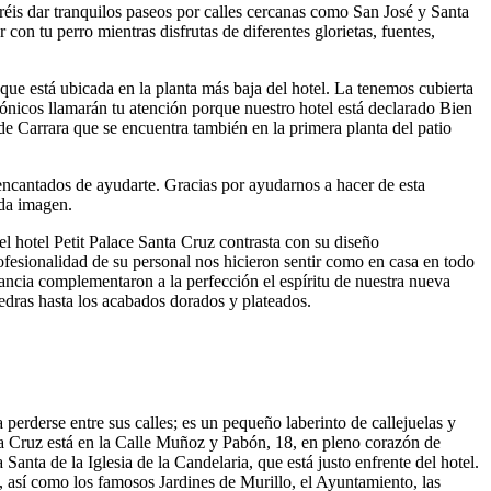
réis dar tranquilos paseos por calles cercanas como San José y Santa
con tu perro mientras disfrutas de diferentes glorietas, fuentes,
que está ubicada en la planta más baja del hotel. La tenemos cubierta
ónicos llamarán tu atención porque nuestro hotel está declarado Bien
e Carrara que se encuentra también en la primera planta del patio
encantados de ayudarte. Gracias por ayudarnos a hacer de esta
ada imagen.
el hotel Petit Palace Santa Cruz contrasta con su diseño
ofesionalidad de su personal nos hicieron sentir como en casa en todo
ncia complementaron a la perfección el espíritu de nuestra nueva
iedras hasta los acabados dorados y plateados.
 perderse entre sus calles; es un pequeño laberinto de callejuelas y
nta Cruz está en la Calle Muñoz y Pabón, 18, en pleno corazón de
anta de la Iglesia de la Candelaria, que está justo enfrente del hotel.
s, así como los famosos Jardines de Murillo, el Ayuntamiento, las