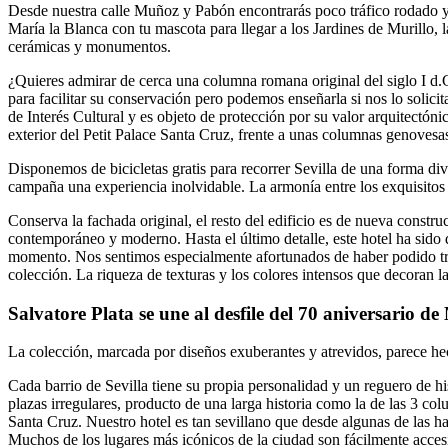
Desde nuestra calle Muñoz y Pabón encontrarás poco tráfico rodado y t
María la Blanca con tu mascota para llegar a los Jardines de Murillo, l
cerámicas y monumentos.
¿Quieres admirar de cerca una columna romana original del siglo I d.C
para facilitar su conservación pero podemos enseñarla si nos lo solic
de Interés Cultural y es objeto de protección por su valor arquitectó
exterior del Petit Palace Santa Cruz, frente a unas columnas genovesa
Disponemos de bicicletas gratis para recorrer Sevilla de una forma d
campaña una experiencia inolvidable. La armonía entre los exquisitos de
Conserva la fachada original, el resto del edificio es de nueva constr
contemporáneo y moderno. Hasta el último detalle, este hotel ha sido 
momento. Nos sentimos especialmente afortunados de haber podido trab
colección. La riqueza de texturas y los colores intensos que decoran l
Salvatore Plata se une al desfile del 70 aniversario 
La colección, marcada por diseños exuberantes y atrevidos, parece hech
Cada barrio de Sevilla tiene su propia personalidad y un reguero de his
plazas irregulares, producto de una larga historia como la de las 3 c
Santa Cruz. Nuestro hotel es tan sevillano que desde algunas de las hab
Muchos de los lugares más icónicos de la ciudad son fácilmente accesib