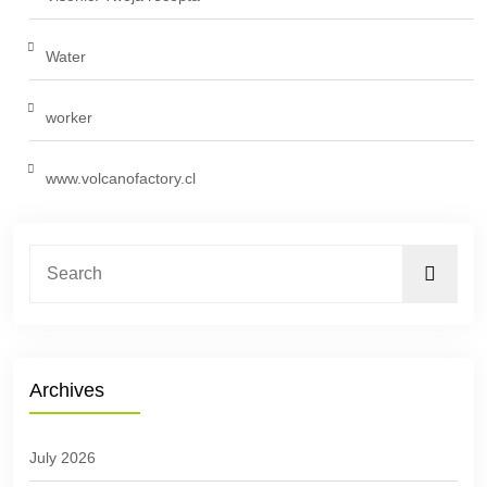
Water
worker
www.volcanofactory.cl
Archives
July 2026