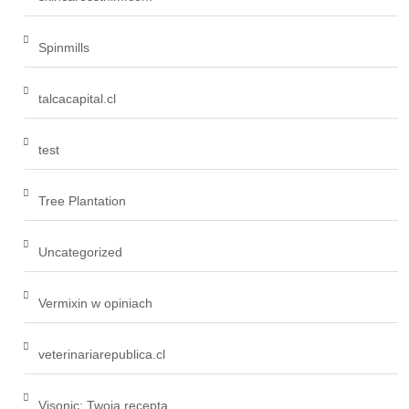
Spinmills
talcacapital.cl
test
Tree Plantation
Uncategorized
Vermixin w opiniach
veterinariarepublica.cl
Visonic: Twoja recepta