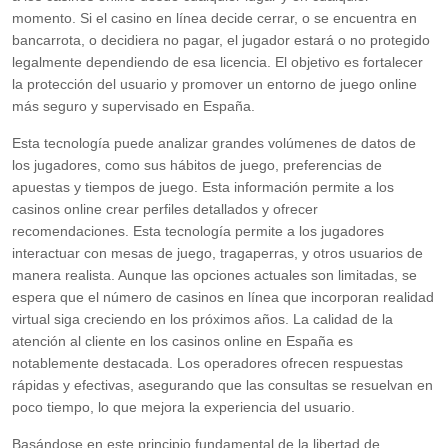
momento. Si el casino en línea decide cerrar, o se encuentra en
bancarrota, o decidiera no pagar, el jugador estará o no protegido
legalmente dependiendo de esa licencia. El objetivo es fortalecer
la protección del usuario y promover un entorno de juego online
más seguro y supervisado en España.
Esta tecnología puede analizar grandes volúmenes de datos de
los jugadores, como sus hábitos de juego, preferencias de
apuestas y tiempos de juego. Esta información permite a los
casinos online crear perfiles detallados y ofrecer
recomendaciones. Esta tecnología permite a los jugadores
interactuar con mesas de juego, tragaperras, y otros usuarios de
manera realista. Aunque las opciones actuales son limitadas, se
espera que el número de casinos en línea que incorporan realidad
virtual siga creciendo en los próximos años. La calidad de la
atención al cliente en los casinos online en España es
notablemente destacada. Los operadores ofrecen respuestas
rápidas y efectivas, asegurando que las consultas se resuelvan en
poco tiempo, lo que mejora la experiencia del usuario.
Basándose en este principio fundamental de la libertad de