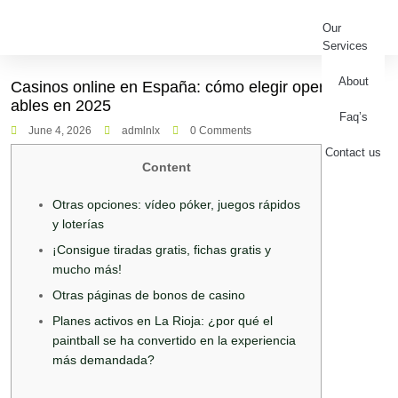
Our
Services
About
Casinos online en España: cómo elegir operadores fi
ables en 2025
Faq’s
June 4, 2026
admlnlx
0 Comments
Contact us
Content
Otras opciones: vídeo póker, juegos rápidos
y loterías
¡Consigue tiradas gratis, fichas gratis y
mucho más!
Otras páginas de bonos de casino
Planes activos en La Rioja: ¿por qué el
paintball se ha convertido en la experiencia
más demandada?