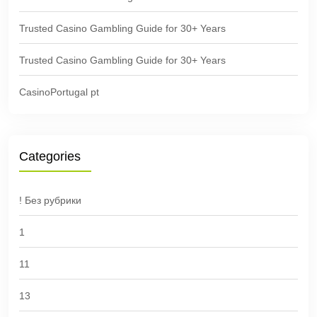
Trusted Casino Gambling Guide for 30+ Years
Trusted Casino Gambling Guide for 30+ Years
CasinoPortugal pt
Categories
! Без рубрики
1
11
13