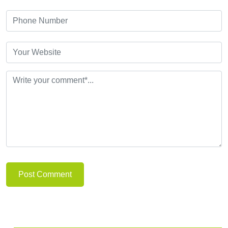
Post Comment