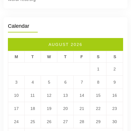
Calendar
AUGUST 2026
M
T
W
T
F
S
S
1
2
3
4
5
6
7
8
9
10
11
12
13
14
15
16
17
18
19
20
21
22
23
24
25
26
27
28
29
30