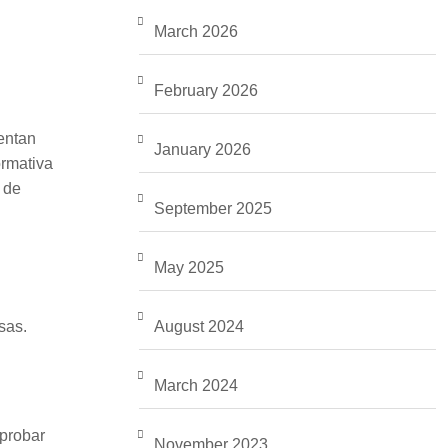
March 2026
February 2026
entan
January 2026
ormativa
 de
September 2025
May 2025
sas.
August 2024
March 2024
 probar
November 2023