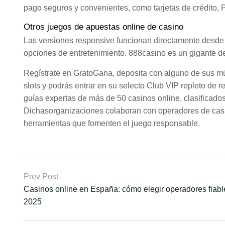
pago seguros y convenientes, como tarjetas de crédito, P
Otros juegos de apuestas online de casino
Las versiones responsive funcionan directamente desde
opciones de entretenimiento. 888casino es un gigante de
Regístrate en GratoGana, deposita con alguno de sus mú
slots y podrás entrar en su selecto Club VIP repleto 
guías expertas de más de 50 casinos online, clasificado
Dichasorganizaciones colaboran con operadores de casin
herramientas que fomenten el juego responsable.
Prev Post
Casinos online en España: cómo elegir operadores fiabl
2025