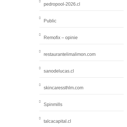
pedropool-2026.cl
Public
Remofix – opinie
restaurantelimalimon.com
sanodelucas.cl
skincaressthlm.com
Spinmills
talcacapital.cl