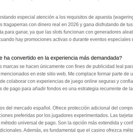
stando especial atención a los requisitos de apuesta (wagering
 tragaperras con dinero real en 2026 y gana disfrutando de tu
cta para ganar, ya que las slots funcionan con generadores aleat
 cuando hay promociones activas o durante eventos especiales
l se ha convertido en la experiencia más demandada?
as marcas se hacen únicamente con fines de publicidad leal par
 mencionados en este sitio web. Me complace formar parte de 
 de colaborar con experiencias de juego online seguras y confi
s de pago para añadir fondos es una estrategia recurrente de la
s del mercado español. Ofrece protección adicional del compr
iones preferidas por los jugadores experimentados. Las tarjeta
 método universal de pago. Son la opción más extendida y conf
dicionales. Además, es fundamental que el casino ofrezca mét