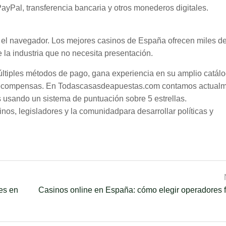
ayPal, transferencia bancaria y otros monederos digitales.
 el navegador. Los mejores casinos de España ofrecen miles d
 la industria que no necesita presentación.
ltiples métodos de pago, gana experiencia en su amplio catál
de recompensas. En Todascasasdeapuestas.com contamos actual
s usando un sistema de puntuación sobre 5 estrellas.
os, legisladores y la comunidadpara desarrollar políticas y
es en
Casinos online en España: cómo elegir operadores f