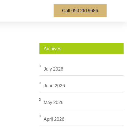
Call 050 2619686
Archives
July 2026
June 2026
May 2026
April 2026