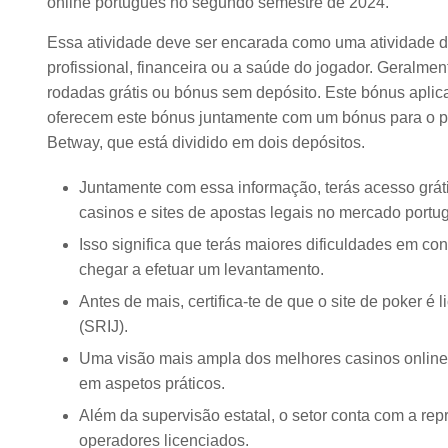
online português no segundo semestre de 2024.
Essa atividade deve ser encarada como uma atividade de
profissional, financeira ou a saúde do jogador. Geralmen
rodadas grátis ou bónus sem depósito. Este bónus aplica
oferecem este bónus juntamente com um bónus para o p
Betway, que está dividido em dois depósitos.
Juntamente com essa informação, terás acesso gráti
casinos e sites de apostas legais no mercado portu
Isso significa que terás maiores dificuldades em co
chegar a efetuar um levantamento.
Antes de mais, certifica-te de que o site de poker 
(SRIJ).
Uma visão mais ampla dos melhores casinos online 
em aspetos práticos.
Além da supervisão estatal, o setor conta com a re
operadores licenciados.