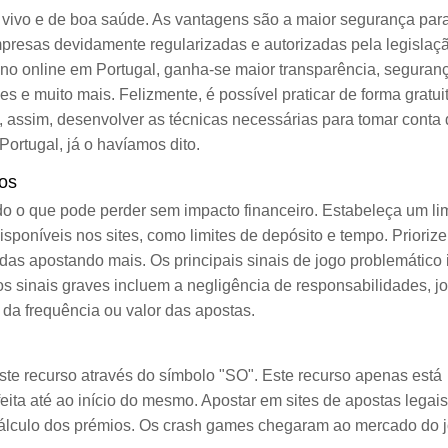
 vivo e de boa saúde. As vantagens são a maior segurança par
mpresas devidamente regularizadas e autorizadas pela legislaç
no online em Portugal, ganha-se maior transparência, seguran
s e muito mais. Felizmente, é possível praticar de forma gratu
, assim, desenvolver as técnicas necessárias para tomar conta
ortugal, já o havíamos dito.
os
do o que pode perder sem impacto financeiro. Estabeleça um li
sponíveis nos sites, como limites de depósito e tempo. Prioriz
as apostando mais. Os principais sinais de jogo problemático
os sinais graves incluem a negligência de responsabilidades, j
 da frequência ou valor das apostas.
ste recurso através do símbolo "SO". Este recurso apenas está
feita até ao início do mesmo. Apostar em sites de apostas legai
 cálculo dos prémios. Os crash games chegaram ao mercado do 