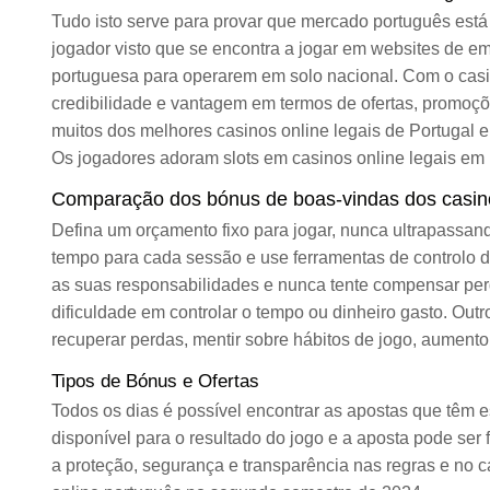
Tudo isto serve para provar que mercado português está
jogador visto que se encontra a jogar em websites de e
portuguesa para operarem em solo nacional. Com o casi
credibilidade e vantagem em termos de ofertas, promoçõe
muitos dos melhores casinos online legais de Portugal e
Os jogadores adoram slots em casinos online legais em P
Comparação dos bónus de boas-vindas dos casin
Defina um orçamento fixo para jogar, nunca ultrapassan
tempo para cada sessão e use ferramentas de controlo di
as suas responsabilidades e nunca tente compensar perd
dificuldade em controlar o tempo ou dinheiro gasto. Outr
recuperar perdas, mentir sobre hábitos de jogo, aumento
Tipos de Bónus e Ofertas
Todos os dias é possível encontrar as apostas que têm e
disponível para o resultado do jogo e a aposta pode ser 
a proteção, segurança e transparência nas regras e no