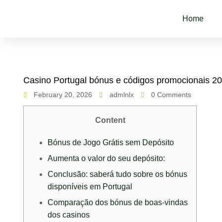
Home
Casino Portugal bónus e códigos promocionais 2
February 20, 2026
admlnlx
0 Comments
Content
Bónus de Jogo Grátis sem Depósito
Aumenta o valor do seu depósito:
Conclusão: saberá tudo sobre os bónus
disponíveis em Portugal
Comparação dos bónus de boas-vindas
dos casinos