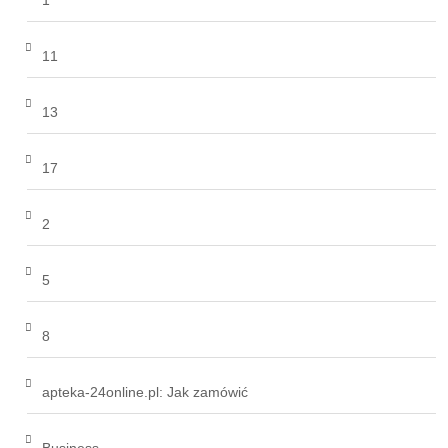
1
11
13
17
2
5
8
apteka-24online.pl: Jak zamówić