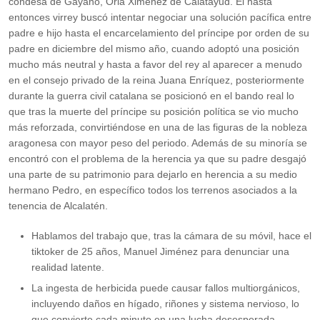
condesa de Gayano, Oria Ximénez de Calatayud. El hasta
entonces virrey buscó intentar negociar una solución pacífica entre
padre e hijo hasta el encarcelamiento del príncipe por orden de su
padre en diciembre del mismo año, cuando adoptó una posición
mucho más neutral y hasta a favor del rey al aparecer a menudo
en el consejo privado de la reina Juana Enríquez, posteriormente
durante la guerra civil catalana se posicionó en el bando real lo
que tras la muerte del príncipe su posición política se vio mucho
más reforzada, convirtiéndose en una de las figuras de la nobleza
aragonesa con mayor peso del periodo. Además de su minoría se
encontró con el problema de la herencia ya que su padre desgajó
una parte de su patrimonio para dejarlo en herencia a su medio
hermano Pedro, en específico todos los terrenos asociados a la
tenencia de Alcalatén.
Hablamos del trabajo que, tras la cámara de su móvil, hace el
tiktoker de 25 años, Manuel Jiménez para denunciar una
realidad latente.
La ingesta de herbicida puede causar fallos multiorgánicos,
incluyendo daños en hígado, riñones y sistema nervioso, lo
que convierte cada minuto en una lucha desesperada.