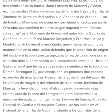
su primera mujer Berta o su segunda Eupraxia. El último de los
tres cronistas de la familia, Juan Lorenzo de Merenzi y Aldaya,
escribió su obra Historia manuscrita de la Ilustre Casa y Familia de
Ximénez de Urrea en dedicación a la V condesa de Aranda, Luisa
de Padilla y Manrique, de quien era secretario y médico personal.
Otra obra que también tilda este origen imperial como "meras
conjeturas" es el Nobiliario de Aragón del autor Pedro Garcés de
Cariñena, aunque Pedro Moreno Meyerhoff y Francisco Moxo y
Montoliú lo atribuyen al propio Zurita, quien había dejado notas
manuscritas en la obra, quien defendía que la población de origen
del feudo era la población zaragozana Urrea de Jalón, que por su
situación más al norte habría sido conquistada antes que Urrea de
Gaén, al igual que fecha a sus primeros miembros en la época de
Ramón Berenguer IV, que encaja con los primeros documentos
existentes de esta familia. A pesar de la advertencia del autor de
los Anales de Aragón y del refuerzo de su sucesor Jerónimo de
Blancas, la leyenda continuó al alza, usando a menudo citas
incompletas de la obra del zaragozano para adaptarlas a la
narrativa deseada como hizo Tomás Tamayo de Vargas, Cronista
General de Castilla e Historiador General de las Indias en el
Historial de la familia de Alagón o citando a los cronistas de la