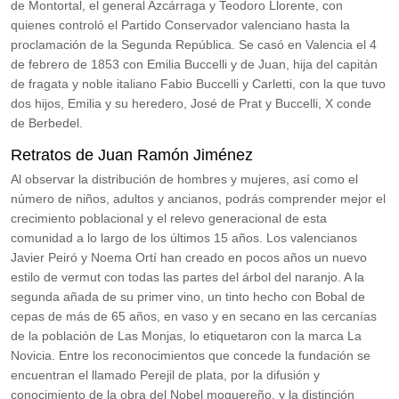
de Montortal, el general Azcárraga y Teodoro Llorente, con
quienes controló el Partido Conservador valenciano hasta la
proclamación de la Segunda República. Se casó en Valencia el 4
de febrero de 1853 con Emilia Buccelli y de Juan, hija del capitán
de fragata y noble italiano Fabio Buccelli y Carletti, con la que tuvo
dos hijos, Emilia y su heredero, José de Prat y Buccelli, X conde
de Berbedel.
Retratos de Juan Ramón Jiménez
Al observar la distribución de hombres y mujeres, así como el
número de niños, adultos y ancianos, podrás comprender mejor el
crecimiento poblacional y el relevo generacional de esta
comunidad a lo largo de los últimos 15 años. Los valencianos
Javier Peiró y Noema Ortí han creado en pocos años un nuevo
estilo de vermut con todas las partes del árbol del naranjo. A la
segunda añada de su primer vino, un tinto hecho con Bobal de
cepas de más de 65 años, en vaso y en secano en las cercanías
de la población de Las Monjas, lo etiquetaron con la marca La
Novicia. Entre los reconocimientos que concede la fundación se
encuentran el llamado Perejil de plata,​ por la difusión y
conocimiento de la obra del Nobel moguereño, y la distinción