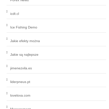
Forex News
icdt.cl
Ice Fishing Demo
Jakie efekty można
Jakie są najlepsze
jimenezvila.es
liderpneus.pt
lovelova.com