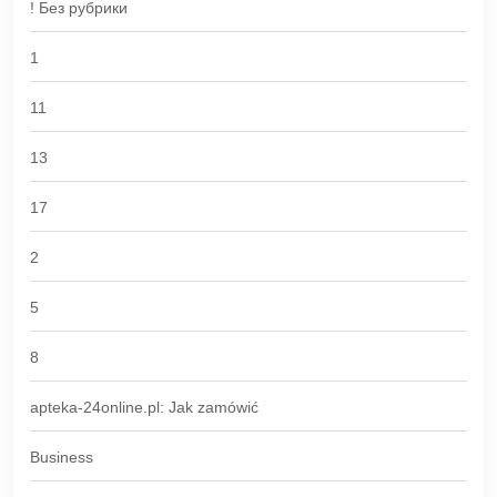
! Без рубрики
1
11
13
17
2
5
8
apteka-24online.pl: Jak zamówić
Business