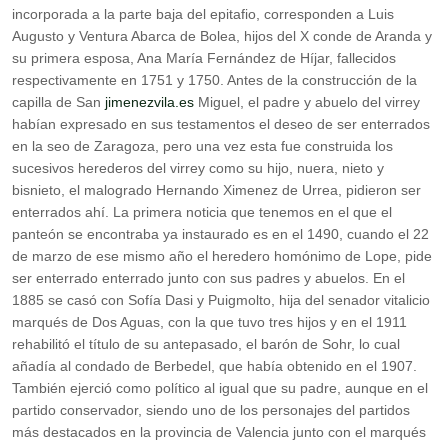
incorporada a la parte baja del epitafio, corresponden a Luis
Augusto y Ventura Abarca de Bolea, hijos del X conde de Aranda y
su primera esposa, Ana María Fernández de Híjar, fallecidos
respectivamente en 1751 y 1750. Antes de la construcción de la
capilla de San
jimenezvila.es
Miguel, el padre y abuelo del virrey
habían expresado en sus testamentos el deseo de ser enterrados
en la seo de Zaragoza, pero una vez esta fue construida los
sucesivos herederos del virrey como su hijo, nuera, nieto y
bisnieto, el malogrado Hernando Ximenez de Urrea, pidieron ser
enterrados ahí. La primera noticia que tenemos en el que el
panteón se encontraba ya instaurado es en el 1490, cuando el 22
de marzo de ese mismo año el heredero homónimo de Lope, pide
ser enterrado enterrado junto con sus padres y abuelos. En el
1885 se casó con Sofía Dasi y Puigmolto, hija del senador vitalicio
marqués de Dos Aguas, con la que tuvo tres hijos y en el 1911
rehabilitó el título de su antepasado, el barón de Sohr, lo cual
añadía al condado de Berbedel, que había obtenido en el 1907.​
También ejerció como político al igual que su padre, aunque en el
partido conservador, siendo uno de los personajes del partidos
más destacados en la provincia de Valencia junto con el marqués