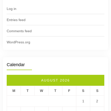
Log in
Entries feed
Comments feed
WordPress.org
Calendar
AUGUST 2026
M
T
W
T
F
S
S
1
2