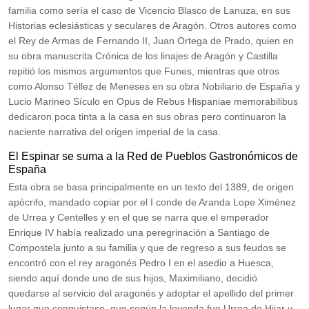
familia como sería el caso de Vicencio Blasco de Lanuza, en sus
Historias eclesiásticas y seculares de Aragón. Otros autores como
el Rey de Armas de Fernando II, Juan Ortega de Prado, quien en
su obra manuscrita Crónica de los linajes de Aragón y Castilla
repitió los mismos argumentos que Funes, mientras que otros
como Alonso Téllez de Meneses en su obra Nobiliario de España y
Lucio Marineo Sículo en Opus de Rebus Hispaniae memorabilibus
dedicaron poca tinta a la casa en sus obras pero continuaron la
naciente narrativa del origen imperial de la casa.
El Espinar se suma a la Red de Pueblos Gastronómicos de
España
Esta obra se basa principalmente en un texto del 1389, de origen
apócrifo, mandado copiar por el I conde de Aranda Lope Ximénez
de Urrea y Centelles y en el que se narra que el emperador
Enrique IV había realizado una peregrinación a Santiago de
Compostela junto a su familia y que de regreso a sus feudos se
encontró con el rey aragonés Pedro I en el asedio a Huesca,
siendo aquí donde uno de sus hijos, Maximiliano, decidió
quedarse al servicio del aragonés y adoptar el apellido del primer
lugar que conquistase, que según la leyenda fue Urrea de Hijar y