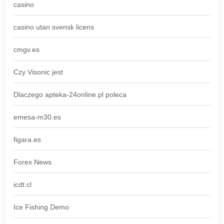
casino
casino utan svensk licens
cmgv.es
Czy Visonic jest
Dlaczego apteka-24online.pl poleca
emesa-m30.es
figara.es
Forex News
icdt.cl
Ice Fishing Demo