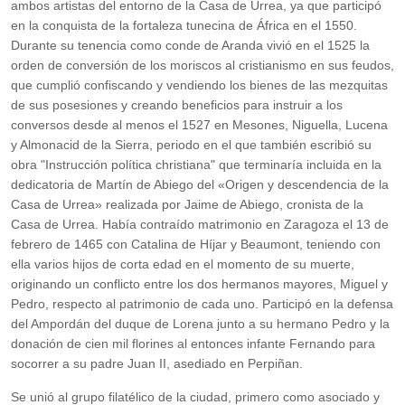
ambos artistas del entorno de la Casa de Urrea, ya que participó
en la conquista de la fortaleza tunecina de África en el 1550.
Durante su tenencia como conde de Aranda vivió en el 1525 la
orden de conversión de los moriscos al cristianismo en sus feudos,
que cumplió confiscando y vendiendo los bienes de las mezquitas
de sus posesiones y creando beneficios para instruir a los
conversos desde al menos el 1527 en Mesones, Niguella, Lucena
y Almonacid de la Sierra, periodo en el que también escribió su
obra "Instrucción política christiana" que terminaría incluida en la
dedicatoria de Martín de Abiego del «Origen y descendencia de la
Casa de Urrea» realizada por Jaime de Abiego, cronista de la
Casa de Urrea.​ Había contraído matrimonio en Zaragoza el 13 de
febrero de 1465 con Catalina de Híjar y Beaumont, teniendo con
ella varios hijos de corta edad en el momento de su muerte,
originando un conflicto entre los dos hermanos mayores, Miguel y
Pedro, respecto al patrimonio de cada uno. Participó en la defensa
del Ampordán del duque de Lorena junto a su hermano Pedro y la
donación de cien mil florines al entonces infante Fernando para
socorrer a su padre Juan II, asediado en Perpiñan.
Se unió al grupo filatélico de la ciudad, primero como asociado y