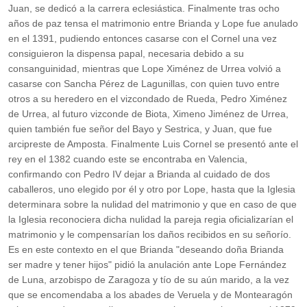
Juan, se dedicó a la carrera eclesiástica. Finalmente tras ocho
años de paz tensa el matrimonio entre Brianda y Lope fue anulado
en el 1391, pudiendo entonces casarse con el Cornel una vez
consiguieron la dispensa papal, necesaria debido a su
consanguinidad,​ mientras que Lope Ximénez de Urrea volvió a
casarse con Sancha Pérez de Lagunillas, con quien tuvo entre
otros a su heredero en el vizcondado de Rueda, Pedro Ximénez
de Urrea, al futuro vizconde de Biota, Ximeno Jiménez de Urrea,
quien también fue señor del Bayo y Sestrica, y Juan, que fue
arcipreste de Amposta. Finalmente Luis Cornel se presentó ante el
rey en el 1382 cuando este se encontraba en Valencia,
confirmando con Pedro IV dejar a Brianda al cuidado de dos
caballeros, uno elegido por él y otro por Lope, hasta que la Iglesia
determinara sobre la nulidad del matrimonio y que en caso de que
la Iglesia reconociera dicha nulidad la pareja regia oficializarían el
matrimonio y le compensarían los daños recibidos en su señorío.
Es en este contexto en el que Brianda "deseando doña Brianda
ser madre y tener hijos" pidió la anulación ante Lope Fernández
de Luna, arzobispo de Zaragoza y tío de su aún marido, a la vez
que se encomendaba a los abades de Veruela y de Montearagón