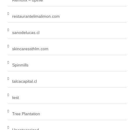
Remofix – opinie
restaurantelimalimon.com
sanodelucas.cl
skincaressthlm.com
Spinmills
talcacapital.cl
test
Tree Plantation