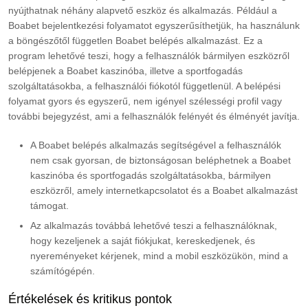
nyújthatnak néhány alapvető eszköz és alkalmazás. Például a
Boabet bejelentkezési folyamatot egyszerűsíthetjük, ha használunk
a böngészőtől független Boabet belépés alkalmazást. Ez a
program lehetővé teszi, hogy a felhasználók bármilyen eszközről
belépjenek a Boabet kaszinóba, illetve a sportfogadás
szolgáltatásokba, a felhasználói fiókotól függetlenül. A belépési
folyamat gyors és egyszerű, nem igényel szélességi profil vagy
további bejegyzést, ami a felhasználók felényét és élményét javítja.
A Boabet belépés alkalmazás segítségével a felhasználók
nem csak gyorsan, de biztonságosan beléphetnek a Boabet
kaszinóba és sportfogadás szolgáltatásokba, bármilyen
eszközről, amely internetkapcsolatot és a Boabet alkalmazást
támogat.
Az alkalmazás továbbá lehetővé teszi a felhasználóknak,
hogy kezeljenek a saját fiókjukat, kereskedjenek, és
nyereményeket kérjenek, mind a mobil eszközükön, mind a
számítógépén.
Értékelések és kritikus pontok