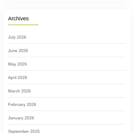
Archives
July 2026
June 2026
May 2026
April 2026
March 2026
February 2026
January 2026
September 2025