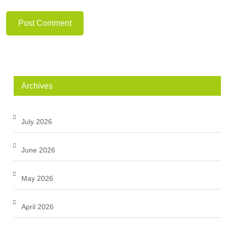
Post Comment
Archives
July 2026
June 2026
May 2026
April 2026