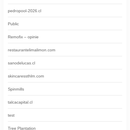
pedropool-2026.cl
Public
Remofix – opinie
restaurantelimalimon.com
sanodelucas.cl
skincaressthlm.com
Spinmills
talcacapital.cl
test
Tree Plantation