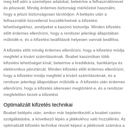
meg kell adni a személyes adatokat, beleértve a felhasználónevet
és jelszavát. Mindig érdemes biztonsági mérkőzést használni,
hogy a jelszó biztonságosan tárolódjon. A belépés után a
felhasználók közvetlenül hozzáférhetnek a kifizetési
lehetőségekhez, amelyeket a kaszinó biztosítja. Minden kifizetés
előtt érdemes ellenőrizni, hogy a rendszer jelenlegi állapotában
működik-e, és a kifizetési beállítások helyesen vannak beállítva.
A kifizetés előtt mindig érdemes ellenőrizni, hogy a kifizetési módja
megfelel a kívánt számításoknak. Boabet kaszinóban több
kifizetési lehetőséget kínál, beleértve a kreditkárta, bankkártya és
elektronikus pénztárcát. Minden kifizetés előtt érdemes ellenőrizni,
hogy a kifizetési módja megfelel a kívánt számításoknak, és a
rendszer jelenlegi állapotában működik-e. A kifizetés után érdemes
ellenőrizni, hogy a kifizetés sikeresen megtörtént-e, és a rendszer
megfelelően kezeli a kifizetést.
Optimalizált kifizetés technikai
Boabet belépés után, amikor már bejelentkeztél a boabet casino
szolgáltatásba, a következő lépés a játékokhoz való hozzáférés. Az
optimalizált kifizetés technikai részét képezi a játékosok számára a