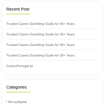
Recent Post
Trusted Casino Gambling Guide for 30+ Years
Trusted Casino Gambling Guide for 30+ Years
Trusted Casino Gambling Guide for 30+ Years
Trusted Casino Gambling Guide for 30+ Years
CasinoPortugal pt
Categories
! Без рубрики