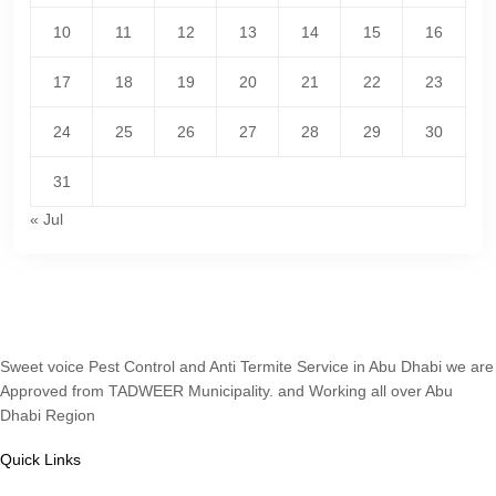
10
11
12
13
14
15
16
17
18
19
20
21
22
23
24
25
26
27
28
29
30
31
« Jul
Sweet voice Pest Control and Anti Termite Service in Abu Dhabi we are
Approved from TADWEER Municipality. and Working all over Abu
Dhabi Region
Quick Links