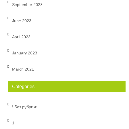
September 2023
June 2023
April 2023
January 2023
March 2021
Categories
! Без рубрики
1