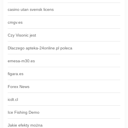
casino utan svensk licens
cmgv.es
Czy Visonic jest
Dlaczego apteka-24online.pl poleca
emesa-m30.es
figara.es
Forex News
icdt.cl
Ice Fishing Demo
Jakie efekty można