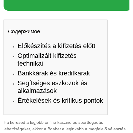
Содержимое
Előkészítés a kifizetés előtt
Optimalizált kifizetés
technikai
Bankkárak és kreditkárak
Segítséges eszközök és
alkalmazások
Értékelések és kritikus pontok
Ha keresed a legjobb online kaszinó és sportfogadás
lehetőségeket, akkor a Boabet a leginkább a megfelelő választás.