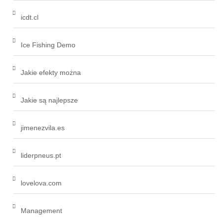
icdt.cl
Ice Fishing Demo
Jakie efekty można
Jakie są najlepsze
jimenezvila.es
liderpneus.pt
lovelova.com
Management