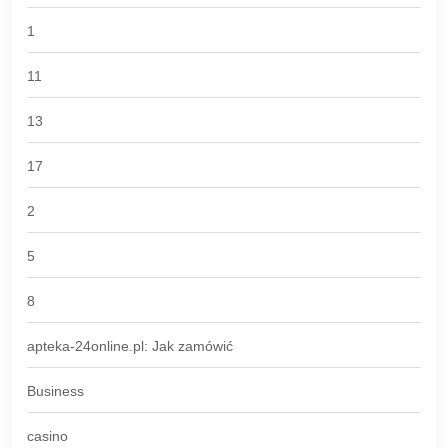
1
11
13
17
2
5
8
apteka-24online.pl: Jak zamówić
Business
casino