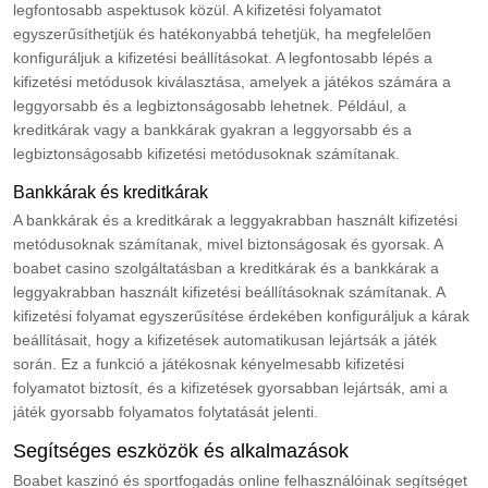
legfontosabb aspektusok közül. A kifizetési folyamatot
egyszerűsíthetjük és hatékonyabbá tehetjük, ha megfelelően
konfiguráljuk a kifizetési beállításokat. A legfontosabb lépés a
kifizetési metódusok kiválasztása, amelyek a játékos számára a
leggyorsabb és a legbiztonságosabb lehetnek. Például, a
kreditkárak vagy a bankkárak gyakran a leggyorsabb és a
legbiztonságosabb kifizetési metódusoknak számítanak.
Bankkárak és kreditkárak
A bankkárak és a kreditkárak a leggyakrabban használt kifizetési
metódusoknak számítanak, mivel biztonságosak és gyorsak. A
boabet casino szolgáltatásban a kreditkárak és a bankkárak a
leggyakrabban használt kifizetési beállításoknak számítanak. A
kifizetési folyamat egyszerűsítése érdekében konfiguráljuk a kárak
beállításait, hogy a kifizetések automatikusan lejártsák a játék
során. Ez a funkció a játékosnak kényelmesabb kifizetési
folyamatot biztosít, és a kifizetések gyorsabban lejártsák, ami a
játék gyorsabb folyamatos folytatását jelenti.
Segítséges eszközök és alkalmazások
Boabet kaszinó és sportfogadás online felhasználóinak segítséget