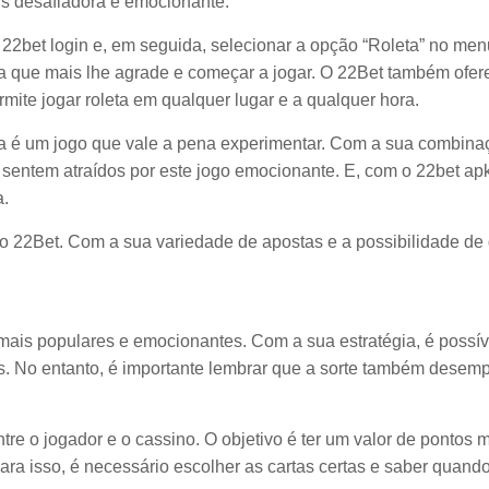
ais desafiadora e emocionante.
o 22bet login e, em seguida, selecionar a opção “Roleta” no me
eta que mais lhe agrade e começar a jogar. O 22Bet também ofe
mite jogar roleta em qualquer lugar e a qualquer hora.
eta é um jogo que vale a pena experimentar. Com a sua combina
se sentem atraídos por este jogo emocionante. E, com o 22bet apk
a.
no 22Bet. Com a sua variedade de apostas e a possibilidade de
 mais populares e emocionantes. Com a sua estratégia, é possív
s. No entanto, é importante lembrar que a sorte também dese
re o jogador e o cassino. O objetivo é ter um valor de pontos 
ra isso, é necessário escolher as cartas certas e saber quando