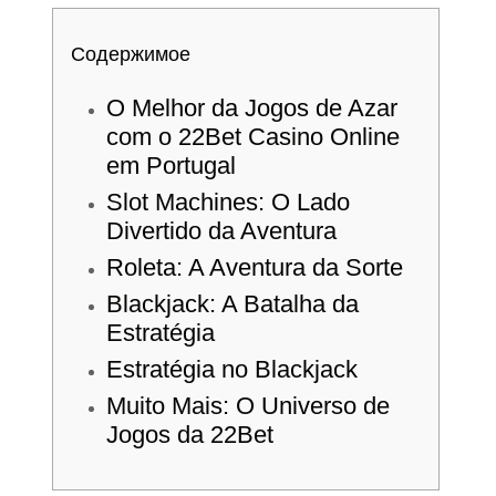
Содержимое
O Melhor da Jogos de Azar
com o 22Bet Casino Online
em Portugal
Slot Machines: O Lado
Divertido da Aventura
Roleta: A Aventura da Sorte
Blackjack: A Batalha da
Estratégia
Estratégia no Blackjack
Muito Mais: O Universo de
Jogos da 22Bet