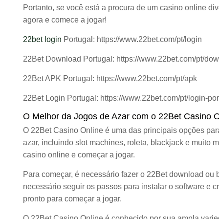
Portanto, se você está a procura de um casino online div
agora e comece a jogar!
22bet login
Portugal: https://www.22bet.com/pt/login
22Bet Download Portugal: https://www.22bet.com/pt/do
22Bet APK Portugal: https://www.22bet.com/pt/apk
22Bet Login Portugal: https://www.22bet.com/pt/login-por
O Melhor da Jogos de Azar com o 22Bet Casino O
O 22Bet Casino Online é uma das principais opções par
azar, incluindo slot machines, roleta, blackjack e muito
casino online e começar a jogar.
Para começar, é necessário fazer o 22Bet download ou 
necessário seguir os passos para instalar o software e c
pronto para começar a jogar.
O 22Bet Casino Online é conhecido por sua ampla variedad