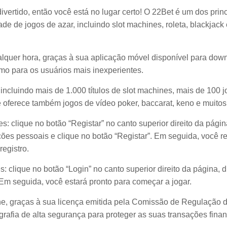
ivertido, então você está no lugar certo! O 22Bet é um dos prin
 de jogos de azar, incluindo slot machines, roleta, blackjack 
lquer hora, graças à sua aplicação móvel disponível para dow
esmo para os usuários mais inexperientes.
ncluindo mais de 1.000 títulos de slot machines, mais de 100 
te oferece também jogos de vídeo poker, baccarat, keno e muitos
s: clique no botão “Registar” no canto superior direito da págin
ções pessoais e clique no botão “Registar”. Em seguida, você r
egistro.
: clique no botão “Login” no canto superior direito da página, d
Em seguida, você estará pronto para começar a jogar.
ine, graças à sua licença emitida pela Comissão de Regulação 
ografia de alta segurança para proteger as suas transações finan