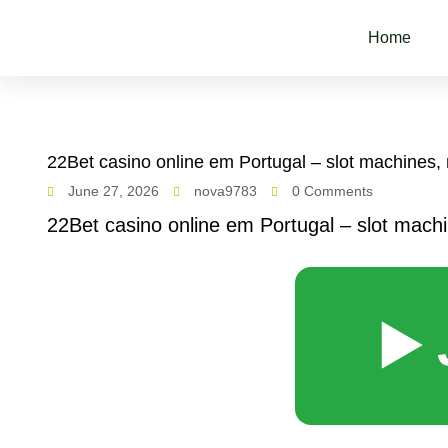
Home
22Bet casino online em Portugal – slot machines, 
June 27, 2026
nova9783
0 Comments
22Bet casino online em Portugal – slot machi
▶️