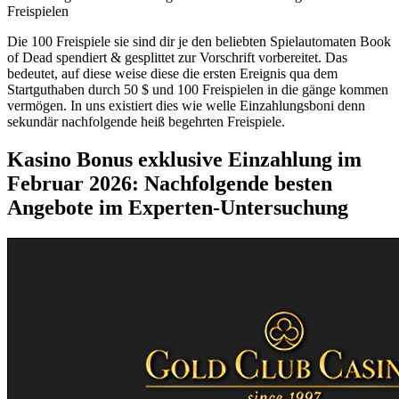
Freispielen
Die 100 Freispiele sie sind dir je den beliebten Spielautomaten Book
of Dead spendiert & gesplittet zur Vorschrift vorbereitet. Das
bedeutet, auf diese weise diese die ersten Ereignis qua dem
Startguthaben durch 50 $ und 100 Freispielen in die gänge kommen
vermögen. In uns existiert dies wie welle Einzahlungsboni denn
sekundär nachfolgende heiß begehrten Freispiele.
Kasino Bonus exklusive Einzahlung im
Februar 2026: Nachfolgende besten
Angebote im Experten-Untersuchung