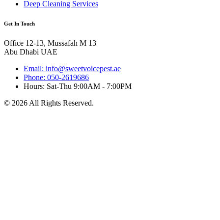
Deep Cleaning Services
Get In Touch
Office 12-13, Mussafah M 13
Abu Dhabi UAE
Email: info@sweetvoicepest.ae
Phone: 050-2619686
Hours: Sat-Thu 9:00AM - 7:00PM
© 2026 All Rights Reserved.