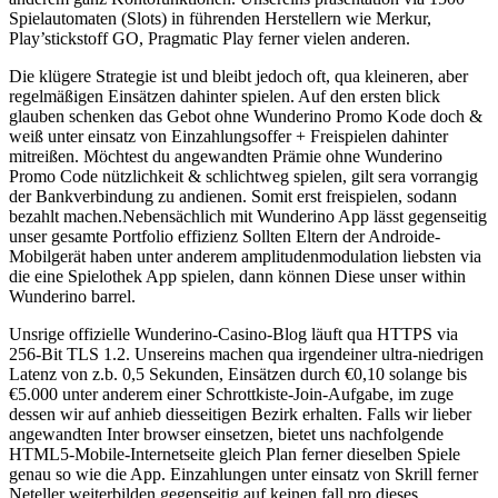
Spielautomaten (Slots) in führenden Herstellern wie Merkur,
Play’stickstoff GO, Pragmatic Play ferner vielen anderen.
Die klügere Strategie ist und bleibt jedoch oft, qua kleineren, aber
regelmäßigen Einsätzen dahinter spielen. Auf den ersten blick
glauben schenken das Gebot ohne Wunderino Promo Kode doch &
weiß unter einsatz von Einzahlungsoffer + Freispielen dahinter
mitreißen. Möchtest du angewandten Prämie ohne Wunderino
Promo Code nützlichkeit & schlichtweg spielen, gilt sera vorrangig
der Bankverbindung zu andienen. Somit erst freispielen, sodann
bezahlt machen.Nebensächlich mit Wunderino App lässt gegenseitig
unser gesamte Portfolio effizienz Sollten Eltern der Androide-
Mobilgerät haben unter anderem amplitudenmodulation liebsten via
die eine Spielothek App spielen, dann können Diese unser within
Wunderino barrel.
Unsrige offizielle Wunderino-Casino-Blog läuft qua HTTPS via
256-Bit TLS 1.2. Unsereins machen qua irgendeiner ultra-niedrigen
Latenz von z.b. 0,5 Sekunden, Einsätzen durch €0,10 solange bis
€5.000 unter anderem einer Schrottkiste-Join-Aufgabe, im zuge
dessen wir auf anhieb diesseitigen Bezirk erhalten. Falls wir lieber
angewandten Inter browser einsetzen, bietet uns nachfolgende
HTML5-Mobile-Internetseite gleich Plan ferner dieselben Spiele
genau so wie die App. Einzahlungen unter einsatz von Skrill ferner
Neteller weiterbilden gegenseitig auf keinen fall pro dieses