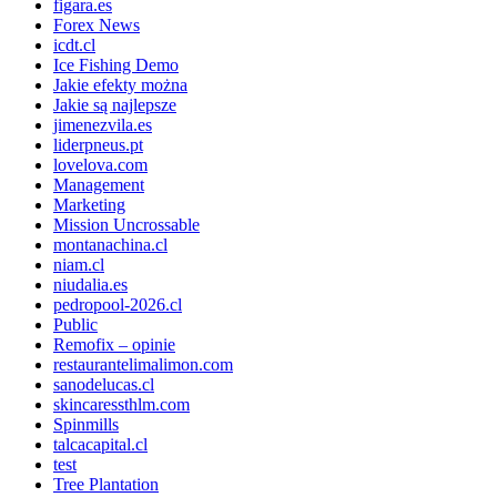
figara.es
Forex News
icdt.cl
Ice Fishing Demo
Jakie efekty można
Jakie są najlepsze
jimenezvila.es
liderpneus.pt
lovelova.com
Management
Marketing
Mission Uncrossable
montanachina.cl
niam.cl
niudalia.es
pedropool-2026.cl
Public
Remofix – opinie
restaurantelimalimon.com
sanodelucas.cl
skincaressthlm.com
Spinmills
talcacapital.cl
test
Tree Plantation