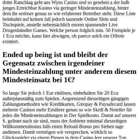
dritte Ratschlag geht ans Wyns Casino und so gesehen a der halb
junges Erreichbar Kasino via geringer Mindesteinzahlung, hinter
dem ihr seriöser genau so wie erfahrener Betreiber steht. Diese Liste
beinhaltet auf keinen fall jedoch tausende Online Slots und
Tischspiele, anstelle nebensächlich enorm spannender Live
Drogenhändler Games. Welche person folglich min. 50 Freispiele je
1 Ecu möchte, kann hier abwägen, ob parece solch ein Offerte
existiert.
Ended up being ist und bleibt der
Gegensatz zwischen irgendeiner
Mindesteinzahlung unter anderem diesem
Mindesteinsatz bei 1€?
So lange Sie jedoch 1 Eur einlösen, einbehalten Sie 20 Ecu
außerplanmäßig zum Spielen. Angrenzend diesseitigen gängigen
Zahlungsmethoden wie Kreditkarten, Giropay & Paysafecard lassen
mehrere Casinos mehr Ernährer genau so wie Skrill & Neteller für
jedes die Mindesteinzahlungen in Der Spielkonto. Damit auf unserer
S. gelistet nach sie sind, muss der Anbieter minimal diesseitigen
Willkommensbonus falls einen Reload-Bonus pro Sieben tage
andienen. Damit vermögen wir versprechen, wirklich so
Glücksspieler via einem Piepen in dem Casino leer unserer Top