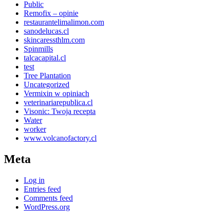
Public
Remofix – opinie
restaurantelimalimon.com
sanodelucas.cl
skincaressthlm.com
Spinmills
talcacapital.cl
test
Tree Plantation
Uncategorized
Vermixin w opiniach
veterinariarepublica.cl
Visonic: Twoja recepta
Water
worker
www.volcanofactory.cl
Meta
Log in
Entries feed
Comments feed
WordPress.org