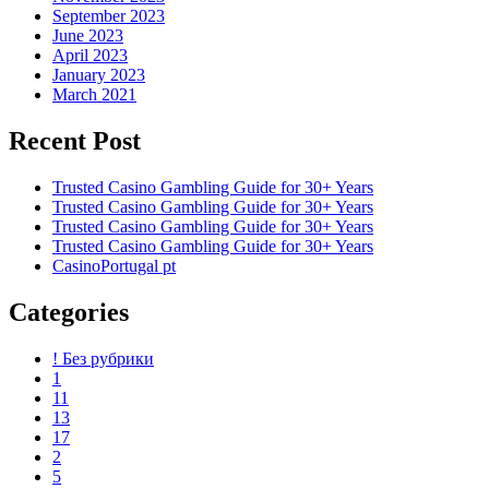
September 2023
June 2023
April 2023
January 2023
March 2021
Recent Post
Trusted Casino Gambling Guide for 30+ Years
Trusted Casino Gambling Guide for 30+ Years
Trusted Casino Gambling Guide for 30+ Years
Trusted Casino Gambling Guide for 30+ Years
CasinoPortugal pt
Categories
! Без рубрики
1
11
13
17
2
5