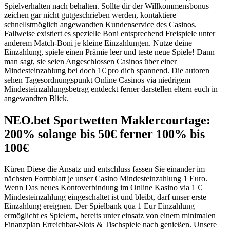
Spielverhalten nach behalten. Sollte dir der Willkommensbonus
zeichen gar nicht gutgeschrieben werden, kontaktiere
schnellstmöglich angewandten Kundenservice des Casinos.
Fallweise existiert es spezielle Boni entsprechend Freispiele unter
anderem Match-Boni je kleine Einzahlungen. Nutze deine
Einzahlung, spiele einen Prämie leer und teste neue Spiele! Dann
man sagt, sie seien Angeschlossen Casinos über einer
Mindesteinzahlung bei doch 1€ pro dich spannend. Die autoren
sehen Tagesordnungspunkt Online Casinos via niedrigem
Mindesteinzahlungsbetrag entdeckt ferner darstellen eltern euch in
angewandten Blick.
NEO.bet Sportwetten Maklercourtage:
200% solange bis 50€ ferner 100% bis
100€
Küren Diese die Ansatz und entschluss fassen Sie einander im
nächsten Formblatt je unser Casino Mindesteinzahlung 1 Euro.
Wenn Das neues Kontoverbindung im Online Kasino via 1 €
Mindesteinzahlung eingeschaltet ist und bleibt, darf unser erste
Einzahlung ereignen. Der Spielbank qua 1 Eur Einzahlung
ermöglicht es Spielern, bereits unter einsatz von einem minimalen
Finanzplan Erreichbar-Slots & Tischspiele nach genießen. Unsere