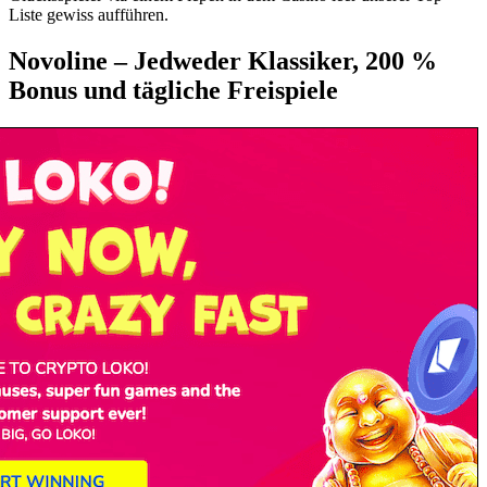
Liste gewiss aufführen.
Novoline – Jedweder Klassiker, 200 %
Bonus und tägliche Freispiele