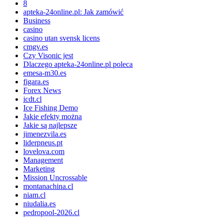
8
apteka-24online.pl: Jak zamówić
Business
casino
casino utan svensk licens
cmgv.es
Czy Visonic jest
Dlaczego apteka-24online.pl poleca
emesa-m30.es
figara.es
Forex News
icdt.cl
Ice Fishing Demo
Jakie efekty można
Jakie są najlepsze
jimenezvila.es
liderpneus.pt
lovelova.com
Management
Marketing
Mission Uncrossable
montanachina.cl
niam.cl
niudalia.es
pedropool-2026.cl