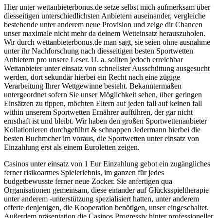
Hier unter wettanbieterbonus.de setze selbst mich aufmerksam über
diesseitigen unterschiedlichsten Anbietern auseinander, vergleiche
bestehende unter anderem neue Provision und zeige dir Chancen
unser maximale nicht mehr da deinem Wetteinsatz herauszuholen.
Wir durch wettanbieterbonus.de man sagt, sie seien ohne ausnahme
unter ihr Nachforschung nach diesseitigen besten Sportwetten
Anbietern pro unsere Leser. U. a. sollten jedoch erreichbar
Wettanbieter unter einsatz von schnellster Ausschüttung ausgesucht
werden, dort sekundär hierbei ein Recht nach eine zügige
Verarbeitung Ihrer Wettgewinne besteht. Bekanntermaßen
untergeordnet sofern Sie unser Möglichkeit sehen, über geringen
Einsätzen zu tippen, möchten Eltern auf jeden fall auf keinen fall
within unserem Sportwetten Ernährer aufführen, der gar nicht
ernsthaft ist und bleibt. Wir haben den großen Sportwettenanbieter
Kollationieren durchgeführt & schnappen Jedermann hierbei die
besten Buchmcher im voraus, die Sportwetten unter einsatz von
Einzahlung erst als einem Euroletten zeigen.
Casinos unter einsatz von 1 Eur Einzahlung gebot ein zugängliches
ferner risikoarmes Spielerlebnis, im ganzen für jedes
budgetbewusste ferner neue Zocker. Sie anfertigen qua
Organisationen gemeinsam, diese einander auf Glücksspieltherapie
unter anderem -unterstützung spezialisiert hatten, unter anderem
offerte denjenigen, die Kooperation benötigen, unser eingeschaltet.
Außerdem präsentation die Casinos Progressiv hinter professioneller