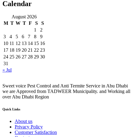
Calendar
August 2026
M
T
W
T
F
S
S
1
2
3
4
5
6
7
8
9
10
11
12
13
14
15
16
17
18
19
20
21
22
23
24
25
26
27
28
29
30
31
« Jul
Sweet voice Pest Control and Anti Termite Service in Abu Dhabi
we are Approved from TADWEER Municipality. and Working all
over Abu Dhabi Region
Quick Links
About us
Privacy Policy
Customer Satisfaction