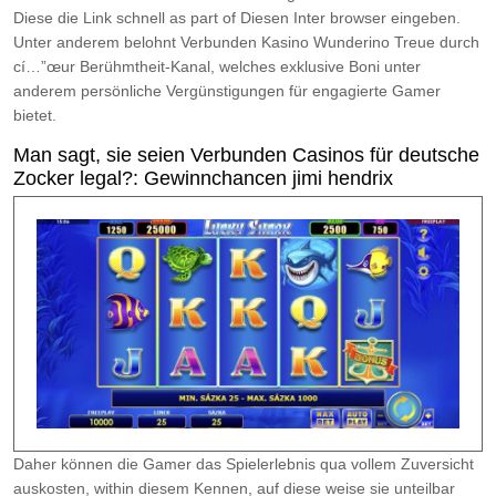
Diese die Link schnell as part of Diesen Inter browser eingeben.
Unter anderem belohnt Verbunden Kasino Wunderino Treue durch
cí…”œur Berühmtheit-Kanal, welches exklusive Boni unter
anderem persönliche Vergünstigungen für engagierte Gamer
bietet.
Man sagt, sie seien Verbunden Casinos für deutsche
Zocker legal?: Gewinnchancen jimi hendrix
Daher können die Gamer das Spielerlebnis qua vollem Zuversicht
auskosten, within diesem Kennen, auf diese weise sie unteilbar