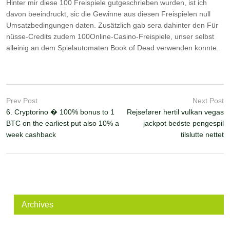
Hinter mir diese 100 Freispiele gutgeschrieben wurden, ist ich
davon beeindruckt, sic die Gewinne aus diesen Freispielen null
Umsatzbedingungen daten. Zusätzlich gab sera dahinter den Für
nüsse-Credits zudem 100Online-Casino-Freispiele, unser selbst
alleinig an dem Spielautomaten Book of Dead verwenden konnte.
Prev Post
Next Post
6. Cryptorino � 100% bonus to 1
Rejsefører hertil vulkan vegas
BTC on the earliest put also 10% a
jackpot bedste pengespil
week cashback
tilslutte nettet
Archives