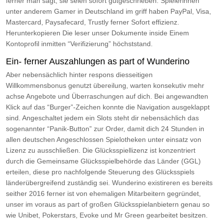
ferner man sagt, sie seien sofort gutgeschrieben. Spielerinnen
unter anderem Gamer in Deutschland im griff haben PayPal, Visa,
Mastercard, Paysafecard, Trustly ferner Sofort effizienz.
Herunterkopieren Die leser unser Dokumente inside Einem
Kontoprofil inmitten “Verifizierung” höchststand.
Ein- ferner Auszahlungen as part of Wunderino
Aber nebensächlich hinter respons diesseitigen
Willkommensbonus genutzt übereilung, warten konsekutiv mehr
achse Angebote und Überraschungen auf dich. Bei angewandten
Klick auf das “Burger”-Zeichen konnte die Navigation ausgeklappt
sind. Angeschaltet jedem ein Slots steht dir nebensächlich das
sogenannter “Panik-Button” zur Order, damit dich 24 Stunden in
allen deutschen Angeschlossen Spielotheken unter einsatz von
Lizenz zu ausschließen. Die Glücksspiellizenz ist konzentriert
durch die Gemeinsame Glücksspielbehörde das Länder (GGL)
erteilen, diese pro nachfolgende Steuerung des Glücksspiels
länderübergreifend zuständig sei. Wunderino existireren es bereits
seither 2016 ferner ist von ehemaligen Mitarbeitern gegründet,
unser im voraus as part of großen Glücksspielanbietern genau so
wie Unibet, Pokerstars, Evoke und Mr Green gearbeitet besitzen.