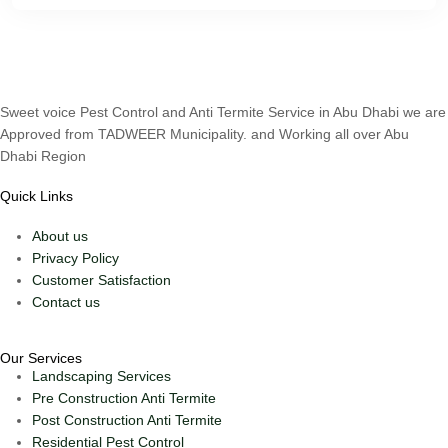
Sweet voice Pest Control and Anti Termite Service in Abu Dhabi we are
Approved from TADWEER Municipality. and Working all over Abu
Dhabi Region
Quick Links
About us
Privacy Policy
Customer Satisfaction
Contact us
Our Services
Landscaping Services
Pre Construction Anti Termite
Post Construction Anti Termite
Residential Pest Control