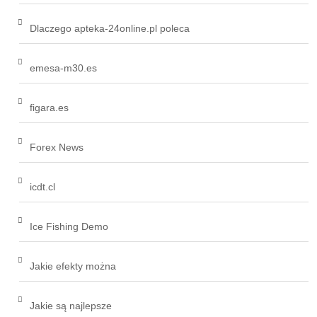
Dlaczego apteka-24online.pl poleca
emesa-m30.es
figara.es
Forex News
icdt.cl
Ice Fishing Demo
Jakie efekty można
Jakie są najlepsze