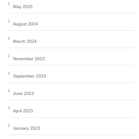
May 2025
August 2024
March 2024
November 2023
September 2023
June 2023
April 2023
January 2023