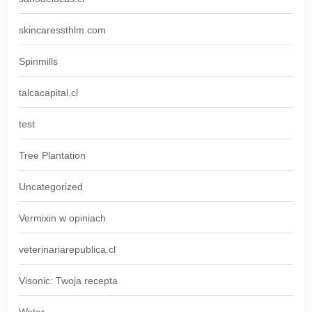
skincaressthlm.com
Spinmills
talcacapital.cl
test
Tree Plantation
Uncategorized
Vermixin w opiniach
veterinariarepublica.cl
Visonic: Twoja recepta