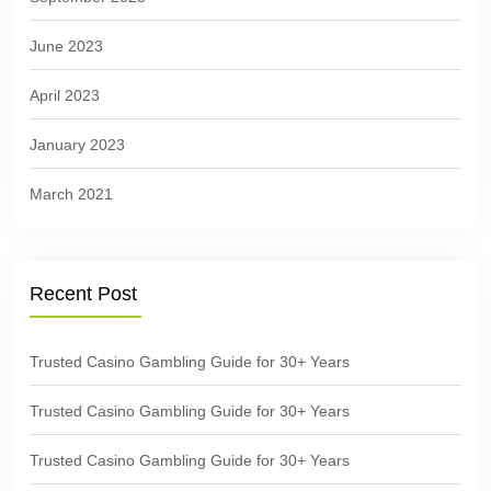
June 2023
April 2023
January 2023
March 2021
Recent Post
Trusted Casino Gambling Guide for 30+ Years
Trusted Casino Gambling Guide for 30+ Years
Trusted Casino Gambling Guide for 30+ Years