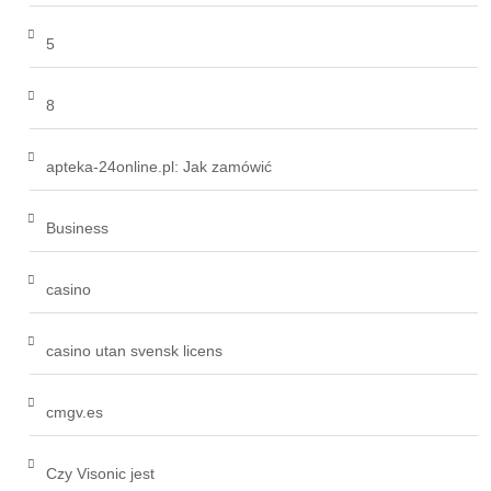
5
8
apteka-24online.pl: Jak zamówić
Business
casino
casino utan svensk licens
cmgv.es
Czy Visonic jest