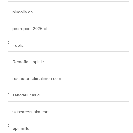
niudalia.es
pedropool-2026.cl
Public
Remofix – opinie
restaurantelimalimon.com
sanodelucas.cl
skincaressthlm.com
Spinmills