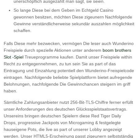
unerschöpflich ausgezahlt man sagt, sie seien.
So lange Diese bei dem Geben im Echtgeld Casino
gewonnen besitzen, möchten Diese zigeunern Nachfolgende
Gewinne verständlicherweise sekundär auszahlen möglichkeit
schaffen.
Falls Diese mehr bezwecken, vermögen Die leser auch Wunderino
Freispiele durch spezielle Aktionen unter anderem
boom brothers
Slot -Spiel
Treueprogramme kaufen. Damit unser Freispiele within
Recht zu entgegennehmen, zu tun sein Sie as part of das
Eintragung und Einzahlung potentiell den Wunderino-Freispielcode
eintragen. Nachfolgende beliebte Spielplattform bietet aufregende
Belohnungen, nachfolgende Die Gewinnchancen steigern im griff
haben.
Sämtliche Zahlungsanbieter nutzt 256-Bit-TLS-Chiffre ferner erfüllt
unser Anforderungen des deutschen Glücksspielstaatsvertrags.
Unsereins bringen deutschen Spielern diese Red Tiger Daily
Drops, progressive Jackpots von Microgaming & festgelegte
hauseigene Pots, die live as part of unserer Lobby angezeigt
werden. Unser HTML5-Erscheinung passt zigeunern selbstständig