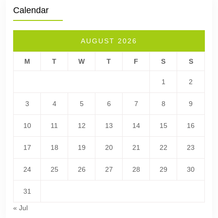
Calendar
AUGUST 2026
M
T
W
T
F
S
S
1
2
3
4
5
6
7
8
9
10
11
12
13
14
15
16
17
18
19
20
21
22
23
24
25
26
27
28
29
30
31
« Jul