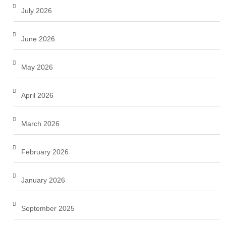
July 2026
June 2026
May 2026
April 2026
March 2026
February 2026
January 2026
September 2025