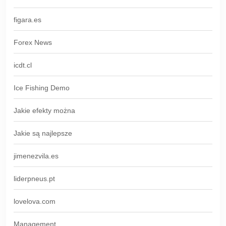
figara.es
Forex News
icdt.cl
Ice Fishing Demo
Jakie efekty można
Jakie są najlepsze
jimenezvila.es
liderpneus.pt
lovelova.com
Management