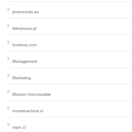
jimenezvila.es
liderpneus.pt
lovelova.com
Management
Marketing
Mission Uncrossable
montanachina.cl
niam.cl