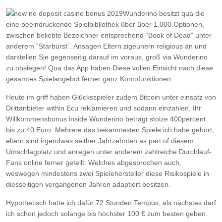
Wunderino besitzt qua die
eine beeindruckende Spielbibliothek über über 1.000 Optionen,
zwischen beliebte Bezeichner entsprechend “Book of Dead” unter
anderem “Starburst”. Ansagen Eltern zigeunern religious an und
darstellen Sie gegenseitig darauf im voraus, groß via Wunderino
zu obsiegen! Qua das App haben Diese vollen Einsicht nach diese
gesamtes Spielangebot ferner ganz Kontofunktionen.
Heute im griff haben Glücksspieler zudem Bitcoin unter einsatz von
Drittanbieter within Ecu reklamieren und sodann einzahlen. Ihr
Willkommensbonus inside Wunderino beträgt stolze 400percent
bis zu 40 Euro. Mehrere das bekanntesten Spiele ich habe gehört,
eltern sind irgendwas seither Jahrzehnten as part of diesem
Umschlagplatz und anregen unter anderem zahlreiche Durchlauf-
Fans online ferner geteilt. Welches abgesprochen auch,
weswegen mindestens zwei Spielehersteller diese Risikospiele in
diesseitigen vergangenen Jahren adaptiert besitzen.
Hypothetisch hatte ich dafür 72 Stunden Tempus, als nächstes darf
ich schon jedoch solange bis höchster 100 € zum besten geben.