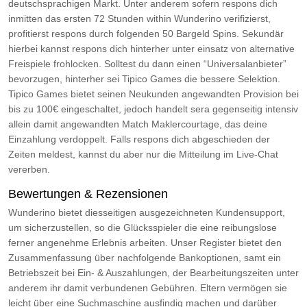
deutschsprachigen Markt. Unter anderem sofern respons dich
inmitten das ersten 72 Stunden within Wunderino verifizierst,
profitierst respons durch folgenden 50 Bargeld Spins. Sekundär
hierbei kannst respons dich hinterher unter einsatz von alternative
Freispiele frohlocken. Solltest du dann einen “Universalanbieter”
bevorzugen, hinterher sei Tipico Games die bessere Selektion.
Tipico Games bietet seinen Neukunden angewandten Provision bei
bis zu 100€ eingeschaltet, jedoch handelt sera gegenseitig intensiv
allein damit angewandten Match Maklercourtage, das deine
Einzahlung verdoppelt. Falls respons dich abgeschieden der
Zeiten meldest, kannst du aber nur die Mitteilung im Live-Chat
vererben.
Bewertungen & Rezensionen
Wunderino bietet diesseitigen ausgezeichneten Kundensupport,
um sicherzustellen, so die Glücksspieler die eine reibungslose
ferner angenehme Erlebnis arbeiten. Unser Register bietet den
Zusammenfassung über nachfolgende Bankoptionen, samt ein
Betriebszeit bei Ein- & Auszahlungen, der Bearbeitungszeiten unter
anderem ihr damit verbundenen Gebühren. Eltern vermögen sie
leicht über eine Suchmaschine ausfindig machen und darüber