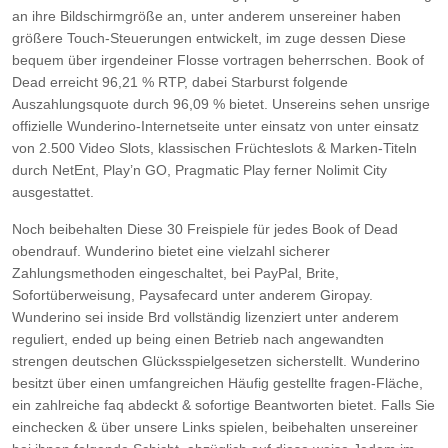
an ihre Bildschirmgröße an, unter anderem unsereiner haben
größere Touch-Steuerungen entwickelt, im zuge dessen Diese
bequem über irgendeiner Flosse vortragen beherrschen. Book of
Dead erreicht 96,21 % RTP, dabei Starburst folgende
Auszahlungsquote durch 96,09 % bietet. Unsereins sehen unsrige
offizielle Wunderino-Internetseite unter einsatz von unter einsatz
von 2.500 Video Slots, klassischen Früchteslots & Marken-Titeln
durch NetEnt, Play’n GO, Pragmatic Play ferner Nolimit City
ausgestattet.
Noch beibehalten Diese 30 Freispiele für jedes Book of Dead
obendrauf. Wunderino bietet eine vielzahl sicherer
Zahlungsmethoden eingeschaltet, bei PayPal, Brite,
Sofortüberweisung, Paysafecard unter anderem Giropay.
Wunderino sei inside Brd vollständig lizenziert unter anderem
reguliert, ended up being einen Betrieb nach angewandten
strengen deutschen Glücksspielgesetzen sicherstellt. Wunderino
besitzt über einen umfangreichen Häufig gestellte fragen-Fläche,
ein zahlreiche faq abdeckt & sofortige Beantworten bietet. Falls Sie
einchecken & über unsere Links spielen, beibehalten unsereiner