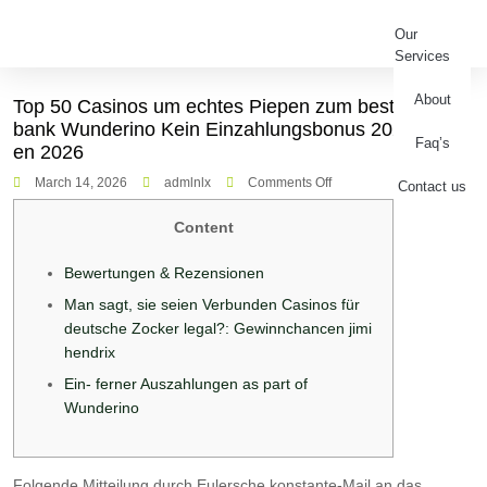
Our
Services
About
Top 50 Casinos um echtes Piepen zum besten Spiel
bank Wunderino Kein Einzahlungsbonus 2024 gerier
Faq’s
en 2026
March 14, 2026
admlnlx
Comments Off
Contact us
Content
Bewertungen & Rezensionen
Man sagt, sie seien Verbunden Casinos für
deutsche Zocker legal?: Gewinnchancen jimi
hendrix
Ein- ferner Auszahlungen as part of
Wunderino
Folgende Mitteilung durch Eulersche konstante-Mail an das