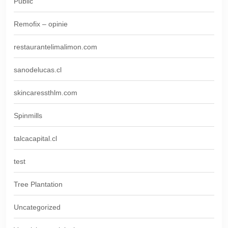
Public
Remofix – opinie
restaurantelimalimon.com
sanodelucas.cl
skincaressthlm.com
Spinmills
talcacapital.cl
test
Tree Plantation
Uncategorized