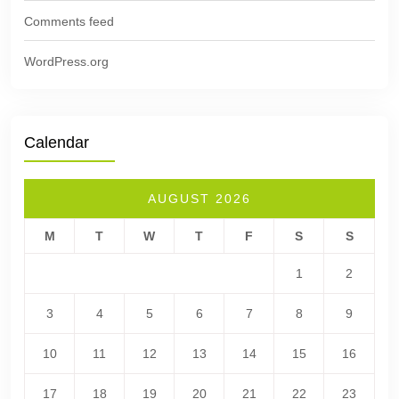
Comments feed
WordPress.org
Calendar
AUGUST 2026
M
T
W
T
F
S
S
1
2
3
4
5
6
7
8
9
10
11
12
13
14
15
16
17
18
19
20
21
22
23