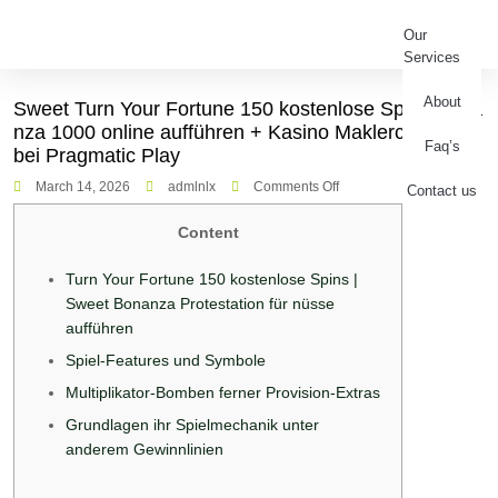
Our
Services
About
Sweet Turn Your Fortune 150 kostenlose Spins Bona
nza 1000 online aufführen + Kasino Maklercourtage
Faq’s
bei Pragmatic Play
March 14, 2026
admlnlx
Comments Off
Contact us
Content
Turn Your Fortune 150 kostenlose Spins |
Sweet Bonanza Protestation für nüsse
aufführen
Spiel-Features und Symbole
Multiplikator-Bomben ferner Provision-Extras
Grundlagen ihr Spielmechanik unter
anderem Gewinnlinien