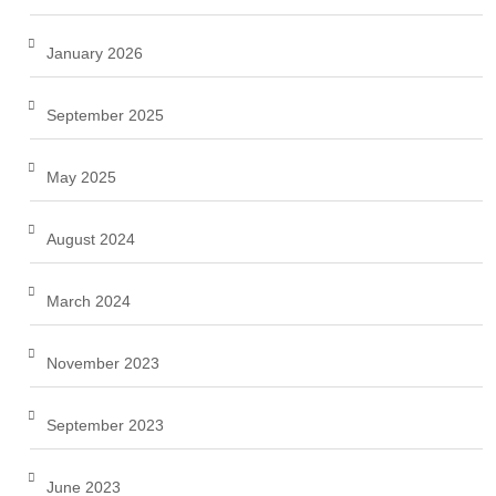
January 2026
September 2025
May 2025
August 2024
March 2024
November 2023
September 2023
June 2023