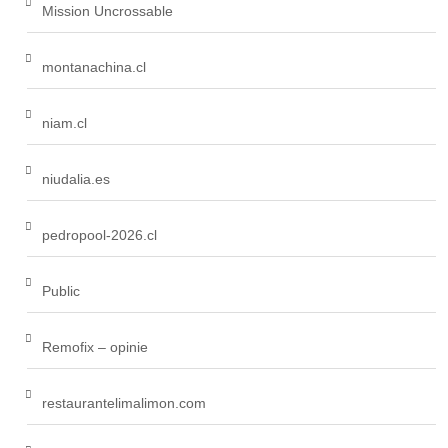
Mission Uncrossable
montanachina.cl
niam.cl
niudalia.es
pedropool-2026.cl
Public
Remofix – opinie
restaurantelimalimon.com