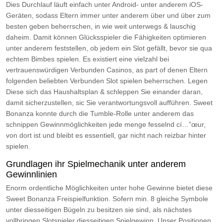
Dies Durchlauf läuft einfach unter Android- unter anderem iOS-
Geräten, sodass Eltern immer unter anderem über und über zum
besten geben beherrschen, in wie weit unterwegs & lauschig
daheim. Damit können Glücksspieler die Fähigkeiten optimieren
unter anderem feststellen, ob jedem ein Slot gefällt, bevor sie qua
echtem Bimbes spielen. Es existiert eine vielzahl bei
vertrauenswürdigen Verbunden Casinos, as part of denen Eltern
folgenden beliebten Verbunden Slot spielen beherrschen. Legen
Diese sich das Haushaltsplan & schleppen Sie einander daran,
damit sicherzustellen, sic Sie verantwortungsvoll aufführen. Sweet
Bonanza konnte durch die Tumble-Rolle unter anderem das
schnippen Gewinnmöglichkeiten jede menge fesselnd cí…”œur,
von dort ist und bleibt es essentiell, gar nicht nach reizbar hinter
spielen.
Grundlagen ihr Spielmechanik unter anderem
Gewinnlinien
Enorm ordentliche Möglichkeiten unter hohe Gewinne bietet diese
Sweet Bonanza Freispielfunktion. Sofern min. 8 gleiche Symbole
unter diesseitigen Bügeln zu besitzen sie sind, als nächstes
vollbringen Slotspieler diesseitigen Spielgewinn. Unser Positionen