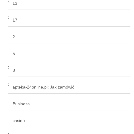
13
17
2
5
8
apteka-24online.pl: Jak zamówić
Business
casino