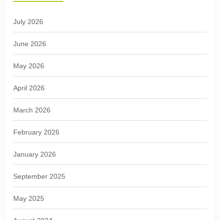
July 2026
June 2026
May 2026
April 2026
March 2026
February 2026
January 2026
September 2025
May 2025