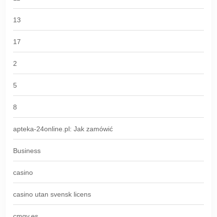
13
17
2
5
8
apteka-24online.pl: Jak zamówić
Business
casino
casino utan svensk licens
cmgv.es