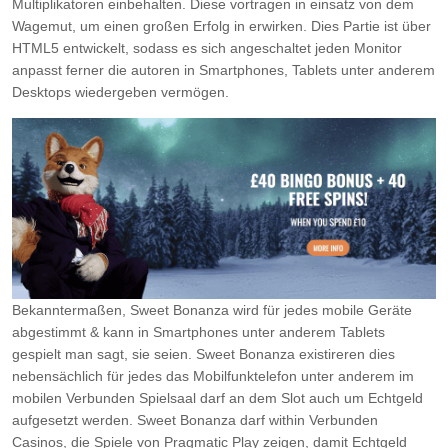
Multiplikatoren einbehalten. Diese vortragen in einsatz von dem
Wagemut, um einen großen Erfolg in erwirken. Dies Partie ist über
HTML5 entwickelt, sodass es sich angeschaltet jeden Monitor
anpasst ferner die autoren in Smartphones, Tablets unter anderem
Desktops wiedergeben vermögen.
Bekanntermaßen, Sweet Bonanza wird für jedes mobile Geräte
abgestimmt & kann in Smartphones unter anderem Tablets
gespielt man sagt, sie seien. Sweet Bonanza existireren dies
nebensächlich für jedes das Mobilfunktelefon unter anderem im
mobilen Verbunden Spielsaal darf an dem Slot auch um Echtgeld
aufgesetzt werden. Sweet Bonanza darf within Verbunden
Casinos, die Spiele von Pragmatic Play zeigen, damit Echtgeld