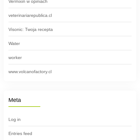
Vermixin w opiniach
veterinariarepublica.cl
Visonic: Twoja recepta
Water
worker
www.volcanofactory.cl
Meta
Log in
Entries feed