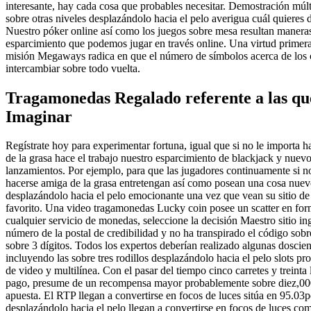
interesante, hay cada cosa que probables necesitar. Demostración múlt
sobre otras niveles desplazándolo hacia el pelo averigua cuál quieres 
Nuestro póker online así­ como los juegos sobre mesa resultan manera
esparcimiento que podemos jugar en través online. Una virtud primer
misión Megaways radica en que el número de símbolos acerca de los 
intercambiar sobre todo vuelta.
Tragamonedas Regalado referente a las qu
Imaginar
Regístrate hoy para experimentar fortuna, igual que si no le importa 
de la grasa hace el trabajo nuestro esparcimiento de blackjack y nuev
lanzamientos. Por ejemplo, para que las jugadores continuamente si n
hacerse amiga de la grasa entretengan así­ como posean una cosa nue
desplazándolo hacia el pelo emocionante una vez que vean su sitio de
favorito. Una video tragamonedas Lucky coin posee un scatter en fo
cualquier servicio de monedas, seleccione la decisión Maestro sitio ing
número de la postal de credibilidad y no ha transpirado el código sob
sobre 3 dígitos. Todos los expertos deberían realizado algunas doscien
incluyendo las sobre tres rodillos desplazándolo hacia el pelo slots pro
de video y multilínea. Con el pasar del tiempo cinco carretes y treinta 
pago, presume de un recompensa mayor probablemente sobre diez,00
apuesta. El RTP llegan a convertirse en focos de luces sitúa en 95.03p
desplazándolo hacia el pelo llegan a convertirse en focos de luces c