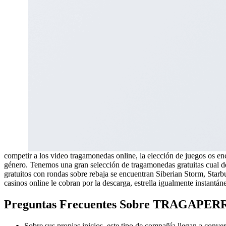
competir a los video tragamonedas online, la elección de juegos os e
género. Tenemos una gran selección de tragamonedas gratuitas cual d
gratuitos con rondas sobre rebaja se encuentran Siberian Storm, Starb
casinos online le cobran por la descarga, estrella igualmente instantáne
Preguntas Frecuentes Sobre TRAGAPER
Sobre sus propias inicios, este tipo de compañía llegan a convert