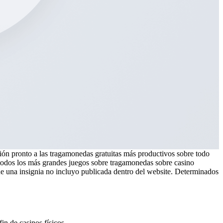
ión pronto a las tragamonedas gratuitas más productivos sobre todo
 todos los más grandes juegos sobre tragamonedas sobre casino
que una insignia no incluyo publicada dentro del website. Determinados
in de casinos físicos.