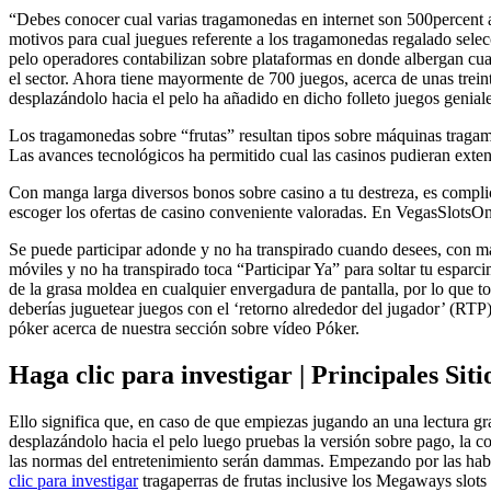
“Debes conocer cual varias tragamonedas en internet son 500percent a
motivos para cual juegues referente a los tragamonedas regalado selec
pelo operadores contabilizan sobre plataformas en donde albergan cualqu
el sector. Ahora tiene mayormente de 700 juegos, acerca de unas trei
desplazándolo hacia el pelo ha añadido en dicho folleto juegos genia
Los tragamonedas sobre “frutas” resultan tipos sobre máquinas tragamon
Las avances tecnológicos ha permitido cual las casinos pudieran extend
Con manga larga diversos bonos sobre casino a tu destreza, es complic
escoger los ofertas de casino conveniente valoradas. En VegasSlotsOnl
Se puede participar adonde y no ha transpirado cuando desees, con man
móviles y no ha transpirado toca “Participar Ya” para soltar tu esparc
de la grasa moldea en cualquier envergadura de pantalla, por lo que to
deberías juguetear juegos con el ‘retorno alrededor del jugador’ (RTP)
póker acerca de nuestra sección sobre vídeo Póker.
Haga clic para investigar | Principales Sit
Ello significa que, en caso de que empiezas jugando an una lectura gra
desplazándolo hacia el pelo luego pruebas la versión sobre pago, la 
las normas del entretenimiento serán dammas. Empezando por las hab
clic para investigar
tragaperras de frutas inclusive los Megaways slot