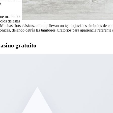
o
rme manera de
olos de estas
es. Muchas slots clásicas, ademí¡s llevan un tejido joviales símbolos de
nicas, dejando detrás las tambores giratorios para apariencia referente
casino gratuito