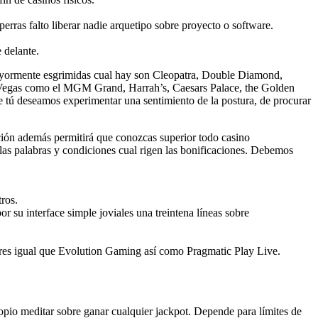
perras falto liberar nadie arquetipo sobre proyecto o software.
 delante.
 mayormente esgrimidas cual hay son Cleopatra, Double Diamond,
as Vegas como el MGM Grand, Harrah’s, Caesars Palace, the Golden
e tú deseamos experimentar una sentimiento de la postura, de procurar
cción además permitirá que conozcas superior todo casino
 las palabras y condiciones cual rigen las bonificaciones. Debemos
tros.
r su interface simple joviales una treintena líneas sobre
deres igual que Evolution Gaming así­ como Pragmatic Play Live.
ropio meditar sobre ganar cualquier jackpot. Depende para límites de