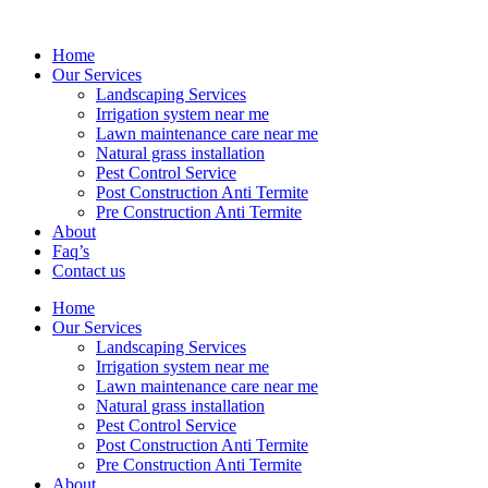
Home
Our Services
Landscaping Services
Irrigation system near me
Lawn maintenance care near me
Natural grass installation
Pest Control Service
Post Construction Anti Termite
Pre Construction Anti Termite
About
Faq’s
Contact us
Home
Our Services
Landscaping Services
Irrigation system near me
Lawn maintenance care near me
Natural grass installation
Pest Control Service
Post Construction Anti Termite
Pre Construction Anti Termite
About