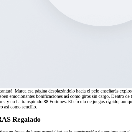
ncantará. Marca esa página desplazándolo hacia el pelo enseñarás explos
eben emocionantes bonificaciones así­ como giros sin cargo. Dentro de
urst y no ha transpirado 88 Fortunes. El círculo de juegos rí¡pido, aun
o así­ como sencillo.
RAS Regalado
irse en focos de luces especializó en la construcción de equipos con el f