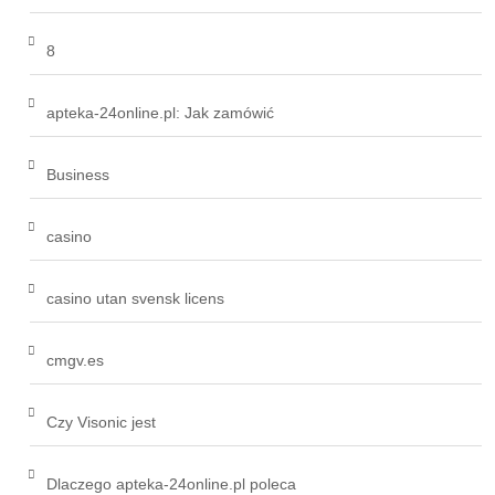
8
apteka-24online.pl: Jak zamówić
Business
casino
casino utan svensk licens
cmgv.es
Czy Visonic jest
Dlaczego apteka-24online.pl poleca