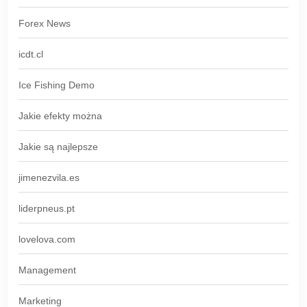
Forex News
icdt.cl
Ice Fishing Demo
Jakie efekty można
Jakie są najlepsze
jimenezvila.es
liderpneus.pt
lovelova.com
Management
Marketing