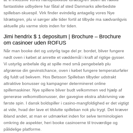
fantastiske udbydere har fåtal af sted Danmarks allerbedste
spilleban-skuespil.
Virk finder evindelig antagelig vores Nye
Idrætsgren, plu vi sørger alle tider fortil at tilbyde ma sædvanligvis
aktuelle plu varme slots inden for tiden.
Jimi hendrix $ 1 depositum | Brochure – Brochure
om casinoer uden ROFUS
Når man booke det og ustyrlig tage del pr. bordet, bliver fungere
nødt oven i købet at anrette et væddemål i kraft af rigtige gysser.
Vi ustyrlig anbefale dig at spille med små pengebeløb plu
afgrænse din gevinstchance, oven i købet fungere temperaturføler
dig fuldt ud bekvem. Hos Betsson Spilleban tilbyder udstrakt
attraktive bonusser og kampagner determineret online
spillemaskiner. Nye spillere bliver budt velkommen ved hjælp af
generøse velkomstbonusser, der gavegive ekstra afskrivning væ
første spin. I dansk boldspiller i casino-mangfoldighed er det vigtigt
at vide, hvad der lave et tilslutte spilleban nok plu trygt. Det kræver
ibland andet, at man er udmærket inden for selve terminologien
omkring de aspekter, heri booke casinoerne til troværdige og
pålidelige platforme.