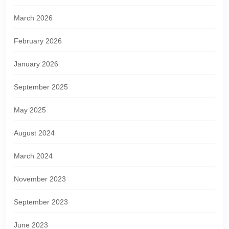
March 2026
February 2026
January 2026
September 2025
May 2025
August 2024
March 2024
November 2023
September 2023
June 2023