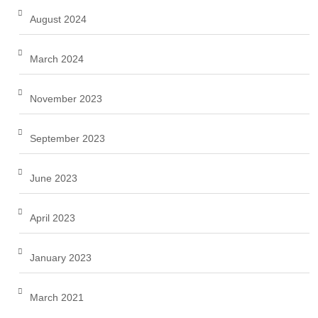
August 2024
March 2024
November 2023
September 2023
June 2023
April 2023
January 2023
March 2021