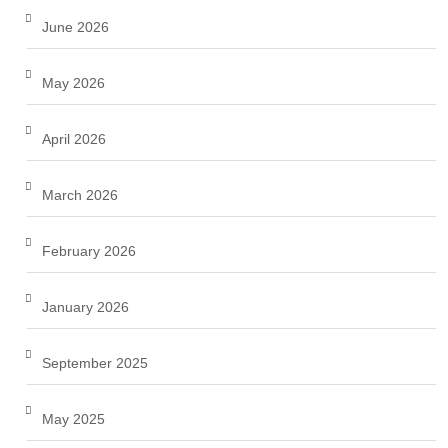
June 2026
May 2026
April 2026
March 2026
February 2026
January 2026
September 2025
May 2025