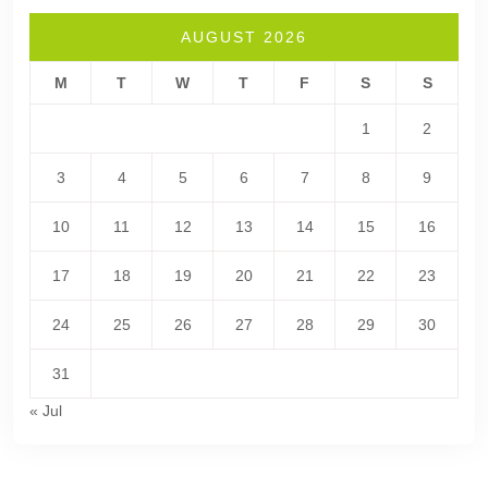
AUGUST 2026
M
T
W
T
F
S
S
1
2
3
4
5
6
7
8
9
10
11
12
13
14
15
16
17
18
19
20
21
22
23
24
25
26
27
28
29
30
31
« Jul