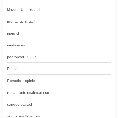
Mission Uncrossable
montanachina.cl
niam.cl
niudalia.es
pedropool-2026.cl
Public
Remofix – opinie
restaurantelimalimon.com
sanodelucas.cl
skincaressthlm.com