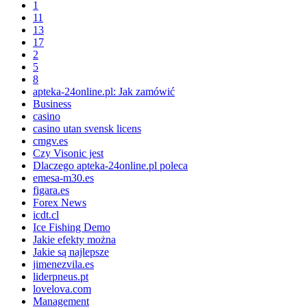
1
11
13
17
2
5
8
apteka-24online.pl: Jak zamówić
Business
casino
casino utan svensk licens
cmgv.es
Czy Visonic jest
Dlaczego apteka-24online.pl poleca
emesa-m30.es
figara.es
Forex News
icdt.cl
Ice Fishing Demo
Jakie efekty można
Jakie są najlepsze
jimenezvila.es
liderpneus.pt
lovelova.com
Management