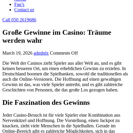
Faq’s
Contact us
Call 050 2619686
Große Gewinne im Casino: Träume
werden wahr
March 19, 2026
admlnlx
Comments Off
Die Welt der Casinos zieht Spieler aus aller Welt an, und es gibt
keinen besseren Ort, um einen erheblichen Gewinn zu erzielen. In
Deutschland boomen die Spielbanken, sowohl die traditionellen als
auch die Online-Versionen. Die Hoffnung auf einen gewaltigen
Gewinn ist das, was viele Spieler antreibt, und es gibt zahlreiche
Geschichten von Personen, die das große Los gezogen haben.
Die Faszination des Gewinns
Jeder Casino-Besuch ist für viele Spieler eine Kombination aus
Nervenkitzel und Hoffnung. Die Vorstellung, einen Jackpot zu
knacken, zieht viele Menschen in die Spielhallen. Gerade im
Online-Bereich gibt es zahlreiche Möglichkeiten, sich in das