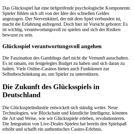
Das Glücksspiel hat eine tiefgreifende psychologische Komponente.
Spieler fühlen sich oft von der Idee des schnellen Geldes
angezogen. Der Nervenkitzel, der mit dem Spiel verbunden ist,
macht die Erfahrung aufregend. Doch hier ist Vorsicht geboten: Es
ist wichtig, verantwortungsvoll zu spielen und sich der Risiken
bewusst zu sein.
Glücksspiel verantwortungsvoll angehen
Die Faszination des Gamblings darf nicht die Vernunft ausschalten.
Es ist ratsam, ein festgelegtes Budget zu haben und sich daran zu
halten. Viele Online-Casinos bieten auch Funktionen zur
Selbstbeschränkung an, um Spieler zu unterstützen.
Die Zukunft des Glücksspiels in
Deutschland
Die Glücksspielindustrie entwickelt sich ständig weiter. Neue
Technologien, wie Blockchain und künstliche Intelligenz, könnten
die Art und Weise, wie wir Glücksspiele erleben, revolutionieren.
Die Integration von Live-Dealer-Spielen hat bereits den Spielspaß
erhöht und schafft ein authentisches Casino-Erlebnis.