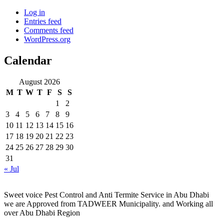
Log in
Entries feed
Comments feed
WordPress.org
Calendar
August 2026
M
T
W
T
F
S
S
1
2
3
4
5
6
7
8
9
10
11
12
13
14
15
16
17
18
19
20
21
22
23
24
25
26
27
28
29
30
31
« Jul
Sweet voice Pest Control and Anti Termite Service in Abu Dhabi
we are Approved from TADWEER Municipality. and Working all
over Abu Dhabi Region