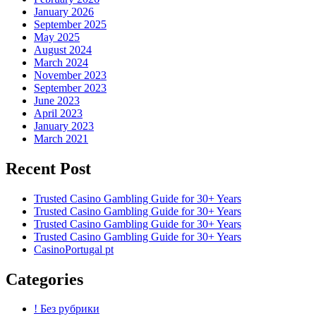
January 2026
September 2025
May 2025
August 2024
March 2024
November 2023
September 2023
June 2023
April 2023
January 2023
March 2021
Recent Post
Trusted Casino Gambling Guide for 30+ Years
Trusted Casino Gambling Guide for 30+ Years
Trusted Casino Gambling Guide for 30+ Years
Trusted Casino Gambling Guide for 30+ Years
CasinoPortugal pt
Categories
! Без рубрики