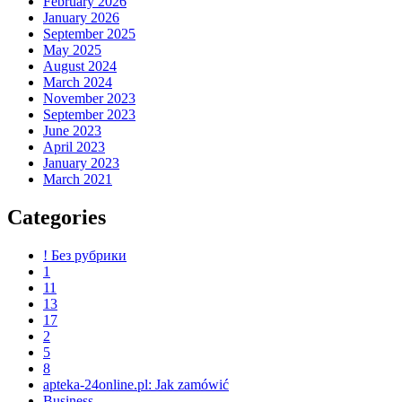
February 2026
January 2026
September 2025
May 2025
August 2024
March 2024
November 2023
September 2023
June 2023
April 2023
January 2023
March 2021
Categories
! Без рубрики
1
11
13
17
2
5
8
apteka-24online.pl: Jak zamówić
Business