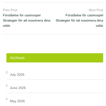
Prev Post
Next Post
Förståelse för casinospel
Förståelse för casinospel
Strategier för att maximera dina
Strategier för att maximera dina
odds
odds
Archives
July 2026
June 2026
May 2026