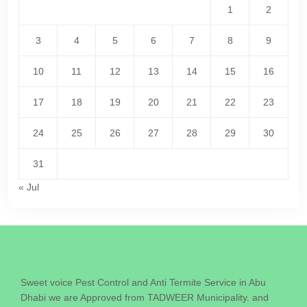
1
2
3
4
5
6
7
8
9
10
11
12
13
14
15
16
17
18
19
20
21
22
23
24
25
26
27
28
29
30
31
« Jul
Sweet voice Pest Control and Anti Termite Service in Abu
Dhabi we are Approved from TADWEER Municipality. and