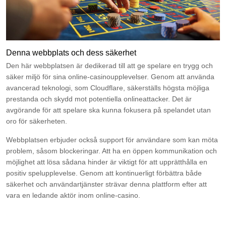
Denna webbplats och dess säkerhet
Den här webbplatsen är dedikerad till att ge spelare en trygg och
säker miljö för sina online-casinoupplevelser. Genom att använda
avancerad teknologi, som Cloudflare, säkerställs högsta möjliga
prestanda och skydd mot potentiella onlineattacker. Det är
avgörande för att spelare ska kunna fokusera på spelandet utan
oro för säkerheten.
Webbplatsen erbjuder också support för användare som kan möta
problem, såsom blockeringar. Att ha en öppen kommunikation och
möjlighet att lösa sådana hinder är viktigt för att upprätthålla en
positiv spelupplevelse. Genom att kontinuerligt förbättra både
säkerhet och användartjänster strävar denna plattform efter att
vara en ledande aktör inom online-casino.