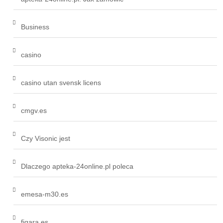
Business
casino
casino utan svensk licens
cmgv.es
Czy Visonic jest
Dlaczego apteka-24online.pl poleca
emesa-m30.es
figara.es