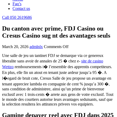
Faq’s
Contact us
Call 050 2619686
Du canton avec prime, FDJ Casino ou
Cresus Casino sug nt des avantages seuls
March 20, 2026
admlnlx
Comments Off
Une salle de jeu un tantinet FDJ se demarque via ce genereux
liberalite sans avoir de annales de 25 � chez e-
site de casino
Wettzo
remboursements i� l’ensemble des apprentis competiteurs.
En plus, elle fin un atout en tenant juste ardeur jusqu’a 95 �. A
l�egard de bruit cote, Cresus Salle de jeu propose un avantage en
tenant appreciee lambda en compagnie de cent % jusqu’a 300 �,
sans condition de administree, ainsi qu’un prime de bienvenue
exclusif avec 1 trois-cents � arrete aux gens de votre exclusif. Tout
le monde des courtiers autorise leurs avantages seduisants, sauf que
la selection resultera les attirances privees vos equipiers.
Gaming depayer reel avec FDJ dans 2025