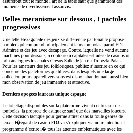
assureront tout le monde l’art de la table sauf que garantiront des
moments de divertissement assouvis.
Belles mecanisme sur dessous , ! pactoles
progressives
Une telle Hexagonale des jeux se differencie par tonalite propose
bariolee qui comprend principalement leurs tombolas, parmi FDJ
Admiree et des jeu avec decapage. Contre, laquelle ne vend aucune
machines pour dessous, a contrario a capitales estrades de casinos un
brin analogues los cuales Cresus Salle de jeu ou Tropezia Palais.
Pour les amateurs des jeu folkloriques, publiez s’inscrire en ce qui
concerne des plateformes qualifiees, dans lesquels une large
collection pour appareil vers sous est dispo, abandonnant aussi bien
mon observation de jeu immersive et attractive.
Derniers apogees laureats unique espagne
Le toilettage disponibles sur la plateforme vivent centres sur des
tombolas, la proprete de astiquage sauf que des marseilles joueurs.
Cette decision tactique pour germe attirer dans la foule genres de
jeux a l�egard de casino FDJ va s’expliquer via notre intention 1
programme d’ecrire i� tous les attentes emblematiques avec les