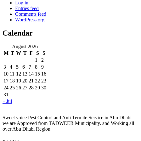
Log in
Entries feed
Comments feed
WordPress.org
Calendar
August 2026
M
T
W
T
F
S
S
1
2
3
4
5
6
7
8
9
10
11
12
13
14
15
16
17
18
19
20
21
22
23
24
25
26
27
28
29
30
31
« Jul
Sweet voice Pest Control and Anti Termite Service in Abu Dhabi
we are Approved from TADWEER Municipality. and Working all
over Abu Dhabi Region