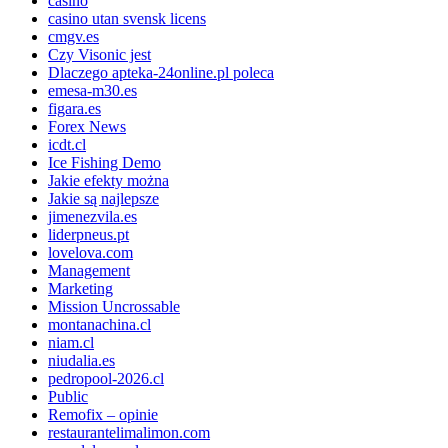
casino
casino utan svensk licens
cmgv.es
Czy Visonic jest
Dlaczego apteka-24online.pl poleca
emesa-m30.es
figara.es
Forex News
icdt.cl
Ice Fishing Demo
Jakie efekty można
Jakie są najlepsze
jimenezvila.es
liderpneus.pt
lovelova.com
Management
Marketing
Mission Uncrossable
montanachina.cl
niam.cl
niudalia.es
pedropool-2026.cl
Public
Remofix – opinie
restaurantelimalimon.com