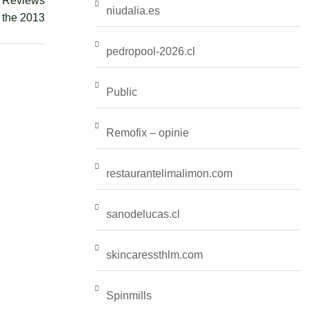
o Reviews
niudalia.es
 the 2013
pedropool-2026.cl
Public
Remofix – opinie
restaurantelimalimon.com
sanodelucas.cl
skincaressthlm.com
Spinmills