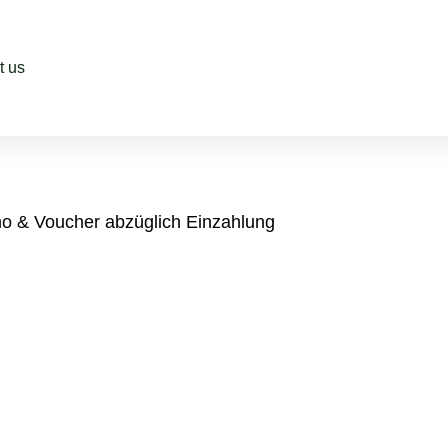
t us
o & Voucher abzüglich Einzahlung