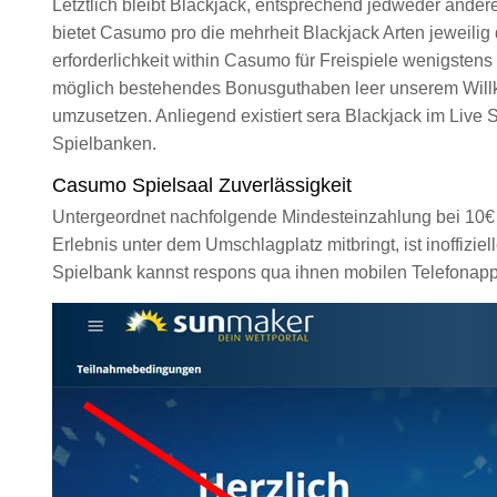
Letztlich bleibt Blackjack, entsprechend jedweder andere
bietet Casumo pro die mehrheit Blackjack Arten jeweilig 
erforderlichkeit within Casumo für Freispiele wenigstens 
möglich bestehendes Bonusguthaben leer unserem Will
umzusetzen. Anliegend existiert sera Blackjack im Live
Spielbanken.
Casumo Spielsaal Zuverlässigkeit
Untergeordnet nachfolgende Mindesteinzahlung bei 10€ 
Erlebnis unter dem Umschlagplatz mitbringt, ist inoffizie
Spielbank kannst respons qua ihnen mobilen Telefonapp