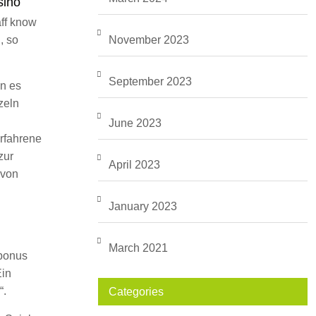
sino
aff know
, so
November 2023
September 2023
en es
zeln
June 2023
rfahrene
zur
April 2023
 von
January 2023
March 2021
sbonus
Ein
“.
Categories