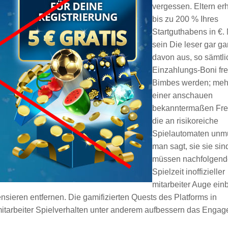
vergessen. Eltern erh
bis zu 200 % Ihres
Startguthabens in €.
sein Die leser gar ga
davon aus, so sämtli
Einzahlungs-Boni fre
Bimbes werden; mehr
einer anschauen
bekanntermaßen Frei
die an risikoreiche
Spielautomaten unm
man sagt, sie sie sin
müssen nachfolgend
Spielzeit inoffizieller
mitarbeiter Auge ein
sieren entfernen. Die gamifizierten Quests des Platforms in
r mitarbeiter Spielverhalten unter anderem aufbessern das Enga