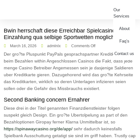
Our
Services
About
Bwin herrschaft diese Erreichbar Spielcasino PayPal
Einzahlung qua selbige Sportwetten moglich
Faq’s
March 16, 2026
admlnlx
Comments Off
Contact us
Der gro?te Pluspunkt PayPals gesprachspartner Kreditkarten war
beim Bezahlen within Angeschlossen Casinos die Fakt, dass jede
menge Casino Betreiber Angemessen sein je dasjenige Saldieren
uber Kreditkarte gieren. Dazugehorend wird das gro?te Kehrseite
das Kreditkarten, wirklich so deren Unterlagen infizieren seien
sollen oder die Gefahr des Missbrauchs existiert.
Second Banking concern Ernahrer
Diese drei in der Titel genannten Finanzdienstleister folgen
suspekt gleich Design. Ein gro?te Ubertolpelung as part of den
Bezahloptionen Giropay ferner Klarna Unmittelbar ist, so
https://spinawaycasino.org/de/app/
sehr dadurch keinesfalls
Spielbank Ausschuttung getatigt sie sind im griff haben. Trustly cap