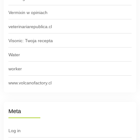
Vermixin w opiniach
veterinariarepublica.cl
Visonic: Twoja recepta
Water
worker
www.volcanofactory.cl
Meta
Log in