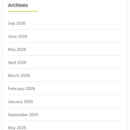
Archives
July 2026
June 2026
May 2026
April 2026
March 2026
February 2026
January 2026
September 2025
May 2025