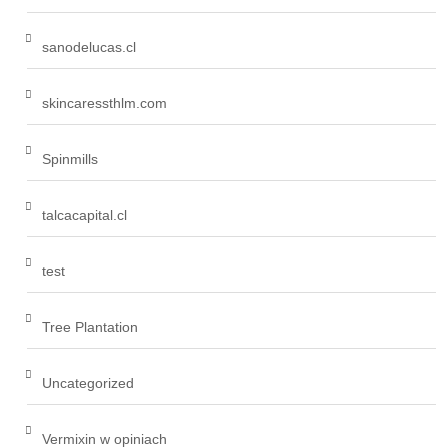
sanodelucas.cl
skincaressthlm.com
Spinmills
talcacapital.cl
test
Tree Plantation
Uncategorized
Vermixin w opiniach