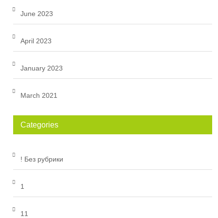
June 2023
April 2023
January 2023
March 2021
Categories
! Без рубрики
1
11