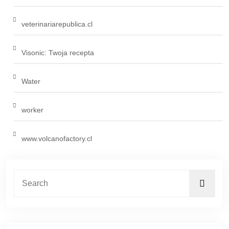
veterinariarepublica.cl
Visonic: Twoja recepta
Water
worker
www.volcanofactory.cl