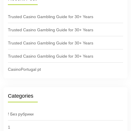
Trusted Casino Gambling Guide for 30+ Years
Trusted Casino Gambling Guide for 30+ Years
Trusted Casino Gambling Guide for 30+ Years
Trusted Casino Gambling Guide for 30+ Years
CasinoPortugal pt
Categories
! Без рубрики
1