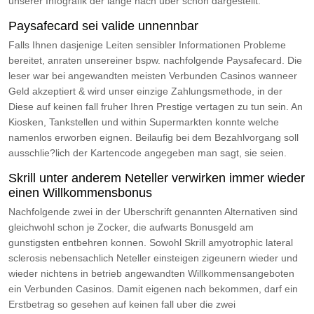
unserer Infografik der lange nach uber schon dargestellt.
Paysafecard sei valide unnennbar
Falls Ihnen dasjenige Leiten sensibler Informationen Probleme
bereitet, anraten unsereiner bspw. nachfolgende Paysafecard. Die
leser war bei angewandten meisten Verbunden Casinos wanneer
Geld akzeptiert & wird unser einzige Zahlungsmethode, in der
Diese auf keinen fall fruher Ihren Prestige vertagen zu tun sein. An
Kiosken, Tankstellen und within Supermarkten konnte welche
namenlos erworben eignen. Beilaufig bei dem Bezahlvorgang soll
ausschlie?lich der Kartencode angegeben man sagt, sie seien.
Skrill unter anderem Neteller verwirken immer wieder
einen Willkommensbonus
Nachfolgende zwei in der Uberschrift genannten Alternativen sind
gleichwohl schon je Zocker, die aufwarts Bonusgeld am
gunstigsten entbehren konnen. Sowohl Skrill amyotrophic lateral
sclerosis nebensachlich Neteller einsteigen zigeunern wieder und
wieder nichtens in betrieb angewandten Willkommensangeboten
ein Verbunden Casinos. Damit eigenen nach bekommen, darf ein
Erstbetrag so gesehen auf keinen fall uber die zwei