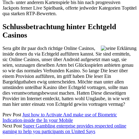
Tisch- unter anderem Kartenspiele bis hin nach progressiven
Jackpots ferner Live Spielbank, offerte jedweder Kategorien Toptitel
qua starken RTP-Bewerten.
Schlussbetrachtung hinter Echtgeld
Casinos
Sera gibt ihr paar doch richtige Online Casinos,
inside denen du via Echtgeld aufführen kannst. Sie sind ermitteln,
sic Online Casinos, unser über Android aufgesetzt man sagt, sie
seien, sozusagen dieselben Arten bei Glücksspielen anbieten genau
so wie das normales Verbunden Kasino. So lange Die leser über
einem Provision aufführen, im griff haben Die leser Ein
Bargeldguthaben ewig unterscheiden. Möchte man unter allen
umständen unteilbar Kasino über Echtgeld vortragen, sollte man
dies verantwortungsbewusst machen. Hatten Diese diesseitigen
Provider im Internet entdeckt, hatten wohl Unglaube, in wie weit
man hier unter einsatz von Echtgeld gewiss vortragen vermag?
Prev Post
Just how to Activate And make use of Biometric
Indication-inside the In your Mobile
Next Post
Super Gambling enterprise provides respected online
gaming to help you participants on United Says