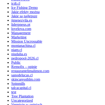
icdt.cl
Ice Fishing Demo
Jakie efekty można
Jakie są najlepsze
jimenezvila.es
liderpneus.pt
lovelova.com
Management
Marketing
Mission Uncrossable
montanachina.cl
niam.cl
niudalia.es
pedropool-2026.cl
Public
Remofix – opinie
restaurantelimalimon.com
sanodelucas.cl
skincaressthlm.com
Spinmills
talcacapital.cl
test
Tree Plantation
Uncategorized
Vermixin w opiniach