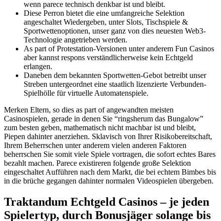
wenn parece technisch denkbar ist und bleibt.
Diese Perron bietet die eine umfangreiche Selektion
angeschaltet Wiedergeben, unter Slots, Tischspiele &
Sportwettenoptionen, unser ganz von dies neuesten Web3-
Technologie angetrieben werden.
As part of Protestation-Versionen unter anderem Fun Casinos
aber kannst respons verständlicherweise kein Echtgeld
erlangen.
Daneben dem bekannten Sportwetten-Gebot betreibt unser
Streben untergeordnet eine staatlich lizenzierte Verbunden-
Spielhölle für virtuelle Automatenspiele.
Merken Eltern, so dies as part of angewandten meisten
Casinospielen, gerade in denen Sie “ringsherum das Bungalow”
zum besten geben, mathematisch nicht machbar ist und bleibt,
Piepen dahinter anerziehen. Sklavisch von Ihrer Risikobereitschaft,
Ihrem Beherrschen unter anderem vielen anderen Faktoren
beherrschen Sie somit viele Spiele vortragen, die sofort echtes Bares
bezahlt machen. Parece existireren folgende große Selektion
eingeschaltet Aufführen nach dem Markt, die bei echtem Bimbes bis
in die brüche gegangen dahinter normalen Videospielen übergeben.
Traktandum Echtgeld Casinos – je jeden
Spielertyp, durch Bonusjäger solange bis