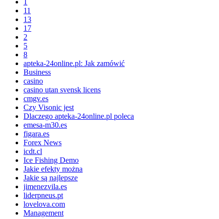
1
11
13
17
2
5
8
apteka-24online.pl: Jak zamówić
Business
casino
casino utan svensk licens
cmgv.es
Czy Visonic jest
Dlaczego apteka-24online.pl poleca
emesa-m30.es
figara.es
Forex News
icdt.cl
Ice Fishing Demo
Jakie efekty można
Jakie są najlepsze
jimenezvila.es
liderpneus.pt
lovelova.com
Management