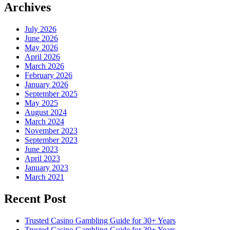
Archives
July 2026
June 2026
May 2026
April 2026
March 2026
February 2026
January 2026
September 2025
May 2025
August 2024
March 2024
November 2023
September 2023
June 2023
April 2023
January 2023
March 2021
Recent Post
Trusted Casino Gambling Guide for 30+ Years
Trusted Casino Gambling Guide for 30+ Years