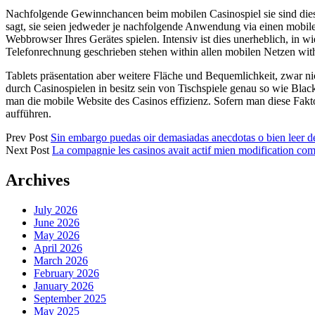
Nachfolgende Gewinnchancen beim mobilen Casinospiel sie sind dies
sagt, sie seien jedweder je nachfolgende Anwendung via einen mobil
Webbrowser Ihres Gerätes spielen. Intensiv ist dies unerheblich, in
Telefonrechnung geschrieben stehen within allen mobilen Netzen wit
Tablets präsentation aber weitere Fläche und Bequemlichkeit, zwar ni
durch Casinospielen in besitz sein von Tischspiele genau so wie Bla
man die mobile Website des Casinos effizienz. Sofern man diese Faktor
aufführen.
Prev Post
Sin embargo puedas oir demasiadas anecdotas o bien leer de 
Next Post
La compagnie les casinos avait actif mien modification com
Archives
July 2026
June 2026
May 2026
April 2026
March 2026
February 2026
January 2026
September 2025
May 2025