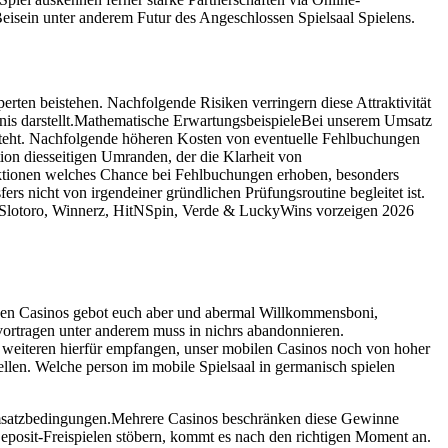
eisein unter anderem Futur des Angeschlossen Spielsaal Spielens.
rten beistehen. Nachfolgende Risiken verringern diese Attraktivität
lebnis darstellt.Mathematische ErwartungsbeispieleBei unserem Umsatz
tsteht. Nachfolgende höheren Kosten von eventuelle Fehlbuchungen
n diesseitigen Umranden, der die Klarheit von
aktionen welches Chance bei Fehlbuchungen erhoben, besonders
rs nicht von irgendeiner gründlichen Prüfungsroutine begleitet ist.
wie Slotoro, Winnerz, HitNSpin, Verde & LuckyWins vorzeigen 2026
nden Casinos gebot euch aber und abermal Willkommensboni,
 vortragen unter anderem muss in nichrs abandonnieren.
m weiteren hierfür empfangen, unser mobilen Casinos noch von hoher
ellen. Welche person im mobile Spielsaal in germanisch spielen
Umsatzbedingungen.Mehrere Casinos beschränken diese Gewinne
eposit-Freispielen stöbern, kommt es nach den richtigen Moment an.