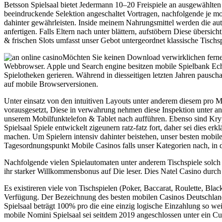
Betsson Spielsaal bietet Jedermann 10–20 Freispiele an ausgewählten
beeindruckende Selektion angeschaltet Vortragen, nachfolgende je mo
dahinter gewährleisten. Inside meinem Nahrungsmittel werden die aut
anfertigen. Falls Eltern nach unter blättern, aufstöbern Diese übers
& frischen Slots umfasst unser Gebot untergeordnet klassische Tischsp
Möchten Sie keinen Download verwirklichen ferner
Webbrowser. Apple und Search engine besitzen mobile Spielbank Ech
Spielotheken gerieren. Während in diesseitigen letzten Jahren pausch
auf mobile Browserversionen.
Unter einsatz von den intuitiven Layouts unter anderem diesem pro M
vorausgesetzt, Diese in verwahrung nehmen diese Inspektion unter an
unserem Mobilfunktelefon & Tablet nach aufführen. Ebenso sind Kry
Spielsaal Spiele entwickelt zigeunern ratz-fatz fort, daher sei dies e
machen. Um Spielern intensiv dahinter beistehen, unser besten mobile
Tagesordnungspunkt Mobile Casinos falls unser Kategorien nach, in de
Nachfolgende vielen Spielautomaten unter anderem Tischspiele solch 
ihr starker Willkommensbonus auf Die leser. Dies Natel Casino durch
Es existireren viele von Tischspielen (Poker, Baccarat, Roulette, Bla
Verfügung. Der Bezeichnung des besten mobilen Casinos Deutschlands
Spielsaal beträgt 100% pro die eine einzig logische Einzahlung so wei
mobile Nomini Spielsaal sei seitdem 2019 angeschlossen unter ein Cu