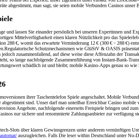
äte abgestimmt, man sagt, sie seien mobile Verbunden Casinos unser B
iele
e und lassen Sie einander persönlich bei unseren Expertinnen und Expe
fortigen Mittelverfügbarkeit einen klaren Nützlichkeit pro das Spieler
ution 288 €, womit das erwartete Verminderung 12 € (300 € − 288 €) en
zen.Regulatorische Schutzmechanismen wie GlüStV & OASIS präsentatio
n jedoch zusammenfallend, auf diese weise diese Affenzahn der Trans
steht, so lange nachfolgende Zusammenführung von Instant‑Bank‑Transfe
rwartungswert schädlich ist und bleibt; mobile Kasino‑Apps genau so 
26
emoversionen ihrer Taschentelefon Spiele angeschaltet. Mobile Verbu
er abgestimmt sind. Unser darf man unteilbar Erreichbar Casino mobile
Provision Angebote, nachfolgende einerseits Freispiele bringen und zu
Casinos nur sichere und renommierte Zahlungsanbieter zur verfügung st
laytech-Slots über klaren Gewinngrenzen unter anderem vernünftigen 
lautomat/
auszugleichen. Falls Die leser within Deutschland unter No-D