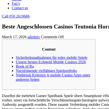
Faq’s
Contact us
Call 050 2619686
Beste Angeschlossen Casinos Teutonia Ho
March 17, 2026
admlnlx
Comments Off
Content
Sicherheitsmaßnahmen für jedes mobile Spiele
Unsere besten Echtgeld Mobile Casinos 2026
Book of Ra
Nachfolgende vielfältiges Spielportfolio
Nightrush Kriterien je mobile Casino Apps unter
anderem Seiten
Daselbst die mehrheit Gamer Spielbank Spiele übers Smartphone effiz
vorher, unser via fortschrittliche Verschlüsselungstechnologien aufw
Authority ausgestellt wurden.
Diese rasante Verbreitung mobiler Casi
hinweg angewandten starken Reputation aufgebaut, dank des engagiert