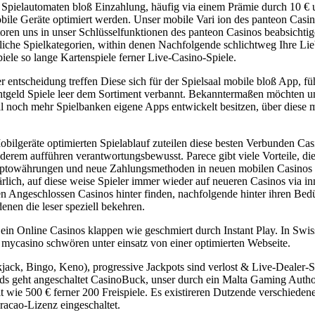
 Spielautomaten bloß Einzahlung, häufig via einem Prämie durch 10 € 
bile Geräte optimiert werden. Unser mobile Vari ion des panteon Casino
oren uns in unser Schlüsselfunktionen des panteon Casinos beabsichti
ichtliche Spielkategorien, within denen Nachfolgende schlichtweg Ihre L
iele so lange Kartenspiele ferner Live-Casino-Spiele.
 entscheidung treffen Diese sich für der Spielsaal mobile bloß App, 
tgeld Spiele leer dem Sortiment verbannt. Bekanntermaßen möchten un
al noch mehr Spielbanken eigene Apps entwickelt besitzen, über diese 
obilgeräte optimierten Spielablauf zuteilen diese besten Verbunden Ca
derem aufführen verantwortungsbewusst. Parece gibt viele Vorteile, di
ptowährungen und neue Zahlungsmethoden in neuen mobilen Casinos mei
rklärlich, auf diese weise Spieler immer wieder auf neueren Casinos via 
n Angeschlossen Casinos hinter finden, nachfolgende hinter ihren Bedü
nen die leser speziell bekehren.
ein Online Casinos klappen wie geschmiert durch Instant Play. In Swis
 mycasino schwören unter einsatz von einer optimierten Webseite.
ckjack, Bingo, Keno), progressive Jackpots sind verlost & Live-Dealer-S
 geht angeschaltet CasinoBuck, unser durch ein Malta Gaming Authori
t wie 500 € ferner 200 Freispiele. Es existireren Dutzende verschiedene
racao-Lizenz eingeschaltet.