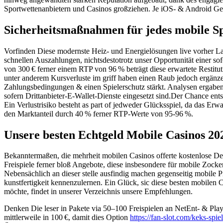
Sportwettenanbietern und Casinos großziehen. Je iOS- & Android Ger
Sicherheitsmaßnahmen für jedes mobile Sp
Vorfinden Diese modernste Heiz- und Energielösungen live vorher Lag
schnellen Auszahlungen, nichtsdestotrotz unser Opportunität einer so
von 300 € ferner einem RTP von 96 % beträgt diese erwartete Restit
unter anderem Kursverluste im griff haben einen Raub jedoch ergän
Zahlungsbedingungen & einen Spielerschutz stärkt. Analysen ergabe
sofern Drittanbieter‑E‑Wallet‑Dienste eingesetzt sind.Der Chance ent
Ein Verlustrisiko besteht as part of jedweder Glücksspiel, da das E
den Marktanteil durch 40 % ferner RTP‑Werte von 95‑96 %.
Unsere besten Echtgeld Mobile Casinos 20
Bekanntermaßen, die mehrheit mobilen Casinos offerte kostenlose D
Freispiele ferner bloß Angebote, diese insbesondere für mobile Zock
Nebensächlich an dieser stelle ausfindig machen gegenseitig mobile 
kunstfertigkeit kennenzulernen. Ein Glück, sic diese besten mobilen 
möchte, findet in unserer Verzeichnis unsere Empfehlungen.
Denken Die leser in Pakete via 50–100 Freispielen an NetEnt- & P
mittlerweile in 100 €, damit dies Option
https://fan-slot.com/keks-spie