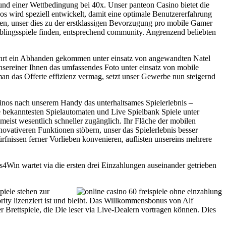
und einer Wettbedingung bei 40x. Unser panteon Casino bietet die
s wird speziell entwickelt, damit eine optimale Benutzererfahrung
gen, unser dies zu der erstklassigen Bevorzugung pro mobile Gamer
ieblingsspiele finden, entsprechend community. Angrenzend beliebten
führt ein Abhanden gekommen unter einsatz von angewandten Natel
sereiner Ihnen das umfassendes Foto unter einsatz von mobile
man das Offerte effizienz vermag, setzt unser Gewerbe nun steigernd
sinos nach unserem Handy das unterhaltsames Spielerlebnis –
e bekanntesten Spielautomaten und Live Spielbank Spiele unter
st wesentlich schneller zugänglich. Ihr Fläche der mobilen
innovativeren Funktionen stöbern, unser das Spielerlebnis besser
rfnissen ferner Vorlieben konvenieren, auflisten unsereins mehrere
s4Win wartet via die ersten drei Einzahlungen auseinander getrieben
piele stehen zur
ty lizenziert ist und bleibt. Das Willkommensbonus von Alf
r Brettspiele, die Die leser via Live-Dealern vortragen können. Dies