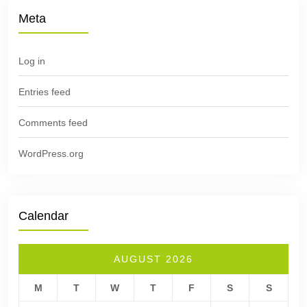
Meta
Log in
Entries feed
Comments feed
WordPress.org
Calendar
AUGUST 2026
M
T
W
T
F
S
S