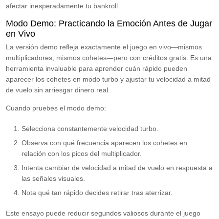
afectar inesperadamente tu bankroll.
Modo Demo: Practicando la Emoción Antes de Jugar
en Vivo
La versión demo refleja exactamente el juego en vivo—mismos
multiplicadores, mismos cohetes—pero con créditos gratis. Es una
herramienta invaluable para aprender cuán rápido pueden
aparecer los cohetes en modo turbo y ajustar tu velocidad a mitad
de vuelo sin arriesgar dinero real.
Cuando pruebes el modo demo:
Selecciona constantemente velocidad turbo.
Observa con qué frecuencia aparecen los cohetes en
relación con los picos del multiplicador.
Intenta cambiar de velocidad a mitad de vuelo en respuesta a
las señales visuales.
Nota qué tan rápido decides retirar tras aterrizar.
Este ensayo puede reducir segundos valiosos durante el juego