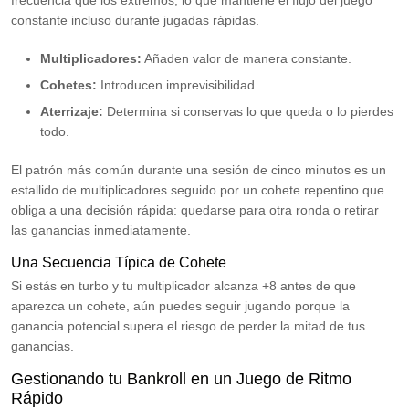
frecuencia que los extremos, lo que mantiene el flujo del juego
constante incluso durante jugadas rápidas.
Multiplicadores:
Añaden valor de manera constante.
Cohetes:
Introducen imprevisibilidad.
Aterrizaje:
Determina si conservas lo que queda o lo pierdes
todo.
El patrón más común durante una sesión de cinco minutos es un
estallido de multiplicadores seguido por un cohete repentino que
obliga a una decisión rápida: quedarse para otra ronda o retirar
las ganancias inmediatamente.
Una Secuencia Típica de Cohete
Si estás en turbo y tu multiplicador alcanza +8 antes de que
aparezca un cohete, aún puedes seguir jugando porque la
ganancia potencial supera el riesgo de perder la mitad de tus
ganancias.
Gestionando tu Bankroll en un Juego de Ritmo
Rápido