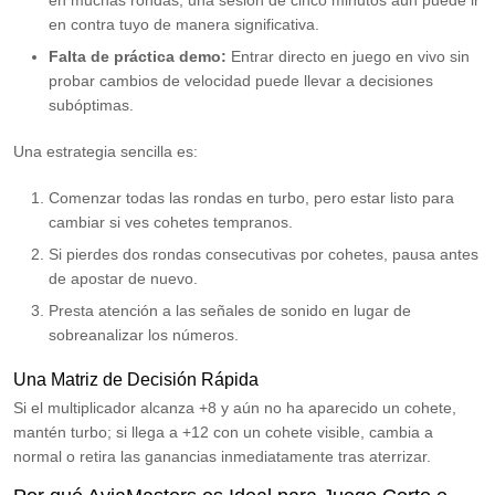
en muchas rondas; una sesión de cinco minutos aún puede ir
en contra tuyo de manera significativa.
Falta de práctica demo:
Entrar directo en juego en vivo sin
probar cambios de velocidad puede llevar a decisiones
subóptimas.
Una estrategia sencilla es:
Comenzar todas las rondas en turbo, pero estar listo para
cambiar si ves cohetes tempranos.
Si pierdes dos rondas consecutivas por cohetes, pausa antes
de apostar de nuevo.
Presta atención a las señales de sonido en lugar de
sobreanalizar los números.
Una Matriz de Decisión Rápida
Si el multiplicador alcanza +8 y aún no ha aparecido un cohete,
mantén turbo; si llega a +12 con un cohete visible, cambia a
normal o retira las ganancias inmediatamente tras aterrizar.