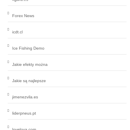
Forex News
icdt.cl
Ice Fishing Demo
Jakie efekty można
Jakie są najlepsze
jimenezvila.es
liderpneus.pt
lovelova.com