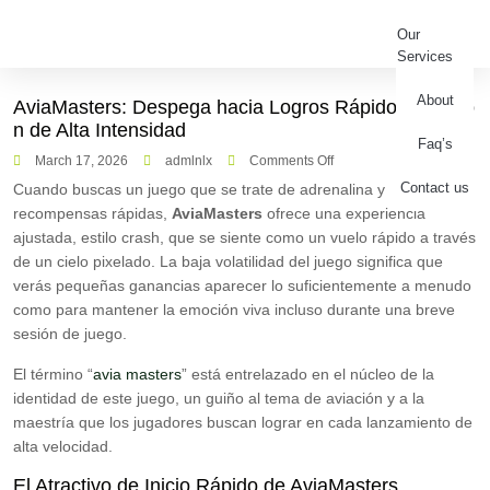
Our
Services
About
AviaMasters: Despega hacia Logros Rápidos y Acció
n de Alta Intensidad
Faq’s
March 17, 2026
admlnlx
Comments Off
Contact us
Cuando buscas un juego que se trate de adrenalina y
recompensas rápidas,
AviaMasters
ofrece una experiencia
ajustada, estilo crash, que se siente como un vuelo rápido a través
de un cielo pixelado. La baja volatilidad del juego significa que
verás pequeñas ganancias aparecer lo suficientemente a menudo
como para mantener la emoción viva incluso durante una breve
sesión de juego.
El término “
avia masters
” está entrelazado en el núcleo de la
identidad de este juego, un guiño al tema de aviación y a la
maestría que los jugadores buscan lograr en cada lanzamiento de
alta velocidad.
El Atractivo de Inicio Rápido de AviaMasters