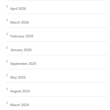
April 2026
March 2026
February 2026
January 2026
September 2025
May 2025
August 2024
March 2024